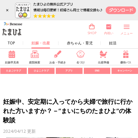
×
内祝い
SHOP
メニュー
TOP
妊娠・出産
赤ちゃん・育児
妊活
妊娠早見表
産院検索
お金・手続き
名づけ
出産準備
優待パス
たまごクラブ
ひよこクラブ
アプリ
SNS
キャンペーン
妊娠中、安定期に入ってから夫婦で旅行に行か
れた方いますか？－”まいにちのたまひよ”の体
験談
2024/04/12
更新