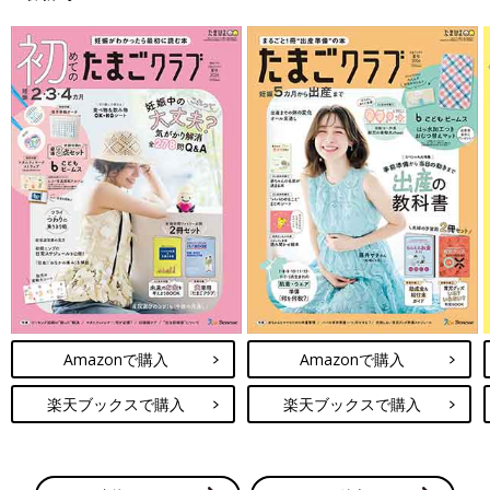
＼月間投稿数80万件以上／ 同じ出産予定月の妊婦さん同士で情
報交換できる同期ルームと、先輩ママの知恵を借りられる「グッ
ズ」や「お金」「出産レポート」などのカテゴリルームの２種類
をご用意♪
無料公式アプリをダウンロード ＞
Amazonで購入
Amazonで購入
※上記の投稿は、アプリ「まいにちのたまひよ」ルームに投稿されたものから引用
しており、アイコン画像やユーザ名など一部編集しています。
楽天ブックスで購入
楽天ブックスで購入