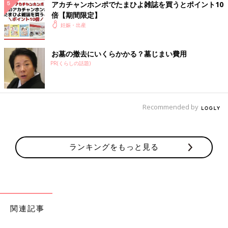
アカチャンホンポでたまひよ雑誌を買うとポイント10
能性しかないし。笑)
倍【期間限定】
💬 1
♥
1
妊娠・出産
🐕*****さん
お墓の撤去にいくらかかる？墓じまい費用
PR(くらしの話題)
コメントありがとうございます💕 新婚旅行なんですね💒✨
素敵ですね🥰 病院🏥私も調べてみます🤔 旅行楽しんでき
てくださいね☺️♨️🍁
♥
1
Recommended by
ハ*****さん
ランキングをもっと見る
義実家とのお付き合いで、私は4ヶ月なのに旅行へ行きまし
た💦 車で1時間ほどの旅館にいき、大浴場は危ないので、部
屋のお風呂を使用しました。 食事については、サーモンな
ど食べられないものは避けてあとは通常通り食べましたね。
あとは、母子手帳と保険証を忘れずに持って行くと良いと思
います！
関連記事
💬 1
♥
1