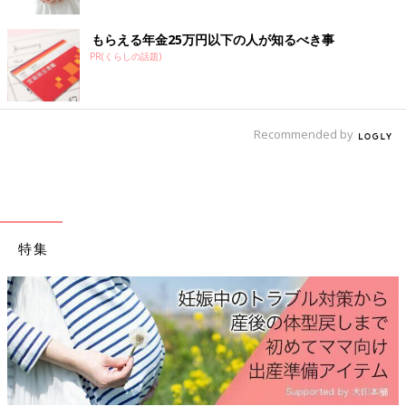
ひ*****さん
旦那さんと有給合わせて、行事頑張ったご褒美(保育士)&念願の
もらえる年金25万円以下の人が知るべき事
マタ旅☺️車で2時間くらいの温泉宿にしました。みなさん、マタ
PR(くらしの話題)
旅行かれましたか？？またこれから行く予定ありますか？？.....
＜続きはアプリから＞
💬 14
♥
10
Recommended by
y*****さん
悩んでます我が家:関東義実家:九州妊娠が判明したので、毎年恒
例の義実家帰省は取り止めになりました。出産予定日の前までに
一度顔見せに行った方が良いですか…？義実家との関係は良好で
特集
す.....
＜続きはアプリから＞
💬 6
♥
2
も*****さん
後1ヶ月後には九州にお引っ越しだ〜🥹♡私のお願いで安定期ま
で実家でゆっくり過ごさせてくれた主人に感謝👱🏻‍♂️大分県に行っ