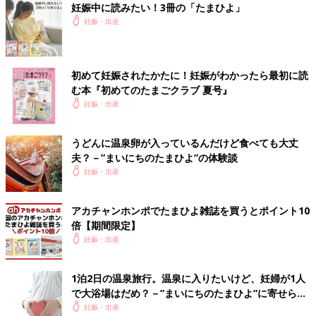
妊娠中に読みたい！3冊の「たまひよ」
妊娠・出産
🐕*****さん
そうだったんですね💦 部屋風呂🛀のほうが確かに安心です
もんね🤔 ありがとうございます！ 母子手帳と保険証も忘
初めて妊娠されたかたに！妊娠がわかったら最初に読
れないようにします😎 色々教えてくださりありがとうご
む本『初めてのたまごクラブ 夏号』
ざいます😭💕
妊娠・出産
♥
0
うどんに温泉卵が入っているんだけど食べても大丈
関連するその他の体験談
夫？－”まいにちのたまひよ”の体験談
妊娠・出産
た*****さん
アカチャンホンポでたまひよ雑誌を買うとポイント10
2泊3日東北旅行行ってきます！！🚅温泉も客室露天風呂付きにし
倍【期間限定】
て楽しみすぎます🥹💓盛岡を拠点に岩手、秋田などまわるつもり
妊娠・出産
なのですがおすすめありますか？.....
＜続きはアプリから＞
1泊2日の温泉旅行。温泉に入りたいけど、妊婦が1人
💬 10
♥
4
で大浴場はだめ？－”まいにちのたまひよ”に寄せられ
た投稿
妊娠・出産