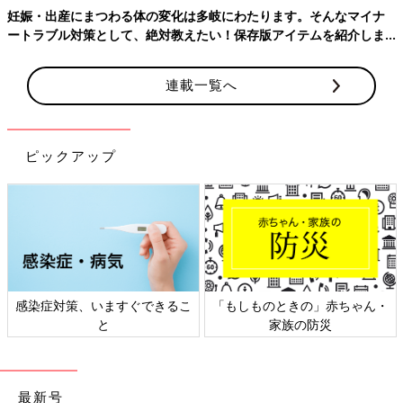
て温泉に行きたいな〜🥰3人家族になるのは凄く楽しみだけど.....
妊娠・出産にまつわる体の変化は多岐にわたります。そんなマイナ
ートラブル対策として、絶対教えたい！保存版アイテムを紹介しま
＜続きはアプリから＞
す。
💬 16
♥
13
連載一覧へ
め*****さん
マタニティ旅行に行こうか悩み中…！飛行機乗るのはちょっと怖
ピックアップ
いし、でも北海道は、温泉旅館くらいしかないし、どこ行っても
寒いしなぁ、、皆さんはどこか旅行いきますか？😀.....
＜続きはアプリから＞
💬 8
♥
6
同じ出産予定月の妊婦さんの体験談や質問が読める
「まいにちのたまひよ」アプリ
感染症対策、いますぐできるこ
「もしものときの」赤ちゃん・
と
家族の防災
最新号