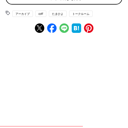
♥
1
アーカイブ
coff
たまひよ
トークルーム
は****さん
行った、ではなく行く予定ですが良ければ…！ 12月（7ヶ
月）に温泉に行く予定です。念の為、個室にお風呂があると
ころにしました。 予定は詰め込まず、温泉と食事を楽しむ
のみの予定です。 負担を考える電車で1時間ぐらいのところ
にしました。 一応ですが、宿泊先、電車の途中の病院もリ
サーチして行く予定です！
💬 1
♥
1
🐕*****さん
なるほどです🤔✨ 病院のリサーチ大事ですね✨ 私もあまり
予定詰め込まないようにしようと 思いました😢💦 教えて
くださりありがとうございます😭💕
♥
0