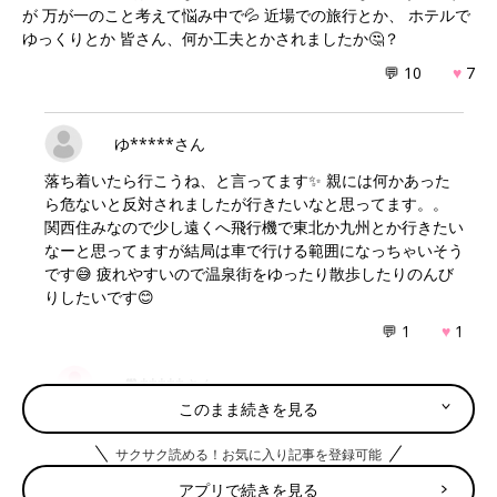
が 万が一のこと考えて悩み中で💦 近場での旅行とか、 ホテルで
ゆっくりとか 皆さん、何か工夫とかされましたか🤔？
💬 10
♥
7
ゆ*****さん
落ち着いたら行こうね、と言ってます✨ 親には何かあった
ら危ないと反対されましたが行きたいなと思ってます。。
関西住みなので少し遠くへ飛行機で東北か九州とか行きたい
なーと思ってますが結局は車で行ける範囲になっちゃいそう
です😅 疲れやすいので温泉街をゆったり散歩したりのんび
りしたいです😊
💬 1
♥
1
🐕*****さん
このまま続きを見る
行きたいですよね😭✨ 私も関西住みです！笑 同じく車🚙
で行ける範囲かなと思ってて💦 温泉街いいですね🥹♨️✨ 素
サクサク読める！お気に入り記事を登録可能
敵です💕
アプリで続きを見る