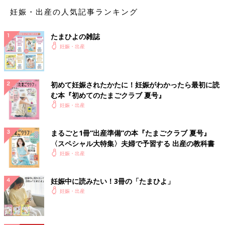
2*****さん
妊娠・出産の人気記事ランキング
私も予定ですがもともと旅行が好きな2人だったので最後の
2人旅！で7ヶ月ごろに温泉旅行行こうて話してますよ😊✌️
たまひよの雑誌
妊娠・出産
💬 1
♥
1
🐕*****さん
初めて妊娠されたかたに！妊娠がわかったら最初に読
そうなんですね！ 仲間がいて嬉しいです☺️ 温泉旅行♨️い
む本『初めてのたまごクラブ 夏号』
いですね🥹💕
妊娠・出産
♥
1
まるごと1冊“出産準備”の本『たまごクラブ 夏号』
〈スペシャル大特集〉夫婦で予習する 出産の教科書
め*****さん
妊娠・出産
こんにちは！ 私は来週新婚旅行の予定を立てています。 最
初は海外でしたが、妊娠を期に路線変更し、近場での国内旅
妊娠中に読みたい！3冊の「たまひよ」
行にしました☺️ 車で2時間半のところで、温泉と紅葉巡りの
妊娠・出産
予定です🎵 ほぼつわりがないままきてしまったので、大丈
夫かと思いますが、一応病院などは調べていこうと思ってい
ます。 両親には旅行後に妊娠報告予定です😌(止められる可