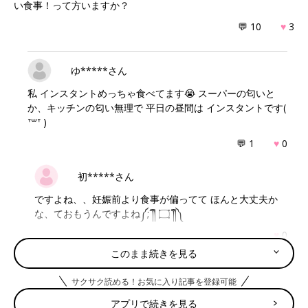
い食事！って方いますか？
💬 10
♥
3
ゆ*****さん
私 インスタントめっちゃ食べてます😭 スーパーの匂いと
か、キッチンの匂い無理で 平日の昼間は インスタントです(
ᐪ꒳ᐪ )‬
💬 1
♥
0
初*****さん
ですよね、、妊娠前より食事が偏ってて ほんと大丈夫か
な、ておもうんですよね༼;´༎ຶ ۝ ༎ຶ༽
♥
0
このまま続きを見る
サクサク読める！お気に入り記事を登録可能
ま****さん
アプリで続きを見る
野菜も取らなきゃな〜と思いつつも 自分が食べたい物食べ