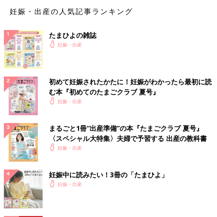
妊娠・出産の人気記事ランキング
初*****さん
なるほど、、、、 わたしも毎週のように ラーメン行った
たまひよの雑誌
りしてて🤣 外食控えようとかよくかいてるから やめたほ
妊娠・出産
うがいいのかなとか 思ってたけど 気にしすぎたらかえっ
てストレスなるから やめたほーがいいですよね！！
♥
0
初めて妊娠されたかたに！妊娠がわかったら最初に読
む本『初めてのたまごクラブ 夏号』
妊娠・出産
ぽ*****さん
まるごと1冊“出産準備”の本『たまごクラブ 夏号』
罪滅ぼしのように、食前にトマト切って食べてます笑 変わ
〈スペシャル大特集〉夫婦で予習する 出産の教科書
ったことといえば、抜きがちだった朝昼を食べるようにした
妊娠・出産
こと、タンパク質が足りないな〜と思ったら納豆を食べるよ
うにしたことくらいですかね…。
妊娠中に読みたい！3冊の「たまひよ」
💬 1
♥
1
妊娠・出産
初*****さん
気持ち、気を使うてかんじですかね😭💭 わたしもそーし