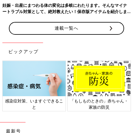
ってしまった‥お野菜メインで行こう‥‥外食多くなってしまって
妊娠・出産にまつわる体の変化は多岐にわたります。そんなマイナ
る人います？.....
ートラブル対策として、絶対教えたい！保存版アイテムを紹介しま
す。
＜続きはアプリから＞
💬 8
♥
5
連載一覧へ
せ*****さん
出産で入院ってなった時のために主人の夜ご飯(メインと副菜)を
ピックアップ
メイン5種類、副菜1種類、7食分作り置き作った〜！頑張っ
た〜！！笑全て冷凍できて、チン(3種類5食分)するか、下味冷凍
(2種類2食分)は焼くだけ😏.....
＜続きはアプリから＞
💬 6
♥
64
感染症対策、いますぐできるこ
「もしものときの」赤ちゃん・
同じ出産予定月の妊婦さんの体験談や質問が読める
と
家族の防災
「まいにちのたまひよ」アプリ
最新号