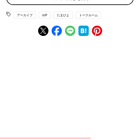
ちゃってます😌 なんて食欲も作る気も起きないし 昼間は特
にカップ麺とか冷食とかばっかりです😂
アーカイブ
coff
たまひよ
トークルーム
💬 1
♥
0
初*****さん
やはりそうですよね！💦 あまり気にしすぎてもあれだけど
栄養栄養ばっかきにしても 逆にストレスだったり༼;´༎ຶ ۝
༎ຶ༽
♥
1
コ*****さん
妊娠前と変わったことは、メイン食事にプラスして副菜を付
けるようになりました。たくさん食べても体重増えないしお
通じにも良いのでオススメです💕今の時期は野菜がとても美
味しい！！ それ以外はなーんにも変わりません！なんなら
毎週のようにラーメン食べ行ったりマックに行ってます笑
💬 1
♥
0