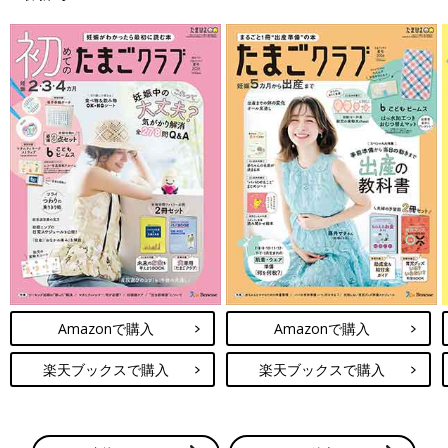
＼月間投稿数80万件以上／ 同じ出産予定月の妊婦さん同士で情
報交換できる同期ルームと、先輩ママの知恵を借りられる「グッ
ズ」や「お金」「出産レポート」などのカテゴリルームの２種類
をご用意♪
無料公式アプリをダウンロード ＞
Amazonで購入
Amazonで購入
楽天ブックスで購入
楽天ブックスで購入
※上記の投稿は、アプリ「まいにちのたまひよ」ルームに投稿されたものから引用
しており、アイコン画像やユーザ名など一部編集しています。