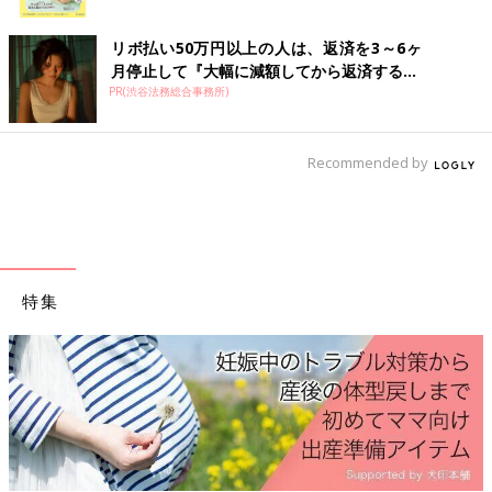
ク
リボ払い50万円以上の人は、返済を3～6ヶ
テ*****さん
月停止して『大幅に減額してから返済する...
みんな月見で盛り上がってるけど、タンパク質食べる気にならな
PR(渋谷法務総合事務所)
い私は全く月見シリーズ惹かれない😂🎑上の子のときは真っ先に
マックに買いに行ったのに😂明日もお昼モスにしよって.....
Recommended by
＜続きはアプリから＞
💬 6
♥
11
な*****さん
週に1〜2度の頻度で外食(主にがっつりラーメン)行っちゃうんで
特集
すけど、これってやばいですかね😰？一応それ以外の家で食べる
時は、なるべく質素に野菜中心の食事にしてるのですが.....
＜続きはアプリから＞
💬 6
♥
6
メ*****さん
やばいやばいやばい外食三昧😇😇😇しゃぶしゃぶ行くことにな