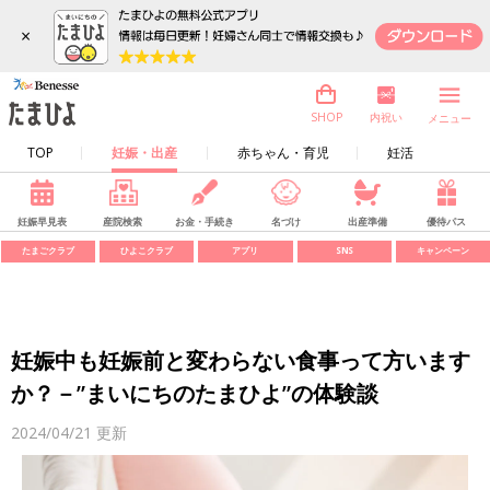
×
内祝い
SHOP
メニュー
TOP
妊娠・出産
赤ちゃん・育児
妊活
妊娠早見表
産院検索
お金・手続き
名づけ
出産準備
優待パス
たまごクラブ
ひよこクラブ
アプリ
SNS
キャンペーン
妊娠中も妊娠前と変わらない食事って方います
か？－”まいにちのたまひよ”の体験談
2024/04/21
更新