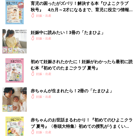
圧剤投与でも上が200の絶対安静になったので、 塩分だけは
育児の困ったがズバリ！解決する本『ひよこクラブ
気をつけてます。 といっても、サラダにドレッシングかけ
秋号』 4カ月～2才になるまで、育児に役立つ情報が
ないとか、醤油大さじ3を大さじ1.5〜2にするとかです
いっぱい！
妊娠・出産
が…。そろそろ調味料自体を減塩のものに変えようかなと思
ってはいます。 つわり終わったし2歳児いるので基本は3食
妊娠中に読みたい！3冊の「たまひよ」
自炊ですが、 外食はたまにします。 インスタントもそれな
りに食べます。 おやつも食べます😅 旦那がご飯作ってくれ
妊娠・出産
る日は「塩分控えめでおねがい」とだけ言ってます😅
💬 0
♥
0
初めて妊娠されたかたに！妊娠がわかったら最初に読
む本『初めてのたまごクラブ 夏号』
関連するその他の体験談
妊娠・出産
さ*****さん
赤ちゃんが生まれたら！2冊の「たまひよ」
妊娠・出産
妊娠して食生活気をつけてる人たくさんいるけど…あたしほんと
に何も変わらず食べたいものしか食べてない🙄野菜たべた？って
日もあるし、ラーメンも甘いものも食べまくってる。本当に大丈
夫なんだろうか😅.....
赤ちゃんのお世話まるわかり！『初めてのひよこクラ
ブ 夏号』〈巻頭大特集〉初めての授乳がうまくい
＜続きはアプリから＞
く！ おっぱい・ミルクの基本と夏のトラブル 解決テ
妊娠・出産
💬 6
♥
20