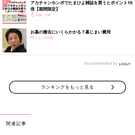
アカチャンホンポでたまひよ雑誌を買うとポイント10
たほうがいいんだろうけど サラダが大好きだったのに今じ
倍【期間限定】
ゃ食べれなくて（ ｉ _ ｉ ）もっと健康考えたいのに考え
妊娠・出産
れなくて（ ｉ _ ｉ ）
♥
1
お墓の撤去にいくらかかる？墓じまい費用
PR(くらしの話題)
し*****さん
野菜とか栄養あるものもっと食べないとなーって思ってはい
Recommended by
るんですが… つわりの時から朝と昼は食パンで今もそれが
ずっと続いてます🥲 夜も品数作るの苦手なんで、ちりめん
じゃことか豆腐、納豆、トマトをプラスして食べるくらいで
す😅 気休めにフルーツ青汁飲んでるのとヨーグルトとフル
ランキングをもっと見る
ーツは毎日食べてます🙄
💬 0
♥
0
ち*****さん
関連記事
前回妊娠中、最後の方尿蛋白+3、分娩中〜入院中血圧が降