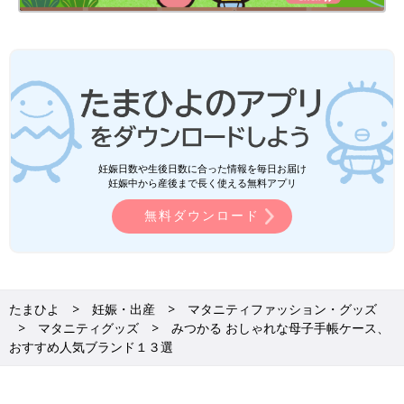
す。
仕切りもあって、カード入れもたくさんあるので使いやすい。
サイズが大きいので、バックに入れるのを考えると邪魔ですが、
手に持って行ってもデザインがカワイイですし、キキララは大人
が持ってもさほど恥ずかしくないので、良いと思います。
４【エクスプレナード(Exprenade)】パパも持ちやすいヒ
ッコリー柄母子手帳ケース
妊娠日数や生後日数に合った情報を毎日お届け
妊娠中から産後まで長く使える無料アプリ
無料ダウンロード
たまひよ
妊娠・出産
マタニティファッション・グッズ
マタニティグッズ
みつかる おしゃれな母子手帳ケース、
おすすめ人気ブランド１３選