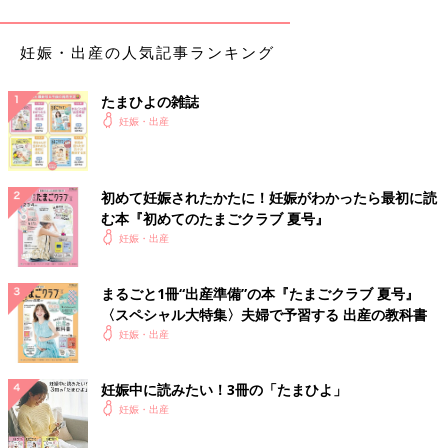
サイズ
妊娠・出産の人気記事ランキング
母子手帳のサイズは大半の自治体では「11cm×15cm」ですが、
たまひよの雑誌
一部自治体ではもっと大きいサイズがあります。事前に自分の母
妊娠・出産
子手帳のサイズを図っておきましょう。
母子手帳ケースの目安のサイズは3つあります。
A6版：14.8 × 10.5cm（Sサイズ）
初めて妊娠されたかたに！妊娠がわかったら最初に読
B6版：18.2 × 12.8cm（Mサイズ）
む本『初めてのたまごクラブ 夏号』
A5版：21.0 × 14.8cm（Lサイズ）
妊娠・出産
また、妊娠中と出産後は中に入れるものが変わりますので、対応
できる大きさのものを選ぶとよいでしょう。妊娠中は、母子手
まるごと1冊“出産準備”の本『たまごクラブ 夏号』
帳・自分の保険証・診察券・助成券・お薬手帳・
エコー写真
・ペ
〈スペシャル大特集〉夫婦で予習する 出産の教科書
ンなど。出産後は子どもの保険証・診察券・乳幼児医療証・お薬
妊娠・出産
手帳・予防接種の予診票・ペンなどを入れることが多いようで
す。そして、母子手帳ケースが頻繁に活躍するのは大体、予防接
妊娠中に読みたい！3冊の「たまひよ」
種がひと段落する６歳頃（小学校入学前）まででしょう。
妊娠・出産
素材