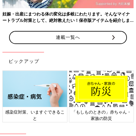
妊娠・出産にまつわる体の変化は多岐にわたります。そんなマイナ
ートラブル対策として、絶対教えたい！保存版アイテムを紹介しま
す。
連載一覧へ
ピックアップ
クーザ クラッチタイプ マルチケース くまのプーさん DMC-2503
保険証や母子手帳をまとめるのに便利なケース
Amazonで見る
感染症対策、いますぐできるこ
「もしものときの」赤ちゃん・
くまのプーさんデザインのクラッチタイプジャバラ式マルチケー
と
家族の防災
ス。ジャバラ式だと何が入っているか見えやすい。
サイズ：30 x 22.5 x 2.1 cm