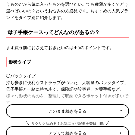
うものだから気に入ったものを選びたい。でも種類が多くてどう
選べばいいの？というお悩みの方必見です。おすすめの人気ブラ
ンドをタイプ別に紹介します。
母子手帳ケースってどんなのがあるの？
まず買う前におさえておきたいのは4つのポイントです。
形状タイプ
◯バックタイプ
持ち歩きに便利なストラップがついた、大容量のバックタイプ。
母子手帳と一緒に持ち歩く、保険証や診察券、お薬手帳など、
様々な形状のものを、整理して収納できるポケット付きが多いで
す。
◯ジャバラタイプ
このまま続きを見る
左右にジャバラ状のマチがついているので、出し入れがしやす
く、たくさん入ります。見開きタイプと比べると収納力はありま
サクサク読める！お気に入り記事を登録可能
すが、かさばります。
アプリで続きを見る