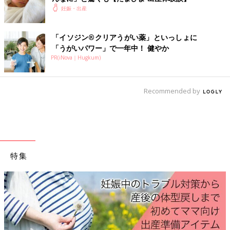
グレーのチェック柄×赤リボンのオリジナルキティちゃん柄に、
妊娠・出産
黒パイピンク＆ゴールド金具で大人っぽさをプラス。持ち歩くだ
けで気分も上がる、バッグタイプの母子手帳ケース。
「イソジン®クリアうがい薬」といっしょに
●サイズ（cm）／高さ約17・幅約23・奥行き約2
「うがいパワー」で一年中！ 健やか
●セット内容／本体×1、着脱式ストラップ×1
PR(iNova｜Hugkum)
●素材／表地：ポリエステル、裏地：ポリエステル、透明カード
ポケット：EVA、ファスナー：ポリエステル
Recommended by
●生産国／中国
●ブランド／ハローキティ
©1976,2017 SANRIO CO.,LTD APPROVAL NO.S575282
【口コミピックアップ】
仕切りがたくさんあって使い勝手が良いです。バッグタイプで持
ち運びもしやすく、中にチャック付きのポケットが付いているの
特集
も便利です。検診の時に必要なもの、大事なものは全部こちらに
入れているので、忘れ物をすることが無くなりました。買って良
かったです。
２、クーザ クラッチタイプ マルチケース くまのプーさん