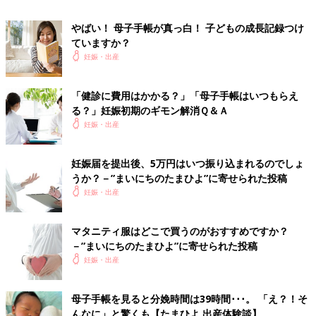
やばい！ 母子手帳が真っ白！ 子どもの成長記録つけ
ていますか？
妊娠・出産
「健診に費用はかかる？」「母子手帳はいつもらえ
る？」妊娠初期のギモン解消Ｑ＆Ａ
妊娠・出産
妊娠届を提出後、5万円はいつ振り込まれるのでしょ
うか？－”まいにちのたまひよ”に寄せられた投稿
妊娠・出産
マタニティ服はどこで買うのがおすすめですか？
－”まいにちのたまひよ”に寄せられた投稿
妊娠・出産
母子手帳を見ると分娩時間は39時間･･･。 「え？！そ
ハローキティ たっぷり＆すっきり収納！母子手帳ケース
んなに」と驚くも【たまひよ 出産体験談】