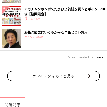
アカチャンホンポでたまひよ雑誌を買うとポイント10
◯布製（コットン・ナイロン・ポリエステルなど）
倍【期間限定】
軽いものが多く丈夫ですが、布製なので汚れやすい面もありま
妊娠・出産
す。
◯ビニール製
汚れに強く防水機能もありますが、長く使っているとビニールが
お墓の撤去にいくらかかる？墓じまい費用
劣化してくることがあります。
PR(くらしの話題)
◯皮製（または合皮）
使い込むほどに味わいが出て長く使い続けることができますが、
本革製だと持ち歩くには若干重いものもあります。
Recommended by
何となく自分の欲しい形がイメージできましたか？実際にどんな
ものがあるのか、ジャバラタイプと見開きタイプごとにみていき
ましょう。
ランキングをもっと見る
バッグタイプの母子手帳ケース人気ブランド
１ハローキティ たっぷり＆すっきり収納！母子手帳ケース
( バッグタイプ )
関連記事