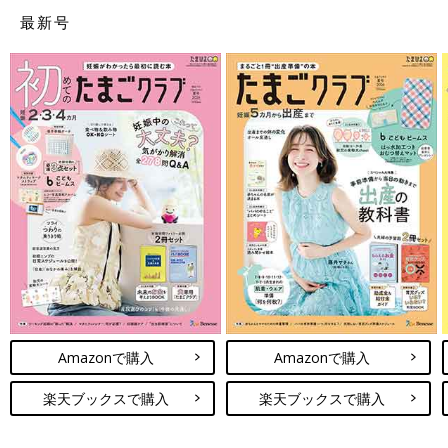
素材：ポリエステル、ナイロン、合金、鉄
最新号
開け口：ファスナー式
【口コミピックアップ】
大きな母子手帳でも2組入ります。兄妹のまとめて入れてます。
大変便利な作りになってます。
ジャバラタイプの母子手帳ケース人気ブランド
３ディズニー好きにはたまらない【クーザ】ジャバラ式マ
ルチケース
Amazonで購入
Amazonで購入
楽天ブックスで購入
楽天ブックスで購入