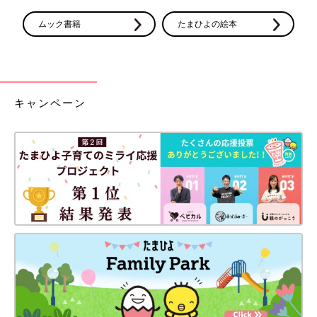
ムック書籍
たまひよの絵本
キャンペーン
クーザ ジャバラ式マルチケース (トイストーリー/総柄) DMM-
2212
Amazonで見る
クーザのケースはディズニーのキャラクターが描かれています。
こちらはトイストーリーデザインです。カードポケットは14個あ
ります。
サイズ：縦28.5cm x 横18.9cm ×マチ 2.6cm
素材：T/C、ポリエステル、ナイロン、ポリウレタン
開け口：面ファスナー式
【口コミピックアップ】
二人の子供の母子手帳や、診察券、お薬手帳、とたくさん入りま