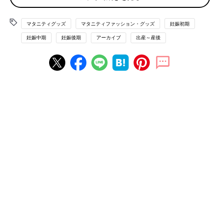
◯見開きタイプ
ブックタイプとも呼ばれ本のように大きく開くことができるの
で、中身が見やすくカード入れやポケットも充実しています。ジ
マタニティグッズ
マタニティファッション・グッズ
妊娠初期
ャバラタイプと比べるすっきりとまとめることができますが、収
妊娠中期
妊娠後期
アーカイブ
出産～産後
納力は落ちます。
開け口の種類
子どもを抱えながら必要なものをさっと出すために、意外と重要
なポイントです。
◯ファスナー式
ジャバラタイプは１面、見開きタイプは３面のファスナーがあり
ます。両手で開閉する必要があります。
◯面ファスナー式
ファスナーより開閉が楽です。開けるときの面ファスナーをはが
す音が気になることも。
◯がま口式
片手で開閉できます。中身を入れすぎると閉まりません。
◯ボタン式
開閉が楽です。スナップボタン式とマグネットボタン式がありま
す。