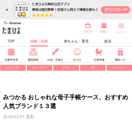
×
内祝い
SHOP
メニュー
TOP
妊娠・出産
赤ちゃん・育児
妊活
妊娠早見表
産院検索
お金・手続き
名づけ
出産準備
優待パス
たまごクラブ
ひよこクラブ
アプリ
SNS
キャンペーン
みつかる おしゃれな母子手帳ケース、おすすめ
人気ブランド１３選
2018/02/01
更新