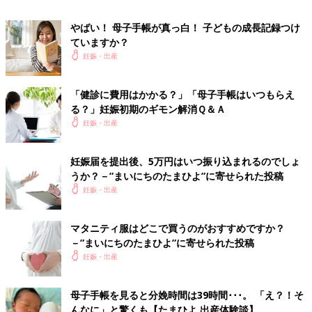
やばい！ 母子手帳が真っ白！ 子どもの成長記録つけ
ていますか？
妊娠・出産
「健診に費用はかかる？」「母子手帳はいつもらえ
る？」妊娠初期のギモン解消Ｑ＆Ａ
妊娠・出産
妊娠届を提出後、5万円はいつ振り込まれるのでしょ
うか？－”まいにちのたまひよ”に寄せられた投稿
妊娠・出産
マタニティ服はどこで買うのがおすすめですか？
－”まいにちのたまひよ”に寄せられた投稿
妊娠・出産
母子手帳を見ると分娩時間は39時間･･･。 「え？！そ
ハローキティ たっぷり＆すっきり収納！母子手帳ケース
んなに」と驚くも【たまひよ 出産体験談】