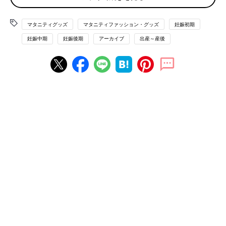
◯見開きタイプ
ブックタイプとも呼ばれ本のように大きく開くことができるの
で、中身が見やすくカード入れやポケットも充実しています。ジ
マタニティグッズ
マタニティファッション・グッズ
妊娠初期
ャバラタイプと比べるすっきりとまとめることができますが、収
妊娠中期
妊娠後期
アーカイブ
出産～産後
納力は落ちます。
開け口の種類
子どもを抱えながら必要なものをさっと出すために、意外と重要
なポイントです。
◯ファスナー式
ジャバラタイプは１面、見開きタイプは３面のファスナーがあり
ます。両手で開閉する必要があります。
◯面ファスナー式
ファスナーより開閉が楽です。開けるときの面ファスナーをはが
す音が気になることも。
◯がま口式
片手で開閉できます。中身を入れすぎると閉まりません。
◯ボタン式
開閉が楽です。スナップボタン式とマグネットボタン式がありま
す。