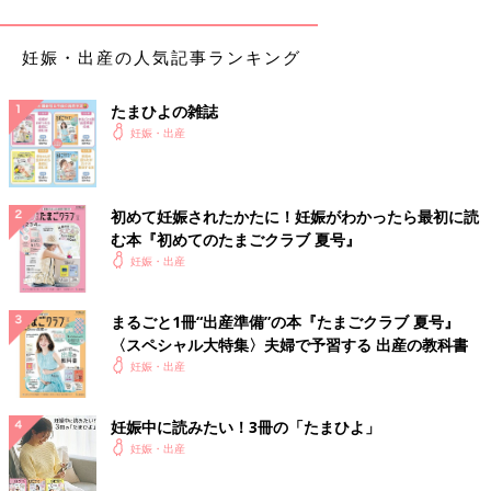
サイズ
妊娠・出産の人気記事ランキング
母子手帳のサイズは大半の自治体では「11cm×15cm」ですが、
たまひよの雑誌
一部自治体ではもっと大きいサイズがあります。事前に自分の母
妊娠・出産
子手帳のサイズを図っておきましょう。
母子手帳ケースの目安のサイズは3つあります。
A6版：14.8 × 10.5cm（Sサイズ）
初めて妊娠されたかたに！妊娠がわかったら最初に読
B6版：18.2 × 12.8cm（Mサイズ）
む本『初めてのたまごクラブ 夏号』
A5版：21.0 × 14.8cm（Lサイズ）
妊娠・出産
また、妊娠中と出産後は中に入れるものが変わりますので、対応
できる大きさのものを選ぶとよいでしょう。妊娠中は、母子手
まるごと1冊“出産準備”の本『たまごクラブ 夏号』
帳・自分の保険証・診察券・助成券・お薬手帳・
エコー写真
・ペ
〈スペシャル大特集〉夫婦で予習する 出産の教科書
ンなど。出産後は子どもの保険証・診察券・乳幼児医療証・お薬
妊娠・出産
手帳・予防接種の予診票・ペンなどを入れることが多いようで
す。そして、母子手帳ケースが頻繁に活躍するのは大体、予防接
妊娠中に読みたい！3冊の「たまひよ」
種がひと段落する６歳頃（小学校入学前）まででしょう。
妊娠・出産
素材