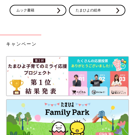
ムック書籍
たまひよの絵本
キャンペーン
クーザ ジャバラ式マルチケース (トイストーリー/総柄) DMM-
2212
Amazonで見る
クーザのケースはディズニーのキャラクターが描かれています。
こちらはトイストーリーデザインです。カードポケットは14個あ
ります。
サイズ：縦28.5cm x 横18.9cm ×マチ 2.6cm
素材：T/C、ポリエステル、ナイロン、ポリウレタン
開け口：面ファスナー式
【口コミピックアップ】
二人の子供の母子手帳や、診察券、お薬手帳、とたくさん入りま