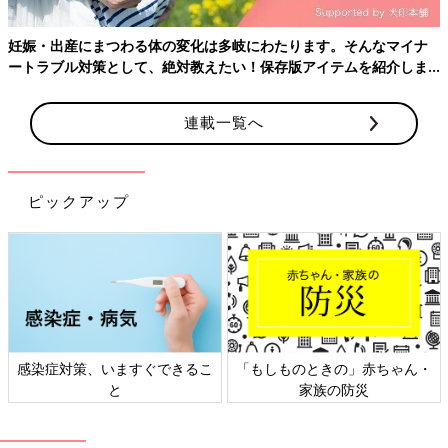
妊娠・出産にまつわる体の変化は多岐にわたります。そんなマイナ
ートラブル対策として、絶対教えたい！保存版アイテムを紹介しま
す。
連載一覧へ
ピックアップ
クーザ クラッチタイプ マルチケース くまのプーさん DMC-2503
保険証や母子手帳をまとめるのに便利なケース
Amazonで見る
感染症対策、いますぐできるこ
「もしものときの」赤ちゃん・
くまのプーさんデザインのクラッチタイプジャバラ式マルチケー
と
家族の防災
ス。ジャバラ式だと何が入っているか見えやすい。
サイズ：30 x 22.5 x 2.1 cm