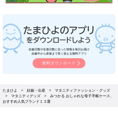
す。
仕切りもあって、カード入れもたくさんあるので使いやすい。
サイズが大きいので、バックに入れるのを考えると邪魔ですが、
手に持って行ってもデザインがカワイイですし、キキララは大人
が持ってもさほど恥ずかしくないので、良いと思います。
４【エクスプレナード(Exprenade)】パパも持ちやすいヒ
ッコリー柄母子手帳ケース
妊娠日数や生後日数に合った情報を毎日お届け
妊娠中から産後まで長く使える無料アプリ
無料ダウンロード
たまひよ
妊娠・出産
マタニティファッション・グッズ
マタニティグッズ
みつかる おしゃれな母子手帳ケース、
おすすめ人気ブランド１３選