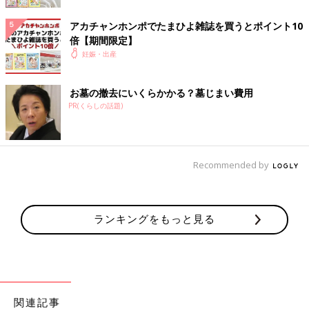
アカチャンホンポでたまひよ雑誌を買うとポイント10
◯布製（コットン・ナイロン・ポリエステルなど）
倍【期間限定】
軽いものが多く丈夫ですが、布製なので汚れやすい面もありま
妊娠・出産
す。
◯ビニール製
汚れに強く防水機能もありますが、長く使っているとビニールが
お墓の撤去にいくらかかる？墓じまい費用
劣化してくることがあります。
PR(くらしの話題)
◯皮製（または合皮）
使い込むほどに味わいが出て長く使い続けることができますが、
本革製だと持ち歩くには若干重いものもあります。
Recommended by
何となく自分の欲しい形がイメージできましたか？実際にどんな
ものがあるのか、ジャバラタイプと見開きタイプごとにみていき
ましょう。
ランキングをもっと見る
バッグタイプの母子手帳ケース人気ブランド
１ハローキティ たっぷり＆すっきり収納！母子手帳ケース
( バッグタイプ )
関連記事