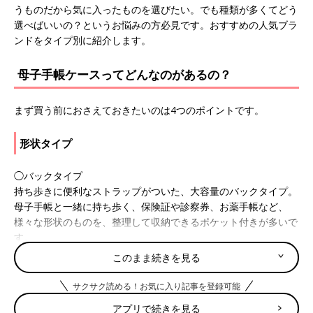
うものだから気に入ったものを選びたい。でも種類が多くてどう
選べばいいの？というお悩みの方必見です。おすすめの人気ブラ
ンドをタイプ別に紹介します。
母子手帳ケースってどんなのがあるの？
まず買う前におさえておきたいのは4つのポイントです。
形状タイプ
◯バックタイプ
持ち歩きに便利なストラップがついた、大容量のバックタイプ。
母子手帳と一緒に持ち歩く、保険証や診察券、お薬手帳など、
様々な形状のものを、整理して収納できるポケット付きが多いで
す。
◯ジャバラタイプ
このまま続きを見る
左右にジャバラ状のマチがついているので、出し入れがしやす
く、たくさん入ります。見開きタイプと比べると収納力はありま
サクサク読める！お気に入り記事を登録可能
すが、かさばります。
アプリで続きを見る