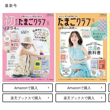
素材：ポリエステル、ナイロン、合金、鉄
最新号
開け口：ファスナー式
【口コミピックアップ】
大きな母子手帳でも2組入ります。兄妹のまとめて入れてます。
大変便利な作りになってます。
ジャバラタイプの母子手帳ケース人気ブランド
３ディズニー好きにはたまらない【クーザ】ジャバラ式マ
ルチケース
Amazonで購入
Amazonで購入
楽天ブックスで購入
楽天ブックスで購入