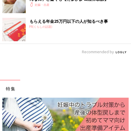
グレーのチェック柄×赤リボンのオリジナルキティちゃん柄に、
妊娠・出産
黒パイピンク＆ゴールド金具で大人っぽさをプラス。持ち歩くだ
けで気分も上がる、バッグタイプの母子手帳ケース。
もらえる年金25万円以下の人が知るべき事
●サイズ（cm）／高さ約17・幅約23・奥行き約2
PR(くらしの話題)
●セット内容／本体×1、着脱式ストラップ×1
●素材／表地：ポリエステル、裏地：ポリエステル、透明カード
ポケット：EVA、ファスナー：ポリエステル
Recommended by
●生産国／中国
●ブランド／ハローキティ
©1976,2017 SANRIO CO.,LTD APPROVAL NO.S575282
【口コミピックアップ】
仕切りがたくさんあって使い勝手が良いです。バッグタイプで持
ち運びもしやすく、中にチャック付きのポケットが付いているの
特集
も便利です。検診の時に必要なもの、大事なものは全部こちらに
入れているので、忘れ物をすることが無くなりました。買って良
かったです。
２、クーザ クラッチタイプ マルチケース くまのプーさん