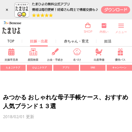
×
内祝い
SHOP
メニュー
TOP
妊娠・出産
赤ちゃん・育児
妊活
妊娠早見表
産院検索
お金・手続き
名づけ
出産準備
優待パス
たまごクラブ
ひよこクラブ
アプリ
SNS
キャンペーン
みつかる おしゃれな母子手帳ケース、おすすめ
人気ブランド１３選
2018/02/01
更新