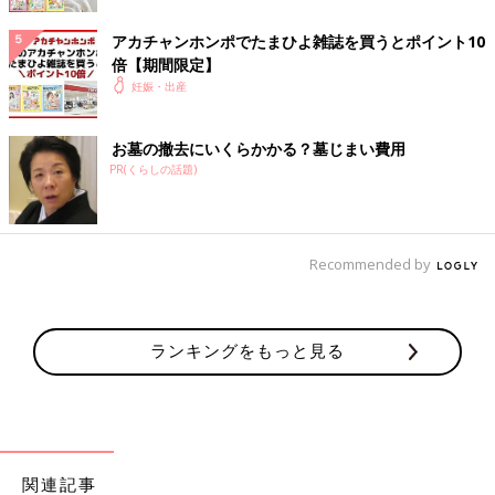
「寝具といえば定評のあるブランド」という老舗への信頼感か
アカチャンホンポでたまひよ雑誌を買うとポイント10
ら、赤ちゃん用にも選びたいという声が目立ちました。顔や体が
倍【期間限定】
沈み込まない構造の敷布団も、人気の理由。
妊娠・出産
お墓の撤去にいくらかかる？墓じまい費用
PR(くらしの話題)
Recommended by
ランキングをもっと見る
関連記事