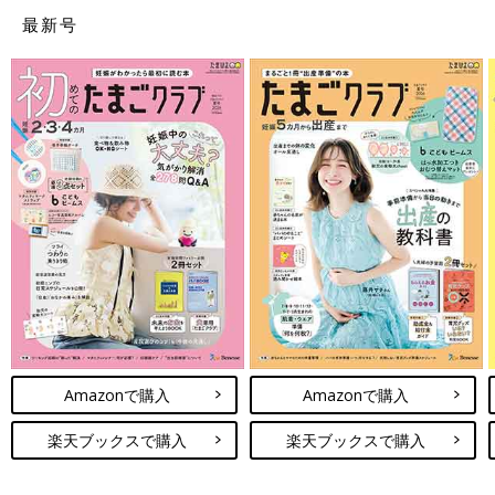
最新号
公式サイトで見る
4位 サンデシカ
現役ママの声を製品に反映しているブランド。素材のよさやデザ
インのかわいさ、絶妙な色合いに定評があり、まる洗い可能な点
も高評価。
Amazonで購入
Amazonで購入
楽天ブックスで購入
楽天ブックスで購入