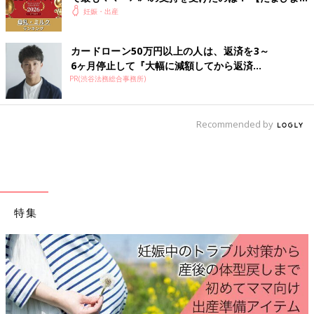
赤ちゃんグッズ大賞2026】
妊娠・出産
3位 アカチャンホンポ
カードローン50万円以上の人は、返済を3～
肌触りのよさや丈夫さといった品質のよさが高評価。「便利な防
6ヶ月停止して『大幅に減額してから返済...
水キルトパッドもついたセット内容にもかかわらず、価格がお手
PR(渋谷法務総合事務所)
ごろ」と支持を集めています。
Recommended by
特集