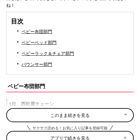
ね！
目次
ベビー布団部門
ベビーベッド部門
ベビーラック＆チェア部門
バウンサー部門
ベビー布団部門
1位 西松屋チェーン
このまま続きを見る
昨年1位にランクアップした順位をキープ。10点セットで1万円
以下という価格に、「これを買えば必要なものがすべてそろう」
サクサク読める！お気に入り記事を登録可能
というコスパのよさを、多くのママ・パパが支持。ほどよいかた
アプリで続きを見る
さの敷布団や、肌触りのいい掛け布団といった、品質の高さにも