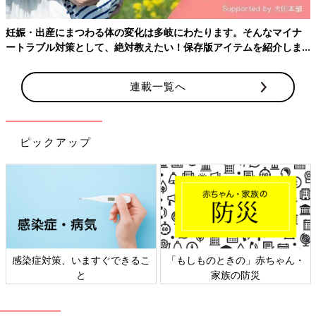
妊娠・出産にまつわる体の変化は多岐にわたります。そんなマイナ
ートラブル対策として、絶対教えたい！保存版アイテムを紹介しま
す。
連載一覧へ
※写真は、ベビーふとん 7点セット スタークラウド
1万5180円
基本の寝具の7点セット。防水シーツとキルトパッドが一つにな
ピックアップ
った防水キルトパッドやまる洗い可能な掛け布団（洗濯ネット使
用）など、どれも手入れしやすい。
[口コミ]
●軽くてコンパクトに収納できて、置き場所をとらない。
（青森県／生後1年ベビーのパパ）
●敷布団が適度なかたさで安心。価格も手ごろ。（埼玉県
感染症対策、いますぐできるこ
「もしものときの」赤ちゃん・
／生後3カ月ベビーのパパ）
と
家族の防災
●肌触りのよさと、やさしい雰囲気のデザインがお気に入
り。（広島県／産後1年のママ）