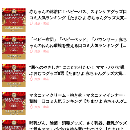
赤ちゃんの沐浴に！ベビーバス、スキンケアグッズ口
コミ人気ランキング【たまひよ 赤ちゃんグッズ大賞
※写真は、nishikawa のベビー羽毛組ふとん６点セット
2026】
妊娠・出産
3万8500円
「ベビー布団」「ベビーベッド」「バウンサー」赤ち
ムレ感を軽減する構造の敷布団で、汗っかきな赤ちゃんも快適に
ゃんのねんね環境を整える口コミ人気ランキング【た
眠れる。洗濯機で洗える点も◎。
まひよ 赤ちゃんグッズ大賞2026】
妊娠・出産
[口コミ]
“肌へのやさしさ” にこだわりたい！ ママ・パパが選
●吸水性、保湿性、通気性すべてにおいて申し分なし。高
ぶおむつグッズ8選【たまひよ 赤ちゃんグッズ大賞
品質でも、洗濯機でまる洗いできるなど、扱いやすく大満
2026】
妊娠・出産
足。（京都府／生後10カ月ベビーのパパ）
●敷布団に適度なかたさがあり、安心して使える。へたら
ない点も◎。（広島県／産後10カ月のママ）
マタニティクリーム・抱き枕・マタニティインナー・
葉酸 口コミ人気ランキング【たまひよ 赤ちゃんグ
ッズ大賞2026】
妊娠・出産
公式サイトで見る
哺乳びん、除菌・消毒グッズ、さく乳器、授乳グッズ
Amazonで見る
で最もママ・パパの支持を受けたのは？ 【たまひよ