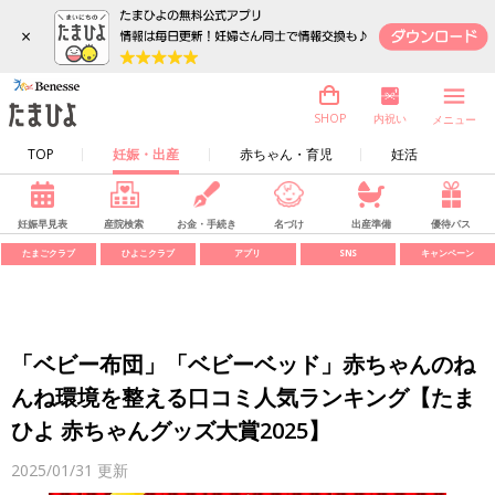
×
内祝い
SHOP
メニュー
TOP
妊娠・出産
赤ちゃん・育児
妊活
妊娠早見表
産院検索
お金・手続き
名づけ
出産準備
優待パス
たまごクラブ
ひよこクラブ
アプリ
SNS
キャンペーン
「ベビー布団」「ベビーベッド」赤ちゃんのね
んね環境を整える口コミ人気ランキング【たま
ひよ 赤ちゃんグッズ大賞2025】
2025/01/31
更新