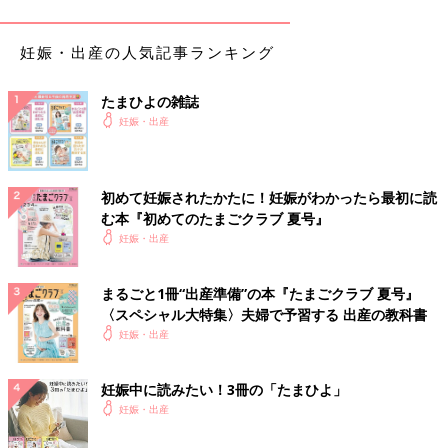
※写真は、エルフィンドール
ベビー布団
10点セット ヒツジムー
ンスター
妊娠・出産の人気記事ランキング
9898円
たまひよの雑誌
赤ちゃんのねんねに必要な寝具一式と、おむつ替えシートがセッ
妊娠・出産
トに。赤ちゃんの体をしっかり支えてくれることが、固わたの敷
布団の特長で、ヒツジ柄のデザインがかわいらしい。フィッティ
ングシーツは2枚入りで洗い替えに便利。
初めて妊娠されたかたに！妊娠がわかったら最初に読
む本『初めてのたまごクラブ 夏号』
[口コミ]
妊娠・出産
●品質のよさと手ごろな価格のバランスが◎。（愛知県／
産後2カ月のママ）
●ぐっすり寝てくれる。洗えるカバーの取り外しもしやす
まるごと1冊“出産準備”の本『たまごクラブ 夏号』
〈スペシャル大特集〉夫婦で予習する 出産の教科書
い。（兵庫県／産後4カ月のママ）
妊娠・出産
公式サイトで見る
妊娠中に読みたい！3冊の「たまひよ」
妊娠・出産
2位 nishikawa