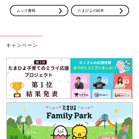
ムック書籍
たまひよの絵本
キャンペーン
※写真は、立体ファイバー敷ふとんのベビー布団セット（レギュ
ラーサイズ）
1万4990円
収納バッグに、立体ファイバー使用の敷布団、シーツ、掛け布
団、掛け布団カバー、枕がセットに。
公式サイトで見る
Amazonで見る
楽天市場で見る