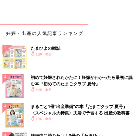
まだ風疹の
予防接種
を受けていませんでした。このころ日本で
は、2003～2004年の風疹の小流行のあと、2010年まで落ち着き
つつあった風疹患者数が、海外での集団感染をきっかけに2011
年に再び増加して全国的な流行となり、2013年に流行のピーク
を迎える、その最中のことでした。
妊娠・出産の人気記事ランキング
「ある日、首の後ろにしこりができていることに気づいたんで
たまひよの雑誌
す。そのあとに、顔に肌荒れしたようなブツブツが出てきて。か
妊娠・出産
ゆみはなかったんですが、顔から首、腕とどんどん広がっていっ
て、これはおかしいと思ったんです。その時点で夕方遅くになっ
ていたので、救急病院を受診しました。
初めて妊娠されたかたに！妊娠がわかったら最初に読
む本『初めてのたまごクラブ 夏号』
ただ、救急には風疹を調べるキットがないとのことで、翌日に皮
妊娠・出産
膚科や
産婦人科
がある総合病院に行ったほうがいいと言われ、そ
のまま帰宅することに。『本当に風疹だったら、起き上がれない
くらいもっと熱が出るけどね』とも言われ、そのとき私は熱がな
まるごと1冊“出産準備”の本『たまごクラブ 夏号』
かったので、風疹ではないのかなと思いながら帰宅しました。で
〈スペシャル大特集〉夫婦で予習する 出産の教科書
も、翌朝に発熱し、『ああ、やっぱり風疹かもしれない』と…。
妊娠・出産
私は第2子妊娠でかかっていた個人産院に電話をし、症状を伝え
妊娠中に読みたい！3冊の「たまひよ」