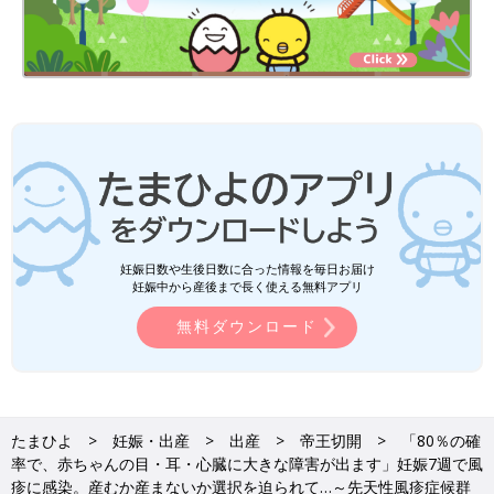
午前中に、NST（ノンストレステスト）の機械で診ているときに
動いている様子がない。赤ちゃんが寝ているだけかもしれないか
らとそのときは様子見になったのですが、午後にも胎動がなく
て。大きな音を出しても、エコー検査で見ても動いている様子が
なかったんです。
いくつか検査をしたあと、先生に『赤ちゃんは貧血などでしんど
い状態になっている可能性があります。赤ちゃんの体は小さいけ
れど、臓器としては出来上がっているので、外に出しても生きて
いける。外に出てから治療してあげたほうがいいと思う』と言わ
れ、緊急
帝王切開
で出産することになりました。それを聞いて、
妊娠日数や生後日数に合った情報を毎日お届け
あのとき退院しないで本当によかったと思いました」（西村さ
妊娠中から産後まで長く使える無料アプリ
ん）
無料ダウンロード
こうして2012年秋、西村さんは
出産予定日
よりも約1カ月半早く
出産しました。体重1500gの小さな赤ちゃんは、葉七（はな）ち
ゃんと名づけられ、検査の結果「先天性風疹症候群」と診断され
るのです。
たまひよ
妊娠・出産
出産
帝王切開
「80％の確
率で、赤ちゃんの目・耳・心臓に大きな障害が出ます」妊娠7週で風
お話・写真提供／西村麻依子さん 取材・文／酒井有美、たまひ
疹に感染。産むか産まないか選択を迫られて…～先天性風疹症候群
よONLINE編集部