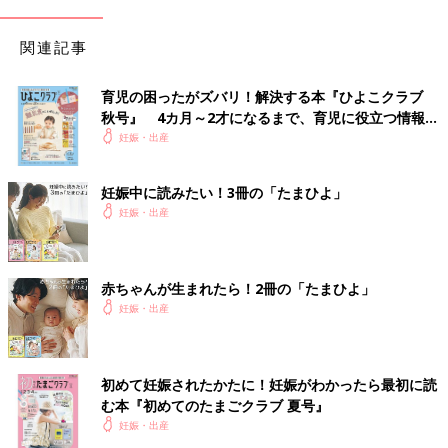
ていなくて、その産院はハイリスクになると転院しなければなら
なかったこともあり、『これって、ハイリスクになるんです
か？』と聞いたんです。
関連記事
すると、先生はものすごく声を荒げて、『これはハイリスク以外
育児の困ったがズバリ！解決する本『ひよこクラブ
の何者でもない！80％という確率はほぼ100％だ。目と耳と心臓
秋号』 4カ月～2才になるまで、育児に役立つ情報が
にこれだけの確率で大きな障害が出るっていうのに、なんで産も
いっぱい！
妊娠・出産
うとするんだ！私があなたの夫なら絶対に産ませない！』っ
て…。私はびっくりしつつも、産むか産まないかの選択は1度持
妊娠中に読みたい！3冊の「たまひよ」
ち帰ることになりました」（西村さん）
妊娠・出産
自宅に戻り、夫と両親、義理の両親に事情を伝えた西村さん。た
だ、西村さんと夫には、最初から中絶をするという選択肢はあり
ませんでした。保育士でもある義理の母は2人の気持ちを尊重し
赤ちゃんが生まれたら！2冊の「たまひよ」
てくれましたが、実の母は当初「今回は諦めたら…」と産むこと
妊娠・出産
に反対をしていたそうです。しかし、夫婦の決心はかたいもので
した。
初めて妊娠されたかたに！妊娠がわかったら最初に読
「実は私、長男を産む前、妊娠初期で流産をしたことがあるんで
む本『初めてのたまごクラブ 夏号』
す。産みたくても産んであげられなかった命。そのときに、十
妊娠・出産
分、命の重みを感じたんです。