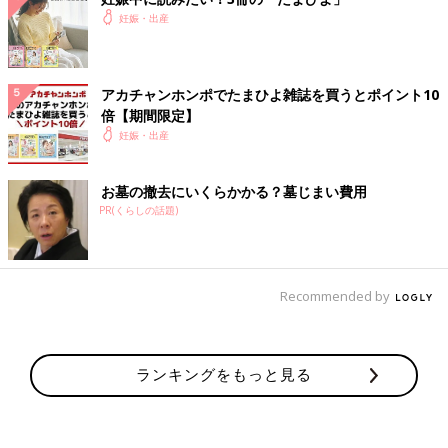
て受診しました。個人産院では、小さな隔離部屋で血液検査をし
妊娠・出産
たのですが、検査が早すぎて1度目は陰性。その後、2回目の血液
検査をして、風疹にかかっていると判明。確定診断まで少し時間
がかかりましたが、感染したのは妊娠7週目のことでした」（西
アカチャンホンポでたまひよ雑誌を買うとポイント10
村さん）
倍【期間限定】
妊娠・出産
妊娠12週までの
妊娠初期
に風疹ウィルスに感染すると、おなかの
赤ちゃんは、胎内で風疹ウイルスに感染し、目、耳、心臓の障害
や、体・心の発達に遅れが出る「先天性風疹症候群（せんてんせ
お墓の撤去にいくらかかる？墓じまい費用
いふうしんしょうこうぐん）」という病気になる可能性が高くな
PR(くらしの話題)
ります。西村さんの場合、風疹にかかったのは妊娠7週。赤ちゃ
んが「先天性風疹症候群」になる可能性が高い時期の感染でし
た。
Recommended by
「風疹に感染していることが確定したとき、産院では、医学書を
見せられながら『妊娠７週目くらいで風疹にかかると、赤ちゃん
の目と耳と心臓に約80%の確率で大きな障害が出る』と言われま
ランキングをもっと見る
した。
そのとき、私はまだ先天性風疹症候群がどんなものかよくわかっ