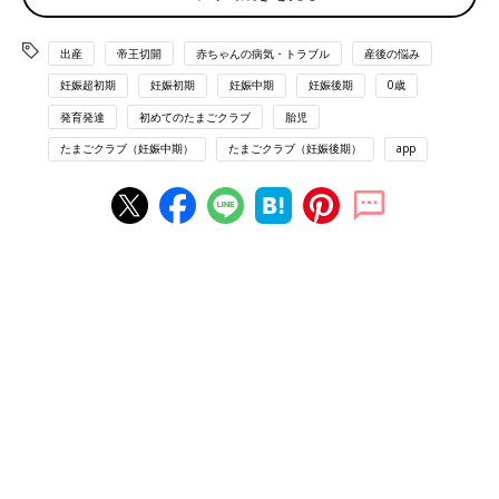
出産
帝王切開
赤ちゃんの病気・トラブル
産後の悩み
妊娠7カ月ごろの西村さん。このすぐあとに入院することになった
妊娠超初期
妊娠初期
妊娠中期
妊娠後期
0歳
2007年、24歳で結婚した西村麻依子さんは、2009年、第1子と
発育発達
初めてのたまごクラブ
胎児
なる男の子を出産しました。そして、この妊娠中にあることが判
明したのです。
たまごクラブ（妊娠中期）
たまごクラブ（妊娠後期）
app
「
妊婦健診
で『風疹の抗体価が低い』と言われたんです。ただ、
妊娠中は風疹の予防接種を打てないので『出産したら、予防接種
を打ってね』と言われていました。
そのとき言われたことはずっと頭の片隅に残ってはいたのです
が、産後入院中や退院時にも何も言われなかったし、『完全母乳
のうちは、ワクチンはダメなのかな』と勝手に思い込んでしまっ
ていて（※）。
2歳
ごろまで長男が母乳を飲んでいたこともあり、
風疹の予防接種を受けないまま、第2子を妊娠したんです」（西
村さん）
※
授乳
中でも風疹の予防接種は可能です。
西村さんが第2子を妊娠したのは2012年。このとき、西村さんは