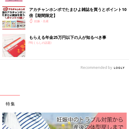
アカチャンホンポでたまひよ雑誌を買うとポイント10
風疹のワクチンを打っていなくて、赤ちゃんを守ってあげられな
倍【期間限定】
かったのは私。それなのに、障害が出るかもしれないという可能
妊娠・出産
性だけで、この命をなかったことにはできない、どうして諦めな
くちゃいけないの？どんな障害があったとしても、私たちでこの
子を絶対に幸せにしたい！と思いました。
もらえる年金25万円以下の人が知るべき事
PR(くらしの話題)
だから、最初から中絶することは考えていませんでしたし、夫も
同じ気持ちでいてくれました。話し合いでこの気持ちをしっかり
と家族に伝え、母にはしぶしぶ了解をもらいました。
Recommended by
産院に産むことを決断したと伝える日には、夫も一緒について来
てくれて、2人で先生と話しました。先生には『この産院では産
ませることはできない。産むなら、別の病院へ行ってくれ』と言
われたので、妊娠11週くらいから、長男を産んだ総合病院に転院
することになったんです」（西村さん）
特集
どんな障害があっても産むと決めた命。でも、不安
は尽きず…