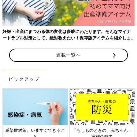
妊娠・出産にまつわる体の変化は多岐にわたります。そんなマイナ
ートラブル対策として、絶対教えたい！保存版アイテムを紹介しま
す。
連載一覧へ
ピックアップ
生まれて数時間後の葉七ちゃん。小さく生まれたためすぐにNICUへ
夫婦で「どんな障害があったとしても、この命を産む」と決め、
お互いの両親にもそう伝えた西村さん夫婦。ですが、もちろん不
安や葛藤もありました。
「最初の産院で、産む！と決め、その後もその気持ちはゆるぎま
せんでしたが、先天性風疹症候群について調べるうちに、改めて
大変なことが起こっていることを実感したんです。
感染症対策、いますぐできるこ
「もしものときの」赤ちゃん・
と
家族の防災