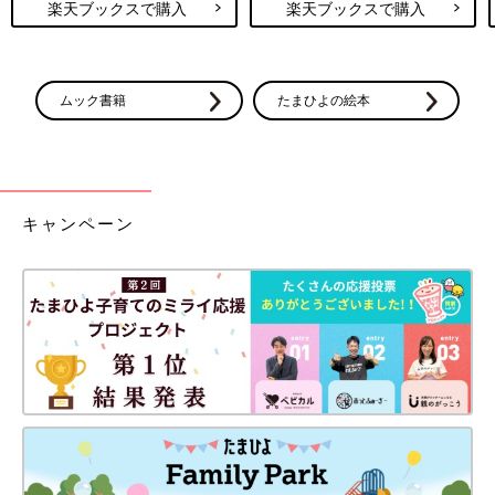
楽天ブックスで購入
楽天ブックスで購入
産をすすめられました。そして、病院間の話し合いで、妊婦健診
は総合病院で行い、出産はこども病院でするということになった
そうです。
ムック書籍
たまひよの絵本
「総合病院には妊娠29週まで通院しました。その総合病院では、
赤ちゃんは小さいけれど、小さいなりに成長しているから大丈夫
と言われ、少しホッとしていたんですね。でも、こども病院に転
院してエコーで詳しく診てもらったら、赤ちゃんがすごく小さく
て、発育不良があるだけでも心配だから入院して様子を見ましょ
キャンペーン
う、と言われ、即入院になりました。
とはいえ、経過観察なのでとくに何か治療や検査をするわけでも
なかったため、妊娠33週ごろ、1度退院しますか？という話もあ
ったんです。でも、どういう状態で生まれてくるかわからないと
ずっと言われていたので、私としては、退院してもし急に生まれ
てしまったら…と、怖いことしか考えられませんでした。なの
で、申し訳ないけれどもう少し入院させてくださいとお願いし、
入院を継続することになったんですが…。
その約1週間後に、胎動がなくなってしまったんです。その日の