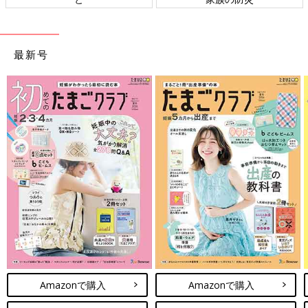
妊娠中には赤ちゃんがどの程度の障害を持っているか詳しいこと
はわからず、転院した病院の産科の先生にも『生まれてみないと
わからない』と言われて…。産むことは強く決断してはいました
最新号
が、どんな状態で生まれてくるんだろうと考えると、すごく不安
にもなりました。
自分でもあのときの気持ちがよくわからないのですが、私、娘の
妊娠中はマタニティマークをつけられなかったんですよね。おな
かの中に赤ちゃんはいるんだけど、普通の状態じゃないことで、
ずっと自分を責めていました。自分は普通の妊婦さんとは違う、
みたいな気持ちになってしまっていたんです。傍から見たら私も
普通の妊婦さんでマタニティマークをつけてもよかったと思うの
ですけど、ほかの妊婦さんがマタニティマークをつけているのを
見て、いいなぁって思っていました」（西村さん）
西村さんがひとまず転院したのは、長男を産んだ総合病院の産婦
人科。ただ、この総合病院に小児科はありましたが、NICU（新
生児集中治療室）がありませんでした。おそらく先天性風疹症候
Amazonで購入
Amazonで購入
群で生まれてくる赤ちゃんにどんな処置が必要になるのかわから
ないため、転院してすぐに、西村さんはNICUのある病院での出