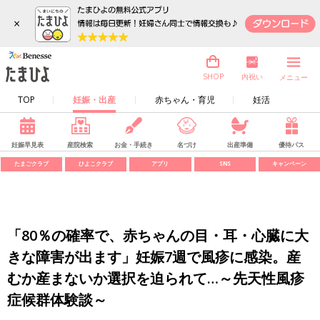
×
内祝い
SHOP
メニュー
TOP
妊娠・出産
赤ちゃん・育児
妊活
妊娠早見表
産院検索
お金・手続き
名づけ
出産準備
優待パス
たまごクラブ
ひよこクラブ
アプリ
SNS
キャンペーン
「80％の確率で、赤ちゃんの目・耳・心臓に大
きな障害が出ます」妊娠7週で風疹に感染。産
むか産まないか選択を迫られて…～先天性風疹
症候群体験談～