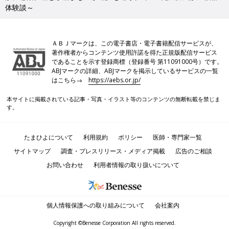
体験談～
▼続きを読む＜関連記事＞後編
「元気に生まれてくるはずだったのに、
ＡＢＪマークは、この電子書店・電子書籍配信サービスが、
私のせいで娘に障害が…」後悔は一生消
著作権者からコンテンツ使用許諾を得た正規版配信サービス
であることを示す登録商標（登録番号 第11091000号）です。
えない～先天性風疹症候群体験談～
12年前、第2子の妊娠7週目に風疹にかかり、赤
ABJマークの詳細、ABJマークを掲示しているサービスの一覧
ちゃんが「先天性風疹症候群」と診断された経
はこちら→
https://aebs.or.jp/
験を持つ西村麻依子さんは、現在「風疹をなく
そうの会『hand in hand』」で活動をしていま
本サイトに掲載されている記事・写真・イラスト等のコンテンツの無断転載を禁じま
す。西村さんに、風疹感染が判明したときのこ
す。
妊娠初期に風疹に感染し、不安な妊娠生活を送った西村さん。感
とや妊娠中の悩み、生まれた赤ちゃんの症状、
染経路ははっきりとはわかっていないそうです。ただ、予防接種
活動のきっかけなどについて聞きました。全2
をしていた長男は風疹にかからなかったものの、夫婦がほぼ同時
回インタビューの後編です。
たまひよについて
利用規約
ポリシー
医師・専門家一覧
に感染し、お互いの職場にも周囲にも風疹に感染した人はいなか
サイトマップ
調査・プレスリリース・メディア掲載
広告のご相談
ったため、外出したときにどこかで感染したと考えられるそうで
す。大切な命を宿している女性に、知らないうちに感染させてし
お問い合わせ
利用者情報の取り扱いについて
まう恐れがあると考えると、とても怖いことです。後編では、先
天性風疹症候群と診断された葉七ちゃんのその後や、風疹をなく
すために西村さんが行っている活動などについて聞きます。
個人情報保護への取り組みについて
会社案内
「たまひよ 家族を考える」では、すべての赤ちゃんや家族にと
Copyright ©Benesse Corporation All rights reserved.