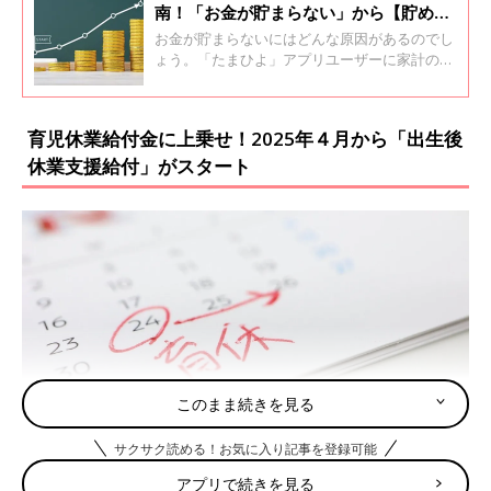
南！「お金が貯まらない」から【貯め体
質】になる方法は？
お金が貯まらないにはどんな原因があるのでし
ょう。「たまひよ」アプリユーザーに家計の悩
みを聞くとともに、6年間で1000万円貯めた時
短節約家のくぅちゃんに家計見直しポイントを
聞きました。
育児休業給付金に上乗せ！2025年４月から「出生後
休業支援給付」がスタート
このまま続きを見る
サクサク読める！お気に入り記事を登録可能
アプリで続きを見る