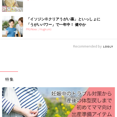
ども・子育て支援法）：妊娠時と出産後に交付金と
してそれぞれ現金5万円、計10万円の経済支援
「イソジン®クリアうがい薬」といっしょに
妊娠期からの切れ目ない支援を！ということで、子ども・子育て
「うがいパワー」で一年中！ 健やか
支援法に“妊婦のための支援給付”が創設され、2025年4月からス
PR(iNova｜Hugkum)
タートすることになりました。
妊娠・出産後の経済支援については、自治体によって独自でさら
に手厚くサポートしてくれるところもあるので、要チェック！
Recommended by
妊婦時の交付金
【助成を受けられる人は？】
医師が「
胎児
心拍」を確認し、妊娠届の提出時に事実確認を受け
た人。
特集
【助成される金額は？】
5 万円
【申請・問い合わせ先は？】
住んでいる市区町村の役所の担当窓口