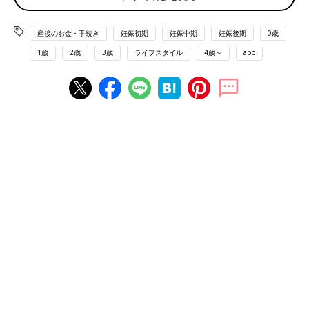
●画像はイメージです 写真提供／ピクスタ
産後のお金・手続き
妊娠初期
妊娠中期
妊娠後期
0歳
ママとパパの育休中の家計をサポートする
育児休業給付金
。
2025年4 月からは、「出生後休業支援給付」がスタート。赤ちゃ
1歳
2歳
3歳
ライフスタイル
4歳～
app
んの出生直後の一定期間（パパは赤ちゃんの生後8週間以内、マ
マは産後休業後8 週間以内）に、ママとパパ両方※が14日以上の
育児休業を取得する場合に、28日間を限度に休業開始前賃金の
13％相当額が上乗せして支給され、給付率が80％（実質手取り
の10割相当）になる制度です。
※ひとり親家庭の場合などには、配偶者の育児休業の取得は必要
ありません。
産後職場復帰後の、時短勤務を応援！「育児時短就
業給付」
産後に職場復帰した際、育児のために時短勤務を選択すると賃金
が減ってしまうケースもあります。この制度は、
２歳
未満の子の
育児のために時短勤務を選択した場合、時短勤務中に支払われた
賃金の10％が給付されるものです。2025年4月1日からスタート