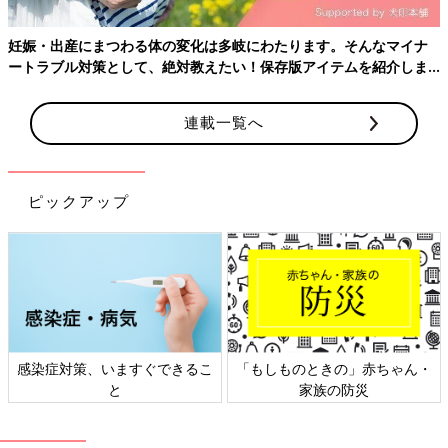
出産後の交付金
妊娠・出産にまつわる体の変化は多岐にわたります。そんなマイナ
ートラブル対策として、絶対教えたい！保存版アイテムを紹介しま
【助成を受けられる人は？】
す。
出生届
または死産届で、妊娠中の胎児の数を申請した人。
※自治体によるので要確認
連載一覧へ
【助成される金額は？】
5 万円×胎児の数
ピックアップ
【申請・問い合わせ先は？】
住んでいる市区町村の役所の担当窓口
ほかにもこんな支援が②低所得者の 初回健診費の助
成：「妊娠したかも？」と思ったときの産科受診料
をサポート
感染症対策、いますぐできるこ
「もしものときの」赤ちゃん・
と
家族の防災