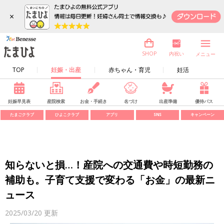
×
内祝い
SHOP
メニュー
TOP
妊娠・出産
赤ちゃん・育児
妊活
妊娠早見表
産院検索
お金・手続き
名づけ
出産準備
優待パス
たまごクラブ
ひよこクラブ
アプリ
SNS
キャンペーン
知らないと損…！産院への交通費や時短勤務の
補助も。子育て支援で変わる「お金」の最新ニ
ュース
2025/03/20
更新