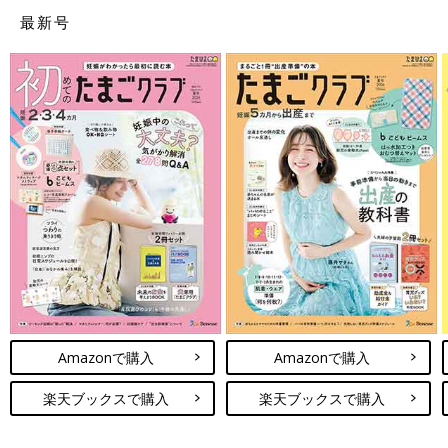
最新号
「妊娠したかどうか診察を受けたいけれど、産科の受診料は健康
保険がきかないから高額だし…」と受診を躊躇することがないよ
う、低所得世帯をサポートする制度。
【助成を受けられる人は？】
生活保護世帯、住民税非課税世帯のいずれかに属し、各自治体が
Amazonで購入
Amazonで購入
設けた要件に該当し、同意できる人。
楽天ブックスで購入
楽天ブックスで購入
【助成される金額は？】
妊娠判定のための初回産科受診料の一部または全額（上限額1 万