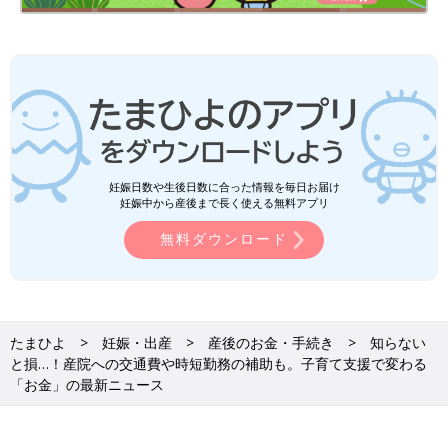
【申請・問い合わせ先は？】
住んでいる市区町村の役所の担当窓口。保健センターなどが窓口
の場合も
ほかにもこんな支援が④遠方の分娩施設で出産する
場合の助成
妊娠日数や生後日数に合った情報を毎日お届け
遠方の分娩施設で出産する必要がある場合の、交通費および宿泊
妊娠中から産後まで長く使える無料アプリ
費が、全国的に助成されつつあります。移動にかかる交通費およ
無料ダウンロード
び、出産に備えて分娩施設の近くで待機するための宿泊施設の宿
泊費を助成。
【助成を受けられる人は？】
自宅（または里帰り先） から最も近い分娩施設まで約60分以
たまひよ
妊娠・出産
産後のお金・手続き
知らない
上、または医学的な理由で、最も近い周産期母子医療センターで
と損…！産院への交通費や時短勤務の補助も。子育て支援で変わる
出産するため居住地から約60分以上の移動時間がかかる妊婦※。
「お金」の最新ニュース
※自治体によっては、同じ宿泊施設に妊婦の支援のために宿泊し
た人も助成される場合も。