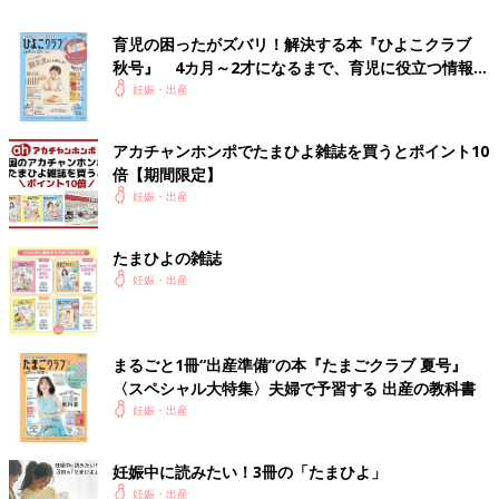
自宅（または里帰り先）から最寄りの
妊婦健診
を受診することが
できる産科医療機関等まで約60分以上の移動時間がかかる妊婦。
育児の困ったがズバリ！解決する本『ひよこクラブ
または医学的な理由で、周産期母子医療センターで妊婦健診を受
秋号』 4カ月～2才になるまで、育児に役立つ情報が
診する必要があり、約60分以上の移動時間がかかる妊婦。
いっぱい！
妊娠・出産
●上限7回の助成が受けられる人：
アカチャンホンポでたまひよ雑誌を買うとポイント10
妊婦健診を受診することができるが分娩ができない産科医療機関
倍【期間限定】
等が約60分以内にある妊婦で、
妊娠後期
（おおむね妊娠32週こ
妊娠・出産
ろ）から分娩予定施設に切り替えて妊婦健診を受診する妊婦のう
ち、最寄りの分娩可能な産科医療機関まで約60分以上の移動を要
する妊婦。
たまひよの雑誌
妊娠・出産
【助成される金額は？】
受診のための移動にかかった交通費の額（実費を上限とする）８
割を助成
まるごと1冊“出産準備”の本『たまごクラブ 夏号』
〈スペシャル大特集〉夫婦で予習する 出産の教科書
【申請・問い合わせ先は？】
妊娠・出産
住んでいる市区町村の役所の担当窓口
妊娠中に読みたい！3冊の「たまひよ」
ほかにもこんな支援が①妊婦のための支援給付（子
妊娠・出産