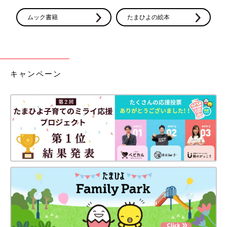
円）を助成
ムック書籍
たまひよの絵本
【申請・問い合わせ先は？】
詳しくは、住んでいる市区町村の役所の窓口へ（保健センターの
場合も）
ほかにもこんな支援が③里帰り出産の健診費の助成
キャンペーン
里帰り出産先の産科医療機関などで、自宅のある自治体から支給
されていた「妊婦健康診査受診票」が使えない場合に、健診費や
検査費の一部または全額が助成される制度。ただし助成は、居住
している自治体が導入している妊婦健診費用のみです。
【助成を受けられる人は？】
里帰り出産
により、助成対象として配布されていた妊婦健康診査
受診票や検査票が使用できなかった人。海外での受診料は対象
外。各自治体で条件があるので確認を。
【助成される金額は？】
妊婦健診費や各検査費の実費に応じて助成（上限額あり）