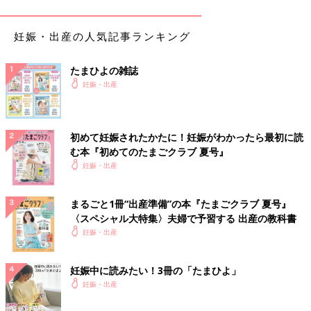
されます。
※給付金を加算すると従前の賃金を超える場合は、従前の賃金を
妊娠・出産の人気記事ランキング
上限に給付されます。
たまひよの雑誌
【助成を受けられる人】
妊娠・出産
雇用保険に加入していて、2歳未満の子を育てるために
時短
勤務
を選択した人。ただし、雇用保険に加入していても条件をクリア
しないともらえないので、勤め先の窓口で確認を。
初めて妊娠されたかたに！妊娠がわかったら最初に読
【助成される金額】
む本『初めてのたまごクラブ 夏号』
時短勤務中に支払われた賃金の最大10％相当額
妊娠・出産
【申請・問い合わせ先】
まるごと1冊“出産準備”の本『たまごクラブ 夏号』
勤め先
〈スペシャル大特集〉夫婦で予習する 出産の教科書
妊娠・出産
遠方の産科医療機関等で受診する妊婦さんのため
に、妊婦健診時にかかる交通費の支援
妊娠中に読みたい！3冊の「たまひよ」
妊娠・出産