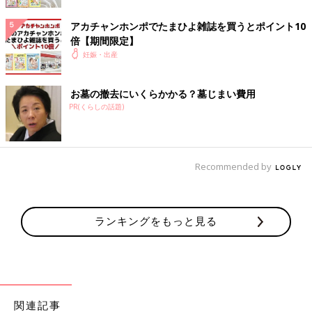
ふうに起きたのか？そのときに何を感じたの
か？詳しくお話ししてもらいました。
アカチャンホンポでたまひよ雑誌を買うとポイント10
参考／『中期のたまごクラブ』2025年春号「赤ちゃんの命を守
倍【期間限定】
るために知っておきたい
妊娠中期
カラダの変化と注意すべき
妊娠・出産
こと」
●記事の内容は2025年3月の情報で、現在と異なる場合がありま
お墓の撤去にいくらかかる？墓じまい費用
す。
PR(くらしの話題)
『中期のたまごクラブ』2025年春号には、おなかの張りや出血
など、妊娠中期に気になる体の症状について解説した「赤ちゃん
の命を守るために知っておきたい 妊娠中期 カラダの変化と注
Recommended by
意すべきこと」があります。
最新号はこちら！
ランキングをもっと見る
関連記事