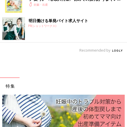
く！ おっぱい・ミルクの基本と夏のトラブル 解決テ
妊娠・出産
ク
明日働ける単発バイト求人サイト
PR(ショットワークス)
Recommended by
特集