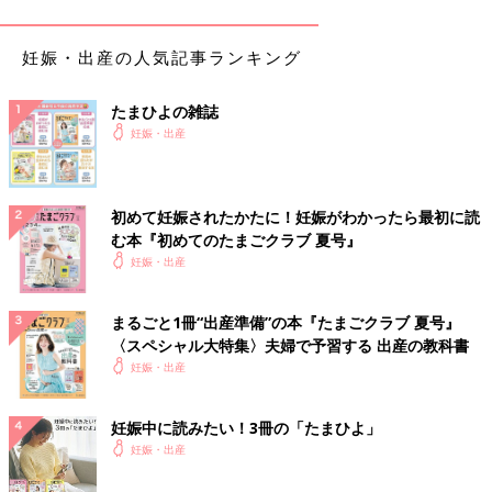
健診で「子宮頸管が短め」「前置胎盤の疑いがある」と指摘され
たことがある人は、とくに注意が必要です。
妊娠・出産の人気記事ランキング
危険な張り
たまひよの雑誌
妊娠・出産
・痛みや張りが治まらない
・出血を伴う
・
おりもの
の異常がある
初めて妊娠されたかたに！妊娠がわかったら最初に読
監修／笹森幸文先生
取材・文／栗本和佳子、たまごクラブ編集
む本『初めてのたまごクラブ 夏号』
部
妊娠・出産
きゃりーぱみゅぱみゅ、妊娠中は切迫流
産と切迫早産に見舞われ…「危険と隣り
まるごと1冊“出産準備”の本『たまごクラブ 夏号』
合わせの毎日になぜ自分ばかりと思った
〈スペシャル大特集〉夫婦で予習する 出産の教科書
昨年10月に第1子の出産を発表したきゃりーぱ
ことも」【たまひよ独占インタビュー・
みゅぱみゅさん。今回は臨月間際に行われた前
妊娠・出産
編のインタビューを公開します。妊娠してすぐ
妊娠編】
に切迫流産となり、妊娠後期で切迫早産も経験
妊娠中に読みたい！3冊の「たまひよ」
したきゃりーさん。「常にヒヤヒヤと隣り合わ
妊娠中期は、急激に子宮が大きくなる時期なので、ときどき、お
妊娠・出産
せで、キラキラしたマタニティライフとはまっ
なかに張りを感じるママも多いでしょう。心配のない張りも多い
たく違った」そうで…。トラブルはいつどんな
のですが、少しでも不安なときは産院に相談をしましょう。