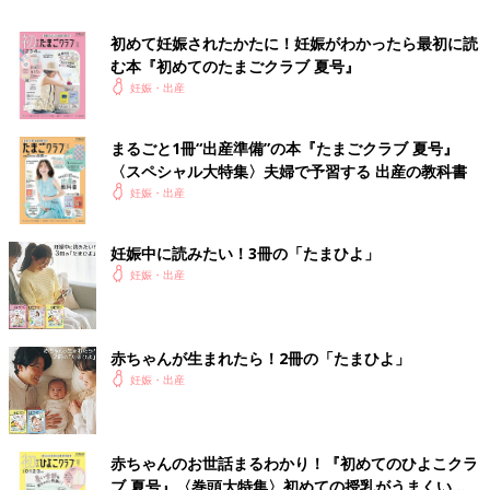
初めて妊娠されたかたに！妊娠がわかったら最初に読
む本『初めてのたまごクラブ 夏号』
妊娠・出産
まるごと1冊“出産準備”の本『たまごクラブ 夏号』
〈スペシャル大特集〉夫婦で予習する 出産の教科書
妊娠・出産
妊娠中に読みたい！3冊の「たまひよ」
妊娠・出産
赤ちゃんが生まれたら！2冊の「たまひよ」
Amazonで購入する（送料無料）
妊娠・出産
楽天ブックスで購入する（送料無料）
赤ちゃんのお世話まるわかり！『初めてのひよこクラ
ブ 夏号』〈巻頭大特集〉初めての授乳がうまくい