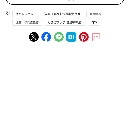
妊娠中期は、急激に子宮が大きくなるので、子宮を支えている円
靭帯（えんじんたい）が引っ張られて痛みを感じることがありま
す。また、おなかが大きくなるときに、皮膚が引っ張られて張り
体のトラブル
【産婦人科医】笹森幸文 先生
妊娠中期
のように感じたり、胎動が刺激となって、張りを感じたりするこ
医師・専門家監修
たまごクラブ（妊娠中期）
app
とも。これらは心配のない張りです。
そうはいっても、油断して動きすぎたり、無理をしたりすると、
危険な張りを招くことにも…。おなかが張っていると感じたら、
休息をとることが基本です。
心配のない張り
・円靭帯が引っ張られる
・子宮が大きくなる
・便秘
・胎動
注意したい！危険なおなかの張り
横になっても張りや痛みが治まらない、出血を伴うといった場合
は、危険な症状の可能性も。直ちに産院に連絡しましょう。