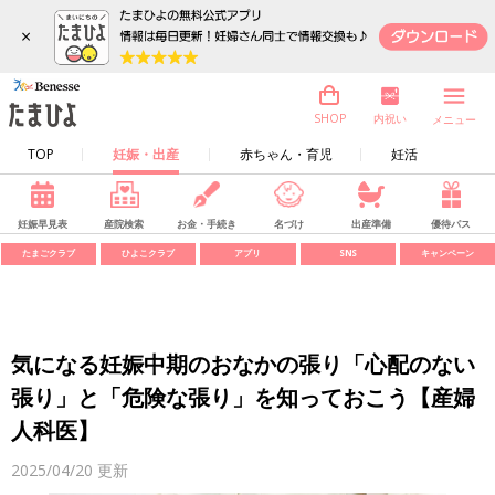
×
内祝い
SHOP
メニュー
TOP
妊娠・出産
赤ちゃん・育児
妊活
妊娠早見表
産院検索
お金・手続き
名づけ
出産準備
優待パス
たまごクラブ
ひよこクラブ
アプリ
SNS
キャンペーン
気になる妊娠中期のおなかの張り「心配のない
張り」と「危険な張り」を知っておこう【産婦
人科医】
2025/04/20
更新