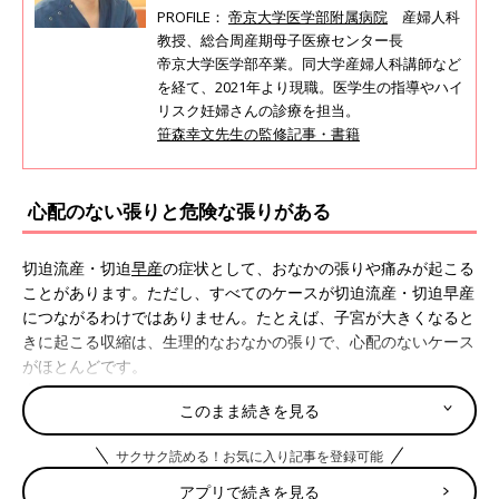
PROFILE：
帝京大学医学部附属病院
産婦人科
教授、総合周産期母子医療センター長
帝京大学医学部卒業。同大学産婦人科講師など
を経て、2021年より現職。医学生の指導やハイ
リスク妊婦さんの診療を担当。
笹森幸文先生の監修記事・書籍
心配のない張りと危険な張りがある
切迫流産・切迫
早産
の症状として、おなかの張りや痛みが起こる
ことがあります。ただし、すべてのケースが切迫流産・切迫早産
につながるわけではありません。たとえば、子宮が大きくなると
きに起こる収縮は、生理的なおなかの張りで、心配のないケース
がほとんどです。
大切なのは、どんな症状が危険か？を知っておくことです。
このまま続きを見る
妊娠中期によくある、心配のない張り
サクサク読める！お気に入り記事を登録可能
アプリで続きを見る