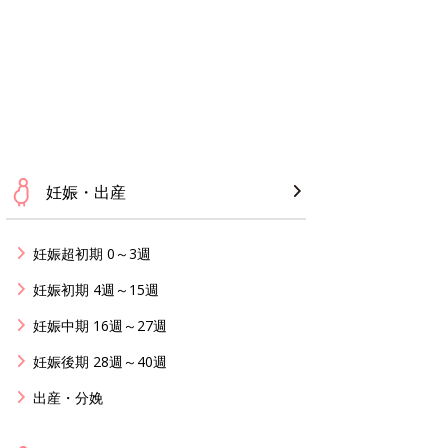
妊娠・出産
妊娠超初期 0～3週
妊娠初期 4週～15週
妊娠中期 16週～27週
妊娠後期 28週～40週
出産・分娩