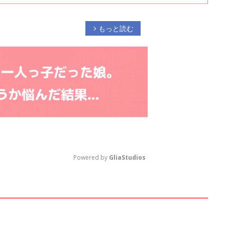
形式で紹介します。赤ちゃんは新陳代謝が活発で、毎日の沐浴は必須。ス
トな新生児期は、専用のベビー用を使いましょう。ベビーバスは、どこで
種類を検討しましょう。
もっと読む
arrow_forward_ios
Powered by 
GliaStudios
M
u
t