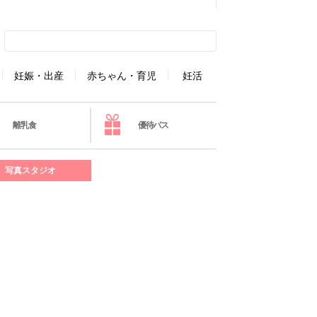
妊娠・出産
赤ちゃん・育児
妊活
離乳食
優待パス
写真スタジオ