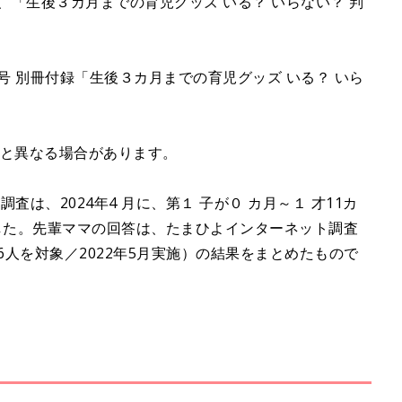
、「生後３カ月までの育児グッズ いる？ いらない？ 判
号 別冊付録「生後３カ月までの育児グッズ いる？ いら
在と異なる場合があります。
は、2024年4 月に、第１ 子が０ カ月～１ 才11カ
した。先輩ママの回答は、たまひよインターネット調査
16人を対象／2022年5月実施）の結果をまとめたもので