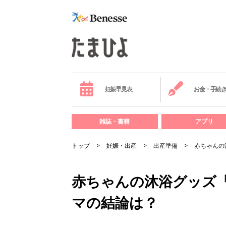
妊娠早見表
お金・手続
雑誌・書籍
アプリ
トップ
妊娠・出産
出産準備
赤ちゃんの
赤ちゃんの沐浴グッズ
マの結論は？