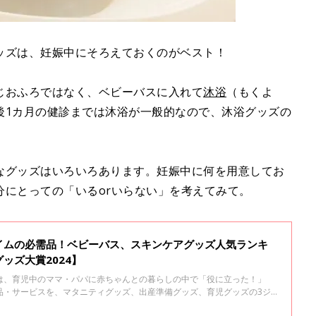
ッズは、妊娠中にそろえておくのがベスト！
じおふろではなく、ベビーバスに入れて
沐浴
（もくよ
後1カ月の健診までは沐浴が一般的なので、沐浴グッズの
なグッズはいろいろあります。妊娠中に何を用意してお
分にとっての「いるorいらない」を考えてみて。
イムの必需品！ベビーバス、スキンケアグッズ人気ランキ
ッズ大賞2024】
は、育児中のママ・パパに赤ちゃんとの暮らしの中で「役に立った！」
品・サービスを、マタニティグッズ、出産準備グッズ、育児グッズの3ジ
！この記事では、「ベビーバス」「沐浴剤」「乳状ローション」「ベビーソ