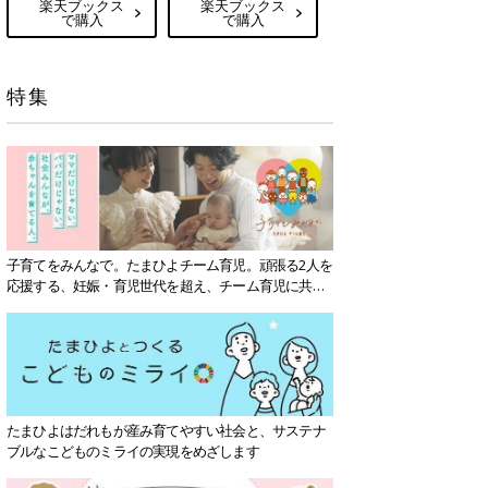
楽天ブックス
楽天ブックス
で購入
で購入
特集
子育てをみんなで。たまひよチーム育児。頑張る2人を
応援する、妊娠・育児世代を超え、チーム育児に共感
する社会を目指していきます。
たまひよはだれもが産み育てやすい社会と、サステナ
ブルなこどものミライの実現をめざします