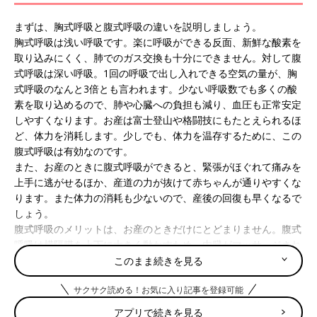
まずは、胸式呼吸と腹式呼吸の違いを説明しましょう。
胸式呼吸は浅い呼吸です。楽に呼吸ができる反面、新鮮な酸素を
取り込みにくく、肺でのガス交換も十分にできません。対して腹
式呼吸は深い呼吸。1回の呼吸で出し入れできる空気の量が、胸
式呼吸のなんと3倍とも言われます。少ない呼吸数でも多くの酸
素を取り込めるので、肺や心臓への負担も減り、血圧も正常安定
しやすくなります。お産は富士登山や格闘技にもたとえられるほ
ど、体力を消耗します。少しでも、体力を温存するために、この
腹式呼吸は有効なのです。
また、お産のときに腹式呼吸ができると、緊張がほぐれて痛みを
上手に逃がせるほか、産道の力が抜けて赤ちゃんが通りやすくな
ります。また体力の消耗も少ないので、産後の回復も早くなるで
しょう。
腹式呼吸のメリットは、お産のときだけにとどまりません。腹式
呼吸は横隔膜を上下に大きく動かすため、内臓がマッサージされ
て、血流もUPします。つまり腹式呼吸ができるようになると代
このまま続きを見る
謝がよくなり、自然とやせ体質に！ 妊娠中、産後の体重コント
サクサク読める！お気に入り記事を登録可能
ロールにも役立つわけです。
アプリで続きを見る