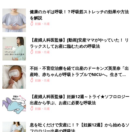
健康のカギは呼吸！？呼吸筋ストレッチの効果や方法
を解説
妊娠・出産
【産婦人科医監修】[動画]安産ママがやっていた！ リ
ラックスしてお産に臨むための呼吸法
妊娠・出産
不妊・不育症治療を経て出産のドーキンズ英里奈「出
産時、赤ちゃんが呼吸トラブルでNICUへ。生きてい
ることに感謝！」
妊娠・出産
【産婦人科医監修】妊娠12週～トライ★ソフロロジー
出産から学ぶ、お産に必要な呼吸法
妊娠・出産
息を吐くだけで安産に！？【妊娠12週】から始めるソ
フロロジー出産の呼吸法