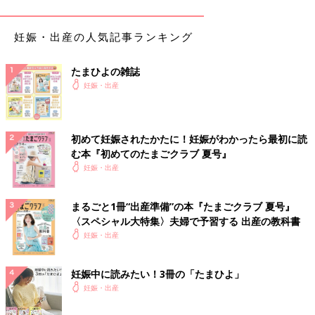
う。
妊娠・出産の人気記事ランキング
いかがでしたか？
ママにとってうれしいメリットだらけの腹式呼吸。
たまひよの雑誌
ぜひ、日常に取り入れてくださいね。（文・たまごクラブ編集
妊娠・出産
部）
監修：芥川バースクリニック 助産師 鳥越敦子さん
初めて妊娠されたかたに！妊娠がわかったら最初に読
む本『初めてのたまごクラブ 夏号』
※この記事は「たまひよONLINE」で過去に公開されたもので
妊娠・出産
す。
まるごと1冊“出産準備”の本『たまごクラブ 夏号』
〈スペシャル大特集〉夫婦で予習する 出産の教科書
妊娠・出産
妊娠中に読みたい！3冊の「たまひよ」
妊娠・出産