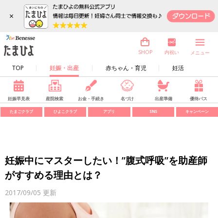
×
内祝い
SHOP
メニュー
TOP
妊娠・出産
赤ちゃん・育児
妊活
妊娠早見表
産院検索
お金・手続き
名づけ
出産準備
優待パス
たまごクラブ
ひよこクラブ
アプリ
SNS
キャンペーン
妊娠中にマスターしたい！”腹式呼吸”を助産師
がすすめる理由とは？
2017/09/05
更新