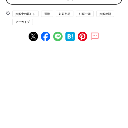
腹式呼吸ができるようになるには、練習が大事！
妊娠中の暮らし
運動
妊娠初期
妊娠中期
妊娠後期
腹式呼吸のメリットをわかっていただけたと思いますが、「なぜ
アーカイブ
呼吸に練習が必要なの？」と思われるかもしれません。ストレス
過多と言われている現代社会において、自覚はなくても、呼吸が
浅い人がとても多いのです。また、お産のときは不安や緊張、痛
みのせいで、いつもは無意識にしている呼吸が思いどおりにでき
ず、パニックになったり過呼吸になったりするママも大勢いま
す。そんなわけで、お産本番でしっかり腹式呼吸をするには、妊
娠中から深い呼吸を練習して、体に覚えこませておく必要がある
のです。ぜひ今日から、意識して深い呼吸をする時間をつくって
みてください。
それでは、呼吸の練習方法を紹介しましょう。
まず、呼吸の練習をする前に、一度大きなため息をつき、体をリ
ラックスさせます。これで、首と肩の筋肉がゆるみます。
そして、あぐらをかくか、いすに座り、軽く背中と腰を丸め、お
なかに手を当てます。
“口からゆ～っくり7秒吐いて、鼻から3秒吸う”を繰り返して。
吸うときに、おなかが風船のようにふくらむのを意識しましょ