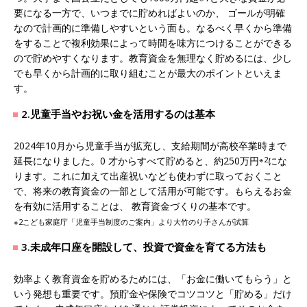
要になる一方で、いつまでに貯めればよいのか、 ゴールが明確
なので計画的に準備しやすいという面も。なるべく早くから準備
をすることで複利効果によって時間を味方につけることができる
ので貯めやすくなります。教育資金を無理なく貯めるには、少し
でも早くから計画的に取り組むことが最大のポイントといえま
す。
2.児童手当やお祝い金を活用するのは基本
2024年10月から児童手当が拡充し、支給期間が高校卒業時まで
延長になりました。0 才からすべて貯めると、約250万円
※2
にな
ります。これに加えて出産祝いなども使わずに取っておくこと
で、将来の教育資金の一部として活用が可能です。もらえるお金
を有効に活用することは、 教育資金づくりの基本です。
※2こども家庭庁「児童手当制度のご案内」より大竹のり子さんが試算
3.未成年口座を開設して、投資で資金を育てる方法も
効率よく教育資金を貯めるためには、「お金に働いてもらう」と
いう発想も重要です。預貯金や保険でコツコツと「貯める」だけ