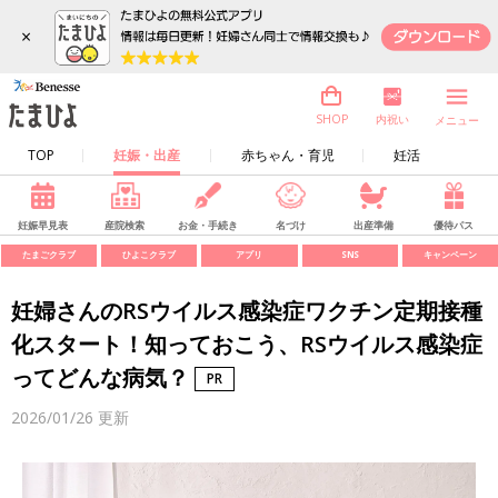
×
内祝い
SHOP
メニュー
TOP
妊娠・出産
赤ちゃん・育児
妊活
妊娠早見表
産院検索
お金・手続き
名づけ
出産準備
優待パス
たまごクラブ
ひよこクラブ
アプリ
SNS
キャンペーン
妊婦さんのRSウイルス感染症ワクチン定期接種
化スタート！知っておこう、RSウイルス感染症
ってどんな病気？
2026/01/26
更新