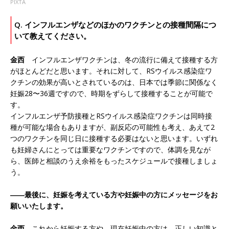
PIXTA
Q. インフルエンザなどのほかのワクチンとの接種間隔につ
いて教えてください。
金西
インフルエンザワクチンは、冬の流行に備えて接種する方
がほとんどだと思います。それに対して、RSウイルス感染症ワ
クチンの効果が高いとされているのは、日本では季節に関係なく
妊娠28〜36週ですので、時期をずらして接種することが可能で
す。
インフルエンザ予防接種とRSウイルス感染症ワクチンは同時接
種が可能な場合もありますが、副反応の可能性も考え、あえて2
つのワクチンを同じ日に接種する必要はないと思います。いずれ
も妊婦さんにとっては重要なワクチンですので、体調を見なが
ら、医師と相談のうえ余裕をもったスケジュールで接種しましょ
う。
――最後に、妊娠を考えている方や妊娠中の方にメッセージをお
願いいたします。
金西
これから妊娠する方や、現在妊娠中の方は、正しい知識と