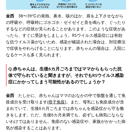
金西
38〜39℃の発熱、鼻水、咳のほか、肩を上下させながら
の呼吸や、呼吸時にゴホゴホ・ゼイゼイと音を鳴らす、ぐったり
するなどの症状が見られることがあります。このような症状があ
ったら、すぐに受診をしましょう。RSウイルス感染症には有効
な抗ウイルス薬がないため、感染が確認された場合は、対症療法
で症状をやわらげることになります。赤ちゃんの場合は、入院に
なるケースも多く見られます。
Q.赤ちゃんは、生後6カ月ごろまではママからもらった抗
体で守られていると聞きますが、それでもRSウイルス感染
症にかかってしまう可能性があるのでしょうか？
金西
たしかに、赤ちゃんはママのおなかの中で胎盤を通して免
疫成分を受け取ります(
母子免疫
)。また、母乳にも免疫成分が含
まれていて、生後6カ月ごろまでは赤ちゃんを感染症から守る働
きをします。ただ、生後6カ月未満でも、必ずしも病気にならな
いわけではありません。免疫のない感染症や、家族がかかった病
気が感染することはあります。