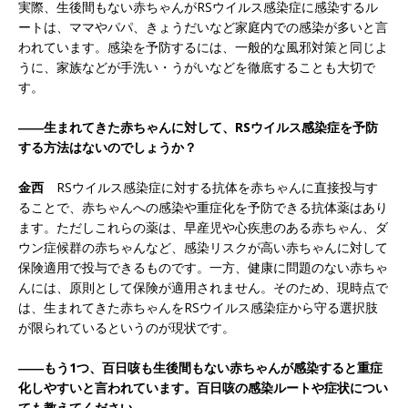
実際、生後間もない赤ちゃんがRSウイルス感染症に感染するル
ートは、ママやパパ、きょうだいなど家庭内での感染が多いと言
われています。感染を予防するには、一般的な風邪対策と同じよ
うに、家族などが手洗い・うがいなどを徹底することも大切で
す。
――生まれてきた赤ちゃんに対して、RSウイルス感染症を予防
する方法はないのでしょうか？
金西
RSウイルス感染症に対する抗体を赤ちゃんに直接投与す
ることで、赤ちゃんへの感染や重症化を予防できる抗体薬はあり
ます。ただしこれらの薬は、早産児や心疾患のある赤ちゃん、ダ
ウン症候群の赤ちゃんなど、感染リスクが高い赤ちゃんに対して
保険適用で投与できるものです。一方、健康に問題のない赤ちゃ
んには、原則として保険が適用されません。そのため、現時点で
は、生まれてきた赤ちゃんをRSウイルス感染症から守る選択肢
が限られているというのが現状です。
――もう1つ、百日咳も生後間もない赤ちゃんが感染すると重症
化しやすいと言われています。百日咳の感染ルートや症状につい
ても教えてください。