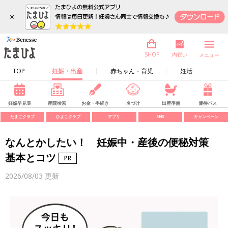
×
内祝い
SHOP
メニュー
TOP
妊娠・出産
赤ちゃん・育児
妊活
妊娠早見表
産院検索
お金・手続き
名づけ
出産準備
優待パス
たまごクラブ
ひよこクラブ
アプリ
SNS
キャンペーン
なんとかしたい！ 妊娠中・産後の便秘対策
基本とコツ
2026/08/03
更新