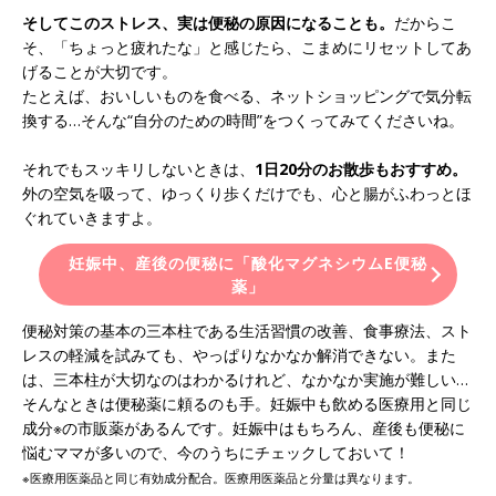
そしてこのストレス、実は便秘の原因になることも。
だからこ
そ、「ちょっと疲れたな」と感じたら、こまめにリセットしてあ
げることが大切です。
たとえば、おいしいものを食べる、ネットショッピングで気分転
換する…そんな“自分のための時間”をつくってみてくださいね。
それでもスッキリしないときは、
1日20分のお散歩もおすすめ。
外の空気を吸って、ゆっくり歩くだけでも、心と腸がふわっとほ
ぐれていきますよ。
妊娠中、産後の便秘に「酸化マグネシウムE便秘
薬」
便秘対策の基本の三本柱である生活習慣の改善、食事療法、スト
レスの軽減を試みても、やっぱりなかなか解消できない。また
は、三本柱が大切なのはわかるけれど、なかなか実施が難しい…
そんなときは便秘薬に頼るのも手。妊娠中も飲める医療用と同じ
成分※の市販薬があるんです。妊娠中はもちろん、産後も便秘に
悩むママが多いので、今のうちにチェックしておいて！
※医療用医薬品と同じ有効成分配合。医療用医薬品と分量は異なります。