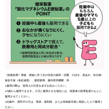
《効能効果》便秘 便秘に伴う次の症状の緩和：頭重、のぼせ、肌あれ、吹出物、
食欲不振（食欲減退）、腹部膨満、腸内異常醗酵、痔
※服用の際は、使用上の注意を必ずお読みください。
※5歳から服用できます。小児に服用させる場合には、保護者の指導監督のもとに
服用させてください。
※妊娠中、授乳中の方は、医師、薬剤師、または登録販売者に相談した上で服用く
ださい。