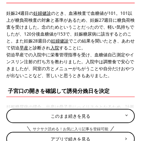
妊娠24週目の
妊婦健診
のとき、血液検査で血糖値が101。101以
上が糖負荷検査の対象と基準があるため、妊娠27週目に糖負荷検
査を受けました。念のためということだったので、軽い気持ちで
したが、120分後血糖値が153で、妊娠糖尿病に該当するとのこ
と。また妊娠28週目の
妊婦健診
でこの結果を聞いたとき、あわせ
て切迫
早産
と診断され
入院
することに。
切迫早産での入院中に栄養管理指導を受け、血糖値自己測定やイ
ンスリン注射の打ち方を教わりました。入院中は調整食で安心で
きましたが、同室の方とメニューがちがうことや自分だけおやつ
が出ないことなど、苦しいと思うときもありました。
子宮口の開きを確認して誘発分娩日を決定
妊娠糖尿病の場合、出産は母子共にハイリスクとなるため、計画
分娩をすることになりました。インスリン注射を使用している場
このまま続きを見る
合、低血糖症状を起こす可能性があるそうです。また個人病院だ
ったこともあり、スタッフの体制が整っている日時に出産をして
サクサク読める！お気に入り記事を登録可能
ほしいとのことでした。妊娠36週目で1度退院し、37週目の妊婦
アプリで続きを見る