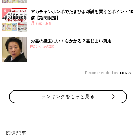
■関連：妊娠糖尿病はどんなトラブル？ 原因は？ 気になる治
療法は？
アカチャンホンポでたまひよ雑誌を買うとポイント10
倍【期間限定】
[トッポジージョ ＊ プロフィール]
妊娠・出産
2歳差2人姉妹のママです。姉妹ともに妊娠糖尿病と切迫早産によ
る長期入院をへて出産しました。長女は誘発による計画分娩、次
お墓の撤去にいくらかかる？墓じまい費用
女は逆子のため
帝王切開
手術でした。同じ状況をもつママの情報
PR(くらしの話題)
になればと思っています。
※この記事は個人の体験記です。記事に掲載の画像はイメージで
す。
Recommended by
前の話
次の話
無痛分娩を選択。痛
一覧
切迫早産で緊急入院！
くないから余裕をも
妊娠9ヶ月で産まれた娘
って出産を楽しめ
は低出生体重児でNICU
ランキングをもっと見る
た！
へ
関連記事