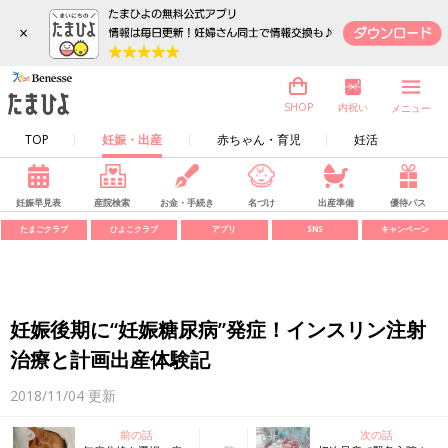
×
内祝い
SHOP
メニュー
TOP
妊娠・出産
赤ちゃん・育児
妊活
妊娠早見表
産院検索
お金・手続き
名づけ
出産準備
優待パス
たまごクラブ
ひよこクラブ
アプリ
SNS
キャンペーン
妊娠後期に“妊娠糖尿病”発症！インスリン注射
治療と計画出産体験記
2018/11/04
更新
前の話
次の話