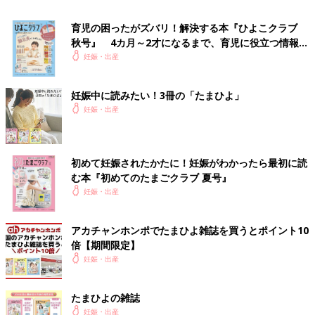
育児の困ったがズバリ！解決する本『ひよこクラブ
秋号』 4カ月～2才になるまで、育児に役立つ情報が
いっぱい！
妊娠・出産
妊娠中に読みたい！3冊の「たまひよ」
妊娠・出産
初めて妊娠されたかたに！妊娠がわかったら最初に読
む本『初めてのたまごクラブ 夏号』
妊娠・出産
アカチャンホンポでたまひよ雑誌を買うとポイント10
倍【期間限定】
妊娠・出産
たまひよの雑誌
妊娠・出産