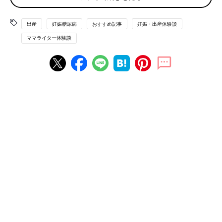
健診で子宮口が開いてきているのを確認すると、6日後に予約を
しました。病院側の都合で子どもの誕生日が決まってしまうこと
にはやや抵抗がありましたが、安全を考え、受け入れることにし
出産
妊娠糖尿病
おすすめ記事
妊娠・出産体験談
ました。
立ち会い出産
を希望していたので、家族も予定を組みや
ママライター体験談
すいのは利点でした。
38週6日、誘発分娩にて2926グラムの女児を出産
妊娠38週に計画分娩で2926グラムの女児を出産しました。予約
日前日に入院し検査を受けました。当日の朝8時ごろから分娩室
へ入り、点滴で誘発剤を入れていきました。徐々に効くようにと
量を調整しながらだったので、午前中はおなかが定期的に少し張
るくらいで、痛みもありません。昼食はお産に備えてしっかり食
べるように、昼食後はお産の進みをよくするためにスクワットな
どするように指示を受けました。14時半ごろの内診で破水しても
らうと一気に
陣痛
が進み、1時間ほどでトラブルもなく出産しま
した。
陣痛
中や出産直後にも血糖値自己測定の必要があり、苦し
いなか行ったことを今でも覚えています。あと少しで、食事制限
や検査の日々から解放されると思いながら頑張りました。