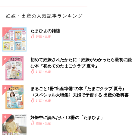
産後3ヶ月めの検査で糖尿病予備軍入り
妊娠・出産の人気記事ランキング
出産後は、長かった食事制限からも解放され、久しぶりに甘いも
のを食べて幸せを感じました。翌日まで血糖値測定を行いました
たまひよの雑誌
が、とくに問題はなく測定も終了。ほかの方と同じ生活に戻りま
妊娠・出産
した。ただ妊娠糖尿病は、そのあと糖尿病に移行する確率が高い
とのこと。出産3ヶ月後にふたたび糖負荷検査を受けると糖尿病
予備軍入りとの診断でした。インターネットなどで、出産後は症
状が改善することが多いという記事を読んでいたので、予想外の
初めて妊娠されたかたに！妊娠がわかったら最初に読
結果にショックを受けました。先生の説明では、体型がやせ型の
む本『初めてのたまごクラブ 夏号』
場合は出産後に数値が改善しない場合も多いとのことでした。同
妊娠・出産
じころ、父の糖尿病も発覚しました。
いくら食べても太らなかったので、ダイエット経験はないし、カ
まるごと1冊“出産準備”の本『たまごクラブ 夏号』
ロリーを気にしたこともありませんでした。そのため、甘いもの
〈スペシャル大特集〉夫婦で予習する 出産の教科書
は好きなだけ食べていて栄養バランスは壊滅的でした。妊娠糖尿
妊娠・出産
病は生活習慣と遺伝が主な原因と言われました。出産後、妊娠糖
尿病ではなくなったものの体質に不安はぬぐえません。治療は苦
妊娠中に読みたい！3冊の「たまひよ」
しいことも多かったのですが、食の知識をつけられたことや自分
妊娠・出産
自身と向き合う機会が持てたことは大きな財産となっています。