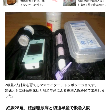
無痛分娩を選択。痛
一覧
切迫早産で緊急入院！
くないから余裕をも
妊娠9ヶ月で産まれた娘
って出産を楽しめ
は低出生体重児でNICU
た！
へ
2歳差2人姉妹を育てるママライター、トッポジージョです。
姉妹ともに
妊娠糖尿病
と切迫早産による長期入院を経て出産しま
した。
妊娠28週、妊娠糖尿病と切迫早産で緊急入院