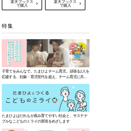
楽天ブックス
楽天ブックス
で購入
で購入
特集
子育てをみんなで。たまひよチーム育児。頑張る2人を
応援する、妊娠・育児世代を超え、チーム育児に共感
する社会を目指していきます。
たまひよはだれもが産み育てやすい社会と、サステナ
ブルなこどものミライの実現をめざします