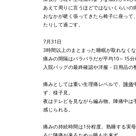
あえて周りに言うほどではないくらいの
おなかが硬く張ってきたら椅子に座って
たりして過ごす。
7月31日
3時間以上のまとまった睡眠が取れなく
痛みの間隔はバラバラだが平均10～15分
入院バッグの最終確認や洋服・日用品の
痛みとしては重い生理痛レベルで、
陣痛
ず、様子見。
夜はテレビを見ながら編み物。陣痛中は
感じられる。
痛みの持続時間は1分程度。熟睡する実
ろに陣痛が来るため一睡も出来ず。