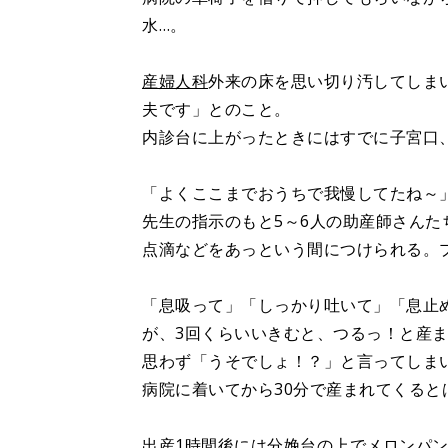
水…。
産婦人科
外来の床を思い切り汚してしま
夫です」とのこと。
内診台に上がったときにはすでに子宮口
「よくここまでおうちで我慢してたね～
先生の指示のもと5～6人の助産師さん
点滴などをあっという間につけられる。プ
「息吸って」「しっかり吐いて」「息止
が、3回くらいいきむと、つるっ！と産
思わず「うそでしょ！？」と言ってしまい
病院に着いてから30分で産まれてくる
出産1時間後には分娩台の上でメロンパ