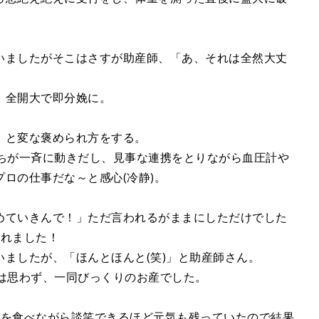
いましたがそこはさすが助産師、「あ、それは全然大丈
、全開大で即分娩に。
」と変な褒められ方をする。
たちが一斉に動きだし、見事な連携をとりながら血圧計や
ロの仕事だな～と感心(冷静)。
めていきんで！」ただ言われるがままにしただけでした
まれました！
ましたが、「ほんとほんと(笑)」と助産師さん。
とは思わず、一同びっくりのお産でした。
ンを食べながら談笑できるほど元気も残っていたので結果