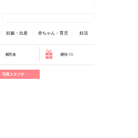
妊娠・出産
赤ちゃん・育児
妊活
離乳食
優待パス
写真スタジオ