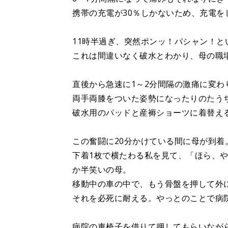
携帯の充電が30％しかないため、充電を
11時半過ぎ、突然ポンッ！パシャン！
これは間違いなく破水とわかり、母の職
直後から急速に1～2分間隔の激痛に変わ
両手両膝をついた姿勢になったりのたう
破水用のパッドと産褥ショーツに着替え
この奮闘に20分かけている間に母が到着
下着1枚で横たわる私を見て、「ほら、
か半笑いの母。
移動中の車の中で、もう骨盤を押して外
それを必死に耐える。やっとのことで病
病院の車椅子を借りて押してもらいなが