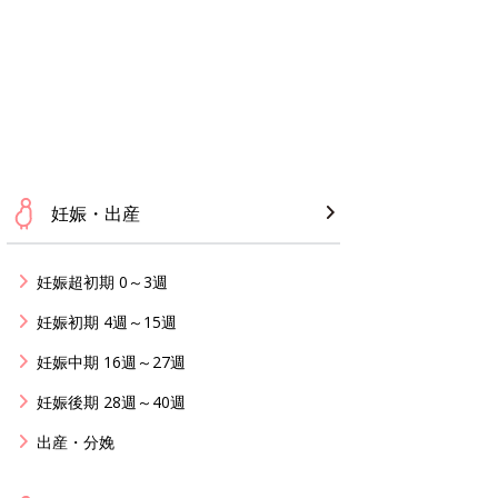
妊娠・出産
妊娠超初期 0～3週
妊娠初期 4週～15週
妊娠中期 16週～27週
妊娠後期 28週～40週
出産・分娩