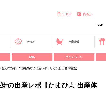
SHOP
内祝い
TOP
き
名づけ
出産準備
SNS
キャンペーン
ある意味恐怖！？超絶怒涛の出産レポ【たまひよ 出産体験談】
涛の出産レポ【たまひよ 出産体