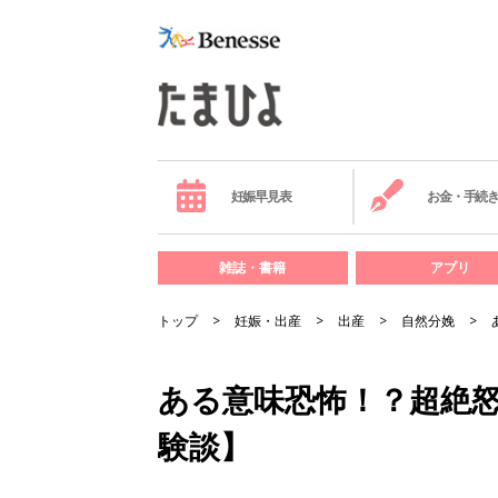
妊娠早見表
お金・手続
雑誌・書籍
アプリ
トップ
妊娠・出産
出産
自然分娩
ある意味恐怖！？超絶怒
験談】