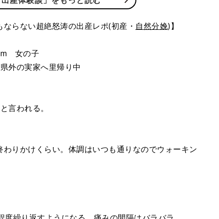
「出産体験談」をもっと読む
もならない超絶怒涛の出産レポ(初産・
自然分娩
)】
7cm 女の子
め県外の実家へ里帰り中
、と言われる。
終わりかけくらい。体調はいつも通りなのでウォーキン
秒程度繰り返すようになる。痛みの間隔はバラバラ。