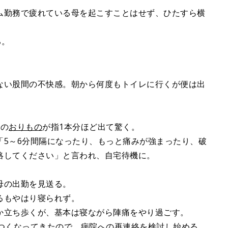
ム勤務で疲れている母を起こすことはせず、ひたすら横
る。
ない股間の不快感。朝から何度もトイレに行くが便は出
状の
おりもの
が指1本分ほど出て驚く。
「5～6分間隔になったり、もっと痛みが強まったり、破
絡してください」と言われ、自宅待機に。
母の出勤を見送る。
るもやはり寝られず。
か立ち歩くが、基本は寝ながら陣痛をやり過ごす。
きつくなってきたので、病院への再連絡を検討し始める。