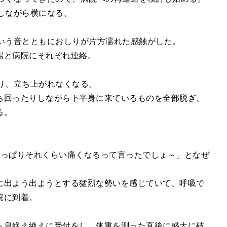
しながら横になる。
という音とともにおしりが片方濡れた感触がした。
場と病院にそれぞれ連絡。
り、立ち上がれなくなる。
ち回ったりしながら下半身に来ているものを全部脱ぎ、
る。
。
やっぱりそれくらい痛くなるって言ったでしょ～」となぜ
に出よう出ようとする猛烈な勢いを感じていて、呼吸で
院に到着。
ら息絶え絶えに受付をし、体重を測った直後に盛大に破