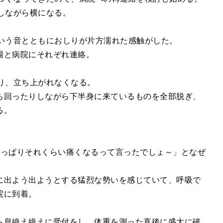
しながら横になる。
という音とともにおしりが片方濡れた感触がした。
場と病院にそれぞれ連絡。
り、立ち上がれなくなる。
ち回ったりしながら下半身に来ているものを全部脱ぎ、
る。
。
やっぱりそれくらい痛くなるって言ったでしょ～」となぜ
に出よう出ようとする猛烈な勢いを感じていて、呼吸で
院に到着。
ら息絶え絶えに受付をし、体重を測った直後に盛大に破