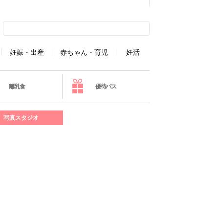
妊娠・出産
赤ちゃん・育児
妊活
離乳食
優待パス
写真スタジオ