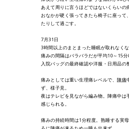
あえて周りに言うほどではないくらいの
おなかが硬く張ってきたら椅子に座って
たりして過ごす。
7月31日
3時間以上のまとまった睡眠が取れなく
痛みの間隔はバラバラだが平均10～15分
入院バッグの最終確認や洋服・日用品の
痛みとしては重い生理痛レベルで、
陣痛
ず、様子見。
夜はテレビを見ながら編み物。陣痛中は
感じられる。
痛みの持続時間は1分程度。熟睡する実
ろに陣痛が来るため一睡も出来ず。