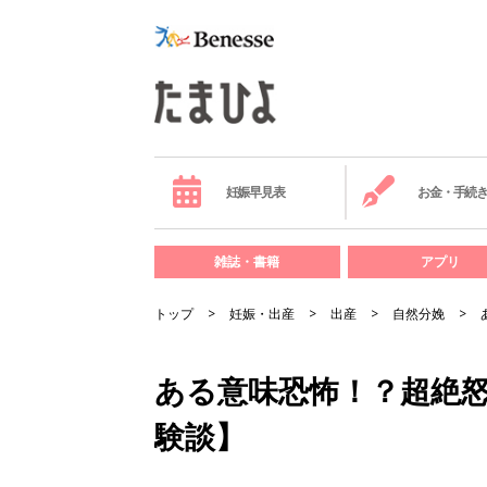
妊娠早見表
お金・手続
雑誌・書籍
アプリ
トップ
妊娠・出産
出産
自然分娩
ある意味恐怖！？超絶怒
験談】