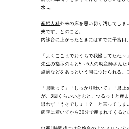
水…。
産婦人科
外来の床を思い切り汚してしま
夫です」とのこと。
内診台に上がったときにはすでに子宮口
「よくここまでおうちで我慢してたね～
先生の指示のもと5～6人の助産師さん
点滴などをあっという間につけられる。プ
「息吸って」「しっかり吐いて」「息止
が、3回くらいいきむと、つるっ！と産
思わず「うそでしょ！？」と言ってしまい
病院に着いてから30分で産まれてくる
出産1時間後には分娩台の上でメロンパ