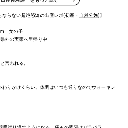
「出産体験談」をもっと読む
もならない超絶怒涛の出産レポ(初産・
自然分娩
)】
7cm 女の子
め県外の実家へ里帰り中
、と言われる。
終わりかけくらい。体調はいつも通りなのでウォーキン
秒程度繰り返すようになる。痛みの間隔はバラバラ。