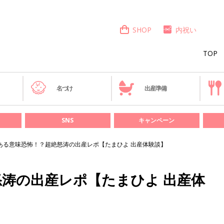
SHOP
内祝い
TOP
き
名づけ
出産準備
SNS
キャンペーン
ある意味恐怖！？超絶怒涛の出産レポ【たまひよ 出産体験談】
涛の出産レポ【たまひよ 出産体