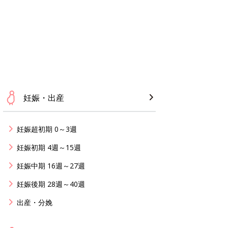
妊娠・出産
妊娠超初期 0～3週
妊娠初期 4週～15週
妊娠中期 16週～27週
妊娠後期 28週～40週
出産・分娩