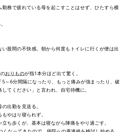
ム勤務で疲れている母を起こすことはせず、ひたすら横
る。
ない股間の不快感。朝から何度もトイレに行くが便は出
状の
おりもの
が指1本分ほど出て驚く。
「5～6分間隔になったり、もっと痛みが強まったり、破
絡してください」と言われ、自宅待機に。
母の出勤を見送る。
るもやはり寝られず。
か立ち歩くが、基本は寝ながら陣痛をやり過ごす。
きつくなってきたので、病院への再連絡を検討し始める。