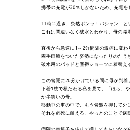
携帯の充電が30％しかないため、充電を
11時半過ぎ、突然ポンッ！パシャン！
これは間違いなく破水とわかり、母の職
直後から急速に1～2分間隔の激痛に変わ
両手両膝をついた姿勢になったりのたう
破水用のパッドと産褥ショーツに着替え
この奮闘に20分かけている間に母が到着
下着1枚で横たわる私を見て、「ほら、
か半笑いの母。
移動中の車の中で、もう骨盤を押して外
それを必死に耐える。やっとのことで病
病院の車椅子を借りて押してもらいなが