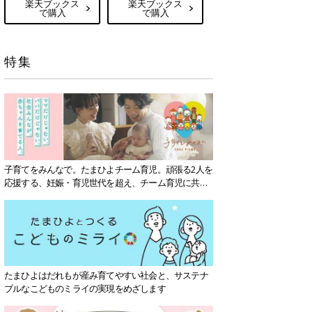
楽天ブックス
楽天ブックス
で購入
で購入
特集
子育てをみんなで。たまひよチーム育児。頑張る2人を
応援する、妊娠・育児世代を超え、チーム育児に共感
する社会を目指していきます。
たまひよはだれもが産み育てやすい社会と、サステナ
ブルなこどものミライの実現をめざします