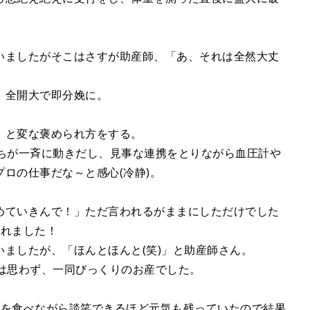
いましたがそこはさすが助産師、「あ、それは全然大丈
、全開大で即分娩に。
」と変な褒められ方をする。
たちが一斉に動きだし、見事な連携をとりながら血圧計や
ロの仕事だな～と感心(冷静)。
めていきんで！」ただ言われるがままにしただけでした
まれました！
ましたが、「ほんとほんと(笑)」と助産師さん。
とは思わず、一同びっくりのお産でした。
ンを食べながら談笑できるほど元気も残っていたので結果