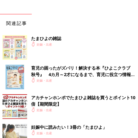
分」と言うと、「まだだと思うから、来てもいいけど耐えれそう
ならもう少し家でいいよ」と言われる
1時間ほど耐えることを決意
関連記事
8:35
激痛に変わってくる
たまひよの雑誌
妊娠・出産
8:45
少し間隔が空いたが、とにかく痛みが強くなり、横向きでは耐え
れず
育児の困ったがズバリ！解決する本『ひよこクラブ
正座の格好から上体を床につけるように伏せて、腰を夫に押して
秋号』 4カ月～2才になるまで、育児に役立つ情報が
もらう
いっぱい！
妊娠・出産
8:51
うーっと声が出る痛み
アカチャンホンポでたまひよ雑誌を買うとポイント10
とにかく腰が痛い
倍【期間限定】
妊娠・出産
9時をすぎて再度病院に電話し、向かうことに
駐車場で痛みのあまり気持ちが悪くなり嘔吐
妊娠中に読みたい！3冊の「たまひよ」
妊娠・出産
9:45頃