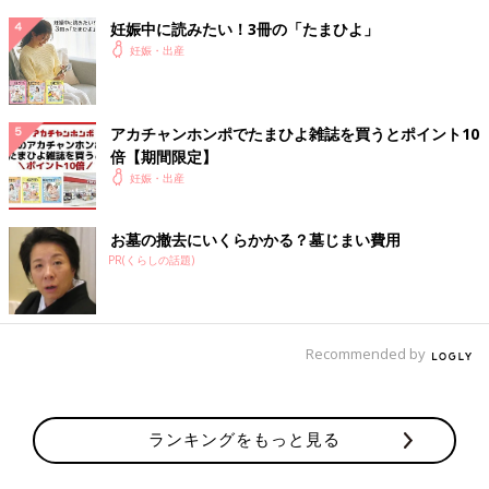
7:32
妊娠中に読みたい！3冊の「たまひよ」
4分間隔で痛むことにびびりながら、いったん食べる手を止めて
妊娠・出産
耐える
7:37
トーストを食べ切り、さすがに前駆陣痛じゃなさそうと思い、夫
アカチャンホンポでたまひよ雑誌を買うとポイント10
に「今日は休んで！8時に病院に電話する！」とお願い＆宣言
倍【期間限定】
妊娠・出産
7:41
3分とかになってて焦る
お墓の撤去にいくらかかる？墓じまい費用
陣痛バッグに充電器やメガネケースなど、当日に入れないといけ
PR(くらしの話題)
ないものを入れる
7:47
夫にコンビニでおにぎりとパンを買いに行ってもらう
Recommended by
夫が出たあと、すぐに痛みで吐き気→トイレに駆け込むが唾液だ
け
ここからずっと5分間隔を切る
ランキングをもっと見る
8時すぎて病院に電話→痛みの持続時間を聞かれ、「30秒〜1