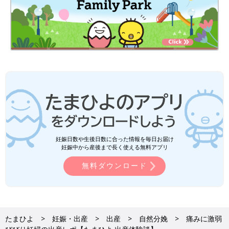
たまひよのアプリ「まいにちのたまひよ」は、【たまひよアプ
リ】でストア検索してもDLできます！
●この記事は個人の体験記です。
●記事の内容は2025年8月の情報で、現在と異なる場合がありま
す。
たまひよの「出産体験談」をもっと読みたい人はこちら
妊娠日数や生後日数に合った情報を毎日お届け
妊娠中から産後まで長く使える無料アプリ
無料ダウンロード
たまひよ
妊娠・出産
出産
自然分娩
痛みに激弱