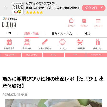
×
内祝い
SHOP
メニュー
TOP
妊娠・出産
赤ちゃん・育児
妊活
妊娠早見表
産院検索
お金・手続き
名づけ
出産準備
優待パス
たまごクラブ
ひよこクラブ
アプリ
SNS
キャンペーン
痛みに激弱びびり妊婦の出産レポ【たまひよ 出
産体験談】
2026/05/13
更新