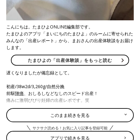
こんにちは。たまひよONLINE編集部です。
たまひよのアプリ「まいにちのたまひよ」のルームに寄せられた
みんなの「出産レポート」から、まおさんの出産体験談をお届け
します。
たまひよの「出産体験談」をもっと読む
遅くなりましたが備忘録として。
初産/38w2d/3,260g/自然分娩
前駆
陣痛
、おしるしなどなしのスピード出産！
痛みに激弱びびり妊婦の出産レポです。笑
5/26
このまま続きを見る
38w0dで健診→内診されるが痛すぎて、「まだ全然だね！」と言
われる
サクサク読める！お気に入り記事を登録可能
アプリで続きを見る