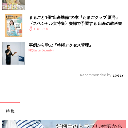
病院到着後、初の内診
2センチくらいを覚悟していたら、まさかの6センチで「頑張った
ねえ」と言われる
まるごと1冊“出産準備”の本『たまごクラブ 夏号』
〈スペシャル大特集〉夫婦で予習する 出産の教科書
妊娠・出産
10:30
いきみたい感じが強まり、おしりの下にテニスボールを置いてベ
ッドに座り、ベッドテーブルに突っ伏して耐える
事例から学ぶ『特権アクセス管理』
PR(KeeperSecurity)
11時頃
2回目の内診で8センチ
そこから痛みが来るたびに「うーっ」とうなる
腰が割れるように痛み、全力で夫に押してもらわないと耐えられ
Recommended by
ない
11:40頃
3回目の内診でほぼ全開とのこと
破水をしないので、人工破水させると言われるが、「卵膜が硬す
特集
ぎるね！」と言われ、とりあえず分娩台に行こうとなる
12時頃