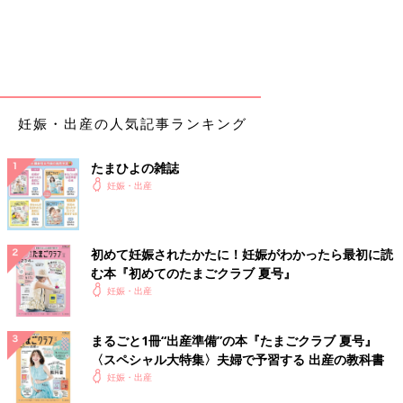
ここから8分間隔くらいで痛み始める
6:54
陣痛カウンターつけ始める
7:03
妊娠・出産の人気記事ランキング
痛むのでカウンターをおすと、初回から8分間隔のため、「病院
に連絡しよう！」と出る
たまひよの雑誌
妊娠・出産
7:12
また痛む
9分間隔
横で寝ていた夫を起こす
初めて妊娠されたかたに！妊娠がわかったら最初に読
む本『初めてのたまごクラブ 夏号』
なぜか洗面所の排水溝掃除をする
妊娠・出産
7:27
間に１回痛みがあったが、トースト焼いててカウンターを押せ
まるごと1冊“出産準備”の本『たまごクラブ 夏号』
ず、記録上、間が空く
〈スペシャル大特集〉夫婦で予習する 出産の教科書
痛みが収まったタイミングで食パンを1枚食べる
妊娠・出産