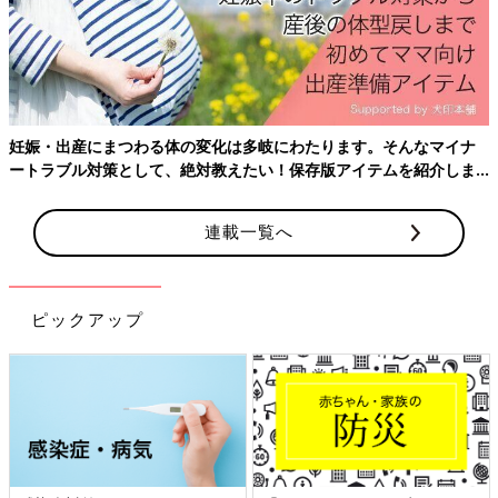
分娩台に上がる
人工破水させる(硬すぎたらしく3回目でようやく)
いきんでいいと言われるが、なかなかいきめず
13:15
1分置きくらいの痛みに耐え続けていたが、赤ちゃんの頭が骨盤
妊娠・出産にまつわる体の変化は多岐にわたります。そんなマイナ
にハマっていると言われる
ートラブル対策として、絶対教えたい！保存版アイテムを紹介しま
2時間その状態だとお産が長引いているということになり、吸引
す。
になる可能性を告げられる
連載一覧へ
13:30
先生から陣痛促進剤を提案される
痛みが強くなるかもと言われ、「これ以上！？」と言うが助産師
ピックアップ
さんに、「何時間もそのままよりいいやろ！」と言われ促進剤開
始
このころからいきむと足をつりかけるようになり、その痛みにも
耐える
このころ、
会陰切開
をされる
麻酔がきいていて痛みゼロ