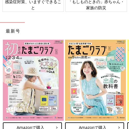
感染症対策、いますぐできるこ
「もしものときの」赤ちゃん・
14:30
と
家族の防災
1時間経ったことに気づき、このままだと吸引＝傷が広がるかも
と思い始め、全力でいきむ
体力がなくなり、痛み始めるたびにもう無理と思いながら全力を
最新号
こめる
14:45頃
頭が抜け、挟まる感覚がある
14:54
出産
このあと、処置中にすぐ後陣痛が始まり痛みに耐える
分娩台に上がってからは3時間弱かかり、結構苦しみましたが…
結果としては8時間半ほどのスピード出産でした！
ちなみに分娩台行ってから促進剤の提案されるまでの一時間半、
私の感覚ではわずか15分程でした笑
最初の痛みから全開大まで6時間だったので、痛みがどんどん強
まっていってずっとパニックみたいな感じでした。
Amazonで購入
Amazonで購入