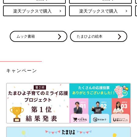
助産師さんにはやる気満々だねぇと言われた息子です。笑
楽天ブックスで購入
楽天ブックスで購入
痛みに激弱なので、会陰切開とか激怖だったんですが、麻酔のち
くっとした感覚だけあって、切られるときも縫われるときも痛み
ゼロでした！！
ムック書籍
たまひよの絵本
ちなみに入院中から退院して3週間くらい、トイレのときにはお
しりセレブウェットの医薬部外品を使ってました。
最初は病院で清浄綿を渡され使ってましたが、なくなったあとは
おしりセレブがないと生きていけないと思ってました。
トイレにも流せるし、ドラッグストアで携帯用、箱付き、詰め替
キャンペーン
え用の3形態から選べるのも神です！
病院には携帯用2パックを買って持っていき、退院してすぐ箱付
きと詰め替え用をゲットしました。
今からの方はぜひ！！
どなたかの参考になれば幸いです。
いかがでしたか？ たまひよのアプリ「まいにちのたまひよ」で
は、もっとたくさんの「出産レポート」を読むことができます！
また、同じ出産予定月の人と情報交換ができる「同期ルーム」も
ありますので、ぜひ活用してみてくださいね。