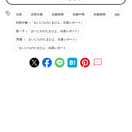
5/28
6:05
おなかが痛くて目が覚める
出産
自然分娩
妊娠初期
妊娠中期
妊娠後期
app
いったんトイレに行く
自然分娩（「まいにちのたまひよ」出産レポート）
おりもの
が多い
第一子（「まいにちのたまひよ」出産レポート）
38週（「まいにちのたまひよ」出産レポート）
6:10
布団に戻ってうとうと
「まいにちのたまひよ」出産レポート
6:21
またおなかが痛くて目が覚める
きゅーっとする、生理痛1日目くらいの痛み
前駆陣痛ってやつなのか？と疑う
6:31
うとうとしていたら痛みが強くなる
横になったまま、少しうずくまるようにしたら全然耐えられる
重めの生理痛くらい
6:35
ぐーっと痛む