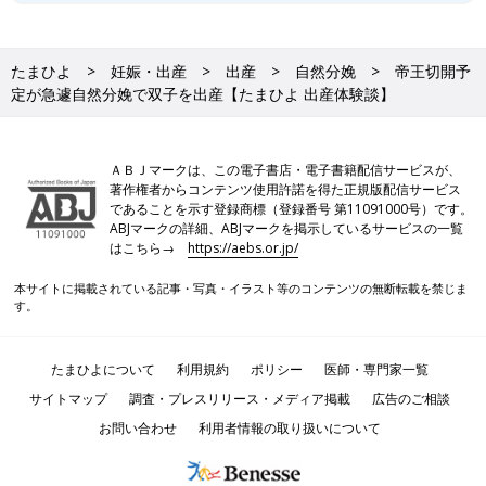
たまひよ
妊娠・出産
出産
自然分娩
帝王切開予
定が急遽自然分娩で双子を出産【たまひよ 出産体験談】
ＡＢＪマークは、この電子書店・電子書籍配信サービスが、
著作権者からコンテンツ使用許諾を得た正規版配信サービス
であることを示す登録商標（登録番号 第11091000号）です。
ABJマークの詳細、ABJマークを掲示しているサービスの一覧
はこちら→
https://aebs.or.jp/
本サイトに掲載されている記事・写真・イラスト等のコンテンツの無断転載を禁じま
す。
たまひよについて
利用規約
ポリシー
医師・専門家一覧
サイトマップ
調査・プレスリリース・メディア掲載
広告のご相談
お問い合わせ
利用者情報の取り扱いについて