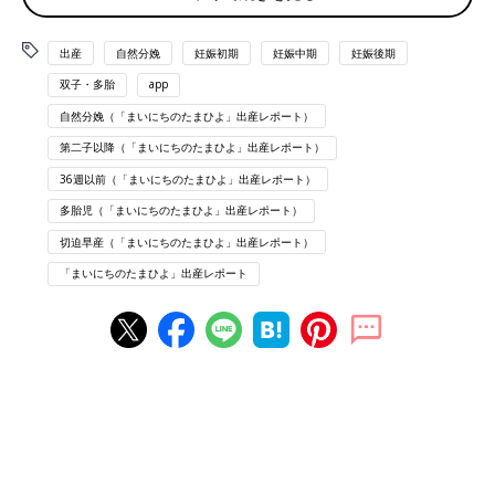
時点でも私はまだ前駆陣痛だと思ってました。
病院の救急外来で受付をし、産科に行き内診。
出産
自然分娩
妊娠初期
妊娠中期
妊娠後期
子宮口は開いていない。ただ頸管がすごく短くなっていると、そ
の場で入院確定でした。
双子・多胎
app
自然分娩（「まいにちのたまひよ」出産レポート）
陣痛室へ移動し、モニター装着。「おそらく切迫
早産
だろう」と
第二子以降（「まいにちのたまひよ」出産レポート）
先生に言われました。
36週以前（「まいにちのたまひよ」出産レポート）
モニターで確認し、張り止めの点滴を入れるかどうか判断すると
なりました。その間も３分くらいのペースでずっと痛みがありま
多胎児（「まいにちのたまひよ」出産レポート）
した。
切迫早産（「まいにちのたまひよ」出産レポート）
緊急で帝王切開になる可能性があること、手術のリスク等の説明
「まいにちのたまひよ」出産レポート
を夫と一緒に受け、入院の手続きを夫に任せ、夫はいったん帰
宅。
痛みが引かないこと、定期的に張りがあることで、張り止めの点
滴を開始。
全然張りは引かないし、痛みも変わらない。そして30分くらい経
った頃急激な吐き気で嘔吐。副作用で手は震えるし、火照ったよ
うな感覚で暑く、汗だく。張りが治まらないので点滴追加、最大
量で点滴してもらいました。