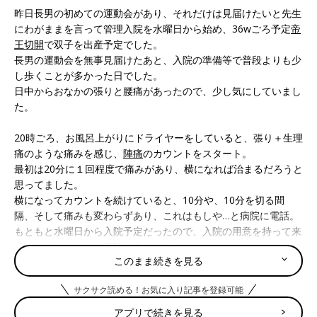
昨日長男の初めての運動会があり、それだけは見届けたいと先生
にわがままを言って管理入院を水曜日から始め、36wごろ予定
帝
王切開
で双子を出産予定でした。
長男の運動会を無事見届けたあと、入院の準備等で普段よりも少
し歩くことが多かった日でした。
日中からおなかの張りと腰痛があったので、少し気にしていまし
た。
20時ごろ、お風呂上がりにドライヤーをしていると、張り＋生理
痛のような痛みを感じ、
陣痛
のカウントをスタート。
最初は20分に１回程度で痛みがあり、横になれば治まるだろうと
思ってました。
横になってカウントを続けていると、10分や、10分を切る間
隔、そして痛みも変わらずあり、これはもしや…と病院に電話。
もともと水曜日から入院予定だったので、入院の用意を持って来
てくださいとなり、病院へ向かいました。
このまま続きを見る
しばらく会えない長男と別れ、長男はじいじ宅へ。
サクサク読める！お気に入り記事を登録可能
10時半ごろ、夫の車で病院に到着しました。
病院に着くころには5分を切るようなペースで張り＋痛み。この
アプリで続きを見る