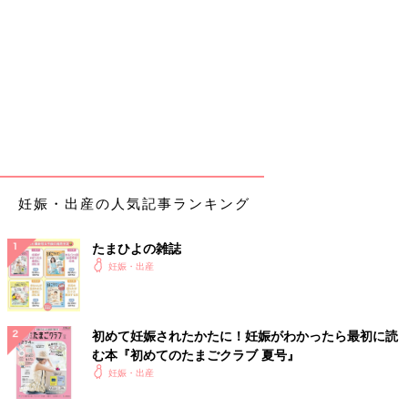
痛みが強くなってきて、身体が動いたり声が出るくらいの痛みに
なったのを助産師さんが見ていて、「あきらかに痛みが強くなっ
ているけど体感どう？」と聞かれ、切迫早産でしょ？と思ってい
た私はまだまだ痛くなるもんだと思い込み我慢していましたが、
「痛いです！」と言うと「ご家族、呼んで！」とバタバタ帝王切
開の準備へ。
そんな時にタッチの差で他の手術が入ったらしく、手術の順番待
ちをすることに…。夫が到着し、手を握って痛い時は息を吐い
妊娠・出産の人気記事ランキング
て、何とかまぎらわすを繰り返してました。点滴の種類をさらに
追加。
たまひよの雑誌
しばらくすると、身体が動いて、声も出るような痛みが少し和ら
妊娠・出産
いできました。そんな時、内診してみるとなんとほぼ全開大！手
術が終わるのを待って帝王切開ではなく、下から産む！という流
れにまた変わりました。目まぐるしく状況が変化する中で自分の
初めて妊娠されたかたに！妊娠がわかったら最初に読
心もついて行ってないような感じでした。笑
む本『初めてのたまごクラブ 夏号』
妊娠・出産
そして夫も、帝王切開で待機するつもりが、まさかの急遽立ち会
いへ。分娩室にベットのまま移動し、もうすぐそこに赤ちゃんい