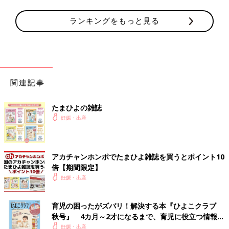
す。
ランキングをもっと見る
長いレポを読んでくださり、ありがとうございます。
私のような出産をする方はほとんどいないと思いますが、誰かの
参考になれば…。
いかがでしたか？ たまひよのアプリ「まいにちのたまひよ」で
は、もっとたくさんの「出産レポート」を読むことができます！
関連記事
また、同じ出産予定月の人と情報交換ができる「同期ルーム」も
ありますので、ぜひ活用してみてくださいね。
たまひよの雑誌
たまひよのアプリ「まいにちのたまひよ」は、【たまひよアプ
妊娠・出産
リ】でストア検索してもDLできます！
●この記事は個人の体験記です。
●記事の内容は2025年10月の情報で、現在と異なる場合がありま
アカチャンホンポでたまひよ雑誌を買うとポイント10
す。
倍【期間限定】
妊娠・出産
たまひよの「出産体験談」をもっと読みたい人はこちら
育児の困ったがズバリ！解決する本『ひよこクラブ
秋号』 4カ月～2才になるまで、育児に役立つ情報が
いっぱい！
妊娠・出産