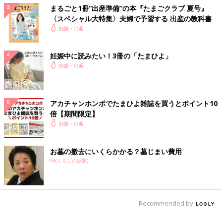
まるごと1冊“出産準備”の本『たまごクラブ 夏号』
る！と内診してもらうと破水。「おなか痛くなったらいきんでみ
〈スペシャル大特集〉夫婦で予習する 出産の教科書
て」と言われ、やってみるとググッと赤ちゃんが出てくる感覚
妊娠・出産
が!!
もうとりあえず痛いし早く出したい。それしか考えてませんでし
た。笑
妊娠中に読みたい！3冊の「たまひよ」
妊娠・出産
そして「力抜いて〜」と言われ、まず1人目が誕生。
続けて2人目も、というところでなかなかおなかが痛くなら
ず…。それでも「赤ちゃん下がってきたよ！」とまた内診しても
アカチャンホンポでたまひよ雑誌を買うとポイント10
らうと2人目も破水。「そのまま陣痛きたらいきんで」と言わ
倍【期間限定】
れ、「来た〜」と言うところで2回くらいいきむと、2人目も誕
妊娠・出産
生。
1557gのお兄ちゃんと1257gの弟、2人とも産声をしっかり聞か
お墓の撤去にいくらかかる？墓じまい費用
せてくれて小さく産まれてしまったけど、少し安心しました。
PR(くらしの話題)
胎盤を出し、子宮の戻り、出血を確認して、私のお産は終了でし
た。赤ちゃんが小さかったからか、会陰の傷もほんの少しだけ。
Recommended by
張り止めの点滴の副作用の影響か、出血量の影響か、少しフラフ
ラしますが、無事生まれてくれてよかった。その一言に尽きま