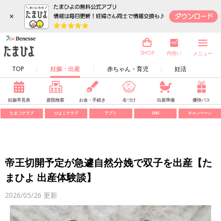
×
内祝い
SHOP
メニュー
TOP
妊娠・出産
赤ちゃん・育児
妊活
妊娠早見表
産院検索
お金・手続き
名づけ
出産準備
優待パス
たまごクラブ
ひよこクラブ
アプリ
SNS
キャンペーン
帝王切開予定が急遽自然分娩で双子を出産【た
まひよ 出産体験談】
2026/05/26
更新