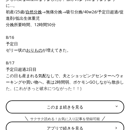
に…。
初産/25歳/
自然分娩
→無痛分娩→吸引分娩/40w2d/予定日超過/促
進剤/低出生体重児
分娩所要時間、12時間50分
8/16
予定日
ゼリー状の
おりもの
が増えてきた。
8/17
予定日超過2日目
この日も産まれる気配なしで、夫とショッピングセンターへウォ
ーキングや買い物へ。夜は2時間弱、ポケモンGOしながら散歩し
た。(これがきっと破水につながった！！)
8/18
このまま続きを見る
3:00
寝ている時に破水。あきらかに尿もれとは違う量がジャバジャバ
サクサク読める！お気に入り記事を登録可能
出る。トイレへ行くとややピンク味あり。張り、痛みが少しある
のか？程度
アプリで続きを見る