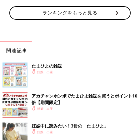
14:00ごろ
ランキングをもっと見る
麻酔を入れたが、赤ちゃんの心拍が不安定とのことで、いつでも
帝王切開
に切り替えられるように身ぐるみ剥がされ手術着に着替
えさせられ、麻酔したあとで歩けないため、両肩と背中を支えら
れ、隣の手術室兼分娩室へ運ばれる。心電図などの機械を取り付
けられ、酸素マスクを着用。
関連記事
とにかく、赤ちゃんに酸素を送るため、鼻から吸って口から吐く
を意識。
たまひよの雑誌
無痛の麻酔が効くどころか、そんなの効かず、おかまいなしに陣
妊娠・出産
痛が襲ってくる。恥骨の左側がまだずっと痛すぎる状態で、夫の
腕を握りつぶすくらいの勢いで握りながら痛みに耐える。
アカチャンホンポでたまひよ雑誌を買うとポイント10
15:00ごろ
倍【期間限定】
急に骨盤に何かが挟まる感覚と激痛を感じ、「いきみたい！！」
妊娠・出産
と申告すると、助産師さんたちが慌てて内診。赤ちゃん降りてき
て子宮口も全開大になってた。「ちょっと待って！」ってなっ
妊娠中に読みたい！3冊の「たまひよ」
て、何度かいきみ逃しをするものの、力が入って過呼吸ぎみにな
妊娠・出産
る。ここが本当に辛かった。