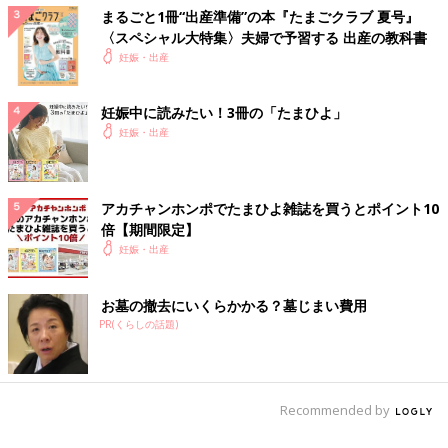
まるごと1冊“出産準備”の本『たまごクラブ 夏号』
痙攣したり、強ばったりして痛みもだけどそれが辛かった。
〈スペシャル大特集〉夫婦で予習する 出産の教科書
そして吐き気も感じるようになり、3回くらい大量に嘔吐する。
妊娠・出産
朝、おにぎりを食べたのを後悔する。
12:30ごろ
妊娠中に読みたい！3冊の「たまひよ」
こんなに辛い陣痛や症状により、体力と精神共に限界が近づいて
妊娠・出産
いて体が悲鳴を上げているとのことで、助産師さんに無痛の麻酔
を入れるか提案される。痛みが和らいだらリラックスできて、お
産の進みもよくなるかもと教えてもらう。本当は自然に産みたか
アカチャンホンポでたまひよ雑誌を買うとポイント10
ったけど、終わりの見えない痛みに耐えられない私は無痛の麻酔
倍【期間限定】
を入れることを選択。内診したらバルーンが抜けそうな4cmくら
妊娠・出産
い。まだまだ…
13:00ごろ
お墓の撤去にいくらかかる？墓じまい費用
麻酔を入れるためにLDRに移動。
PR(くらしの話題)
麻酔が効くまで陣痛にひたすら耐える。恥骨の左側あたりが異様
に痛くて、陣痛のたびに痛いと声を出さないと耐えられない。
そんな中、麻酔を入れるため体を丸めて背骨を突き出す姿勢をと
Recommended by
り、途中やってくる陣痛に耐えるのが大変だった。
バルーンが抜けるくらいの子宮口5cmまで進む。