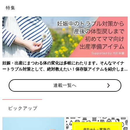
ベビーと夫が測定から戻ってきて、抱っこさせてもらった。写真
特集
撮ったりお話したり、初乳あげたり幸せだった。
以上が、壮絶だったけど私の出産の流れです。
出産を終えて…
無痛の麻酔を入れたけど、そこからの進みが早すぎて麻酔がほぼ
効いてない状態だったため、痛いのが本当に苦しかった…
産まれたら、やっと会えたね！という気持ちももちろんきたけ
ど、ようやくこの痛みが終わる…という気持ちが強かった…頑張
妊娠・出産にまつわる体の変化は多岐にわたります。そんなマイナ
ったから！
ートラブル対策として、絶対教えたい！保存版アイテムを紹介しま
赤ちゃんは少し小さいけど、本当に元気でよく飲んでよく寝る
す。
し、何よりも自分がこんなにかわいい子を産んだんだ…っていう
連載一覧へ
幸せがすごい！！
痛みを忘れるっていう気持ちもわかる。
鼻からスイカを出すって表現もあるけど、私は、特大の、ソフト
ボールくらいのウンチを、絶対出すな！我慢しろ！って言われて
ピックアップ
耐える痛み、出していいよって言われたら力強くウンチを踏ん張
る感覚に近いような気がしました。
長いレポートでしたが、見てくださってありがとうございまし