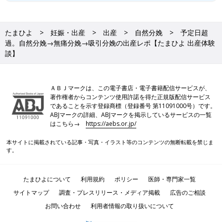
たまひよ
妊娠・出産
出産
自然分娩
予定日超
過。自然分娩→無痛分娩→吸引分娩の出産レポ【たまひよ 出産体験
談】
ＡＢＪマークは、この電子書店・電子書籍配信サービスが、
著作権者からコンテンツ使用許諾を得た正規版配信サービス
であることを示す登録商標（登録番号 第11091000号）です。
ABJマークの詳細、ABJマークを掲示しているサービスの一覧
はこちら→
https://aebs.or.jp/
本サイトに掲載されている記事・写真・イラスト等のコンテンツの無断転載を禁じま
す。
たまひよについて
利用規約
ポリシー
医師・専門家一覧
サイトマップ
調査・プレスリリース・メディア掲載
広告のご相談
お問い合わせ
利用者情報の取り扱いについて