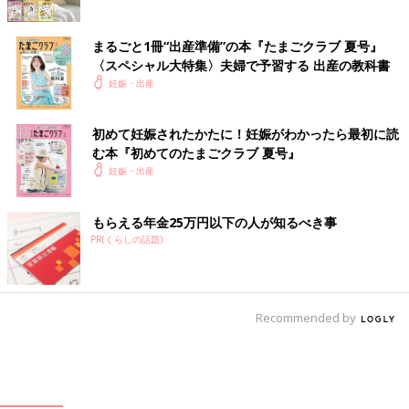
看護師さんたちが慌てて準備を始める。看護師さんたちが産声録
音したり写真撮ったりしてくれるから、待って！とみんなバタつ
まるごと1冊“出産準備”の本『たまごクラブ 夏号』
く。
〈スペシャル大特集〉夫婦で予習する 出産の教科書
妊娠・出産
いきみたくて力をいれる時、私は声出したほうがいける！って思
って叫びながらいきむ。助産師さんたちも励ましてくれる。少し
初めて妊娠されたかたに！妊娠がわかったら最初に読
降りを手助けするために吸引カップを入れられ、夢中でいきん
む本『初めてのたまごクラブ 夏号』
で、気がついたら「頭出たよ！手伸ばして！」と言われ、触った
妊娠・出産
らぷにぷに！
まだ体が挟まってるのに、ここで元気に産声が聞こえてくる。
もらえる年金25万円以下の人が知るべき事
PR(くらしの話題)
15:46
数回いきんだら本当にドゥルン！と出てきて取り上げられた。
2362gの小さめboyの誕生。
「もう力抜いていいよ」と言われて喜ぶどころか、「え、早くな
Recommended by
い！？」と脅威の速さに自分で驚く。
写真を撮られたり、夫にへその緒を切ってもらったり、胎盤を出
したり、少し切れた会陰を縫ったりする。
胎盤を見ながら説明してくれた。小さめだけどきれいで、これが
私と赤ちゃんをつないでくれていたのかと感慨深くなる。