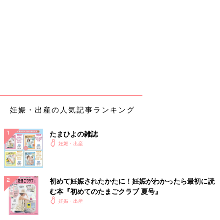
てもらって2個食べる(これが後々私を苦しめることに…)
7:00ごろ
エコーや内診してもらい、赤ちゃんがやや小さめなこと、羊水が
少なくなっていること、子宮口はまだ1cmしか開いてないこと等
いろいろ言われ、バルーンを入れる。ちょっと、うっ、と声が出
るくらい痛かった。
8:00ごろ
このころからどんどん痛みが強くなってきて呼吸するのが辛くな
妊娠・出産の人気記事ランキング
ってきてた。
夫にテニスボールで押してもらったり、腰〜背中を強めの力でさ
すってもらって耐える。
たまひよの雑誌
妊娠・出産
10:00ごろ
ここで促進剤の投与開始。
どんどん痛みが強まってきて、3~4分間隔で強い痛みがくる。バ
初めて妊娠されたかたに！妊娠がわかったら最初に読
ルーン入れたけど子宮口はまだ指1本分と言われ、痛みも強くて
む本『初めてのたまごクラブ 夏号』
絶望。
妊娠・出産
このあたりから、赤ちゃんの降りはまだまだで子宮口もまだ開い
てないのに、短い間隔でくる痛みに耐え続けるしかなく、身体が