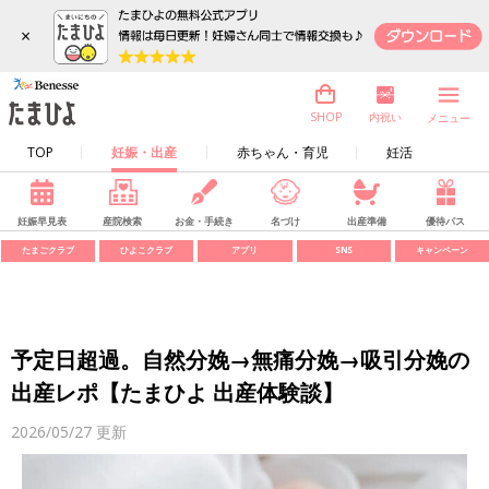
×
内祝い
SHOP
メニュー
TOP
妊娠・出産
赤ちゃん・育児
妊活
妊娠早見表
産院検索
お金・手続き
名づけ
出産準備
優待パス
たまごクラブ
ひよこクラブ
アプリ
SNS
キャンペーン
予定日超過。自然分娩→無痛分娩→吸引分娩の
出産レポ【たまひよ 出産体験談】
2026/05/27
更新