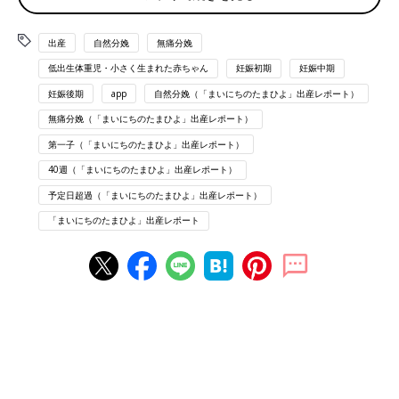
病院に電話し、落ち着いて準備
出産
自然分娩
無痛分娩
3:45
病院到着。
低出生体重児・小さく生まれた赤ちゃん
妊娠初期
妊娠中期
NSTによると1~2分間隔で
陣痛
が来ているが、痛みはまだそこま
妊娠後期
app
自然分娩（「まいにちのたまひよ」出産レポート）
で。
無痛分娩（「まいにちのたまひよ」出産レポート）
破水検査しても、くっきり色が変わらず少し時間を置いて検査し
第一子（「まいにちのたまひよ」出産レポート）
ようとなる。
陣痛があるので入院決定
40週（「まいにちのたまひよ」出産レポート）
予定日超過（「まいにちのたまひよ」出産レポート）
4:30ごろ
「まいにちのたまひよ」出産レポート
病室へ移動し、NST開始。まだスマホ触ったり夫と会話したりす
る余裕あり。
5:50ごろ
感染予防の点滴開始
6:30ごろ
あまりにもおなかがすきすぎて、8時の朝食が待てず＆無痛も視
野に入れてて絶食の可能性もあるため、夫におにぎりを買ってき