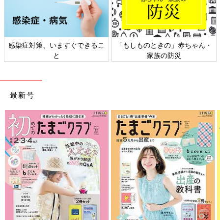
た。
これから出産を迎える皆さんが、母子ともに健康で無事に赤ちゃ
んと会えますように。
感染症対策、いますぐできるこ
「もしものときの」赤ちゃん・
いかがでしたか？ たまひよのアプリ「まいにちのたまひよ」で
と
家族の防災
は、もっとたくさんの「出産レポート」を読むことができます！
また、同じ出産予定月の人と情報交換ができる「同期ルーム」も
ありますので、ぜひ活用してみてくださいね。
最新号
たまひよのアプリ「まいにちのたまひよ」は、【たまひよアプ
リ】でストア検索してもDLできます！
●この記事は個人の体験記です。
●記事の内容は2025年8月の情報で、現在と異なる場合がありま
す。
たまひよの「出産体験談」をもっと読みたい人はこちら