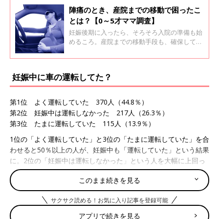
陣痛のとき、産院までの移動で困ったこ
とは？【0～5才ママ調査】
妊娠後期に入ったら、そろそろ入院の準備も始
めるころ。産院までの移動手段も、確保してお
きたいところです。口コミサイト『ウィメンズ
パーク』の先輩ママに、「陣痛時の移動」につ
いて聞いてみました。
妊娠中に車の運転してた？
第1位 よく運転していた 370人（44.8％）
第2位 妊娠中は運転しなかった 217人（26.3％）
第3位 たまに運転していた 115人（13.9％）
1位の「よく運転していた」と3位の「たまに運転していた」を合
わせると50％以上の人が、妊娠中も「運転していた」という結果
に。2位の「妊娠中は運転しなかった」という人を大幅に上回っ
ています。
このまま続きを見る
なお、4位は「車の免許を持っていない」70人（8.5％）でした。
サクサク読める！お気に入り記事を登録可能
アプリで続きを見る