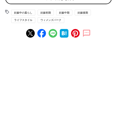
妊娠中の暮らし
妊娠初期
妊娠中期
妊娠後期
ライフスタイル
ウィメンズパーク
妊娠中の運転、いつごろまでしていた？
第1位 妊娠中に運転したことはない 281人（34.0％）
第2位 出産直前まで 267人（32.3％）
第3位
妊娠後期
（8カ月～10カ月）まで 191人（23.1％）
運転していた人に限ってみると、「出産直前まで」という答えが