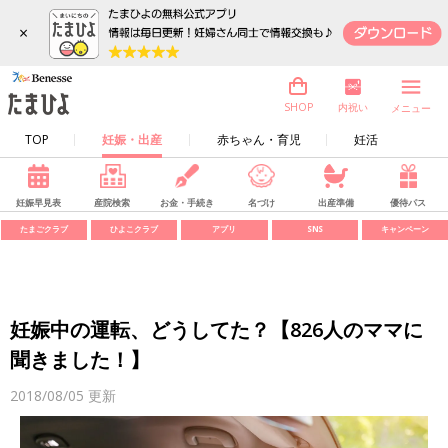
×
内祝い
SHOP
メニュー
TOP
妊娠・出産
赤ちゃん・育児
妊活
妊娠早見表
産院検索
お金・手続き
名づけ
出産準備
優待パス
たまごクラブ
ひよこクラブ
アプリ
SNS
キャンペーン
妊娠中の運転、どうしてた？【826人のママに
聞きました！】
2018/08/05
更新