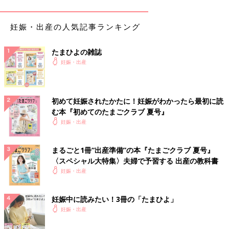
一番多く、その次は「妊娠後期（8カ月～10カ月）まで」。
妊娠・出産の人気記事ランキング
「出産当日まで。車で健診に行き、今晩産まれるかもと言われ、
その通り産まれた」
たまひよの雑誌
と、妊娠中も運転していた人たちの多くは、自分が運転しないと
妊娠・出産
健診も思ったように行けない状況だったのがわかります。
「妊娠7ヶ月で切迫
早産
になって入院したため、運転していたの
が原因ではないが、それ以降は控えました」
初めて妊娠されたかたに！妊娠がわかったら最初に読
という人もいましたが、やはりドクターストップがかかるまで
む本『初めてのたまごクラブ 夏号』
は、自分で運転せざるを得なかったということですよね。
妊娠・出産
妊娠中で運転ができないとき、誰に頼んでた？
まるごと1冊“出産準備”の本『たまごクラブ 夏号』
〈スペシャル大特集〉夫婦で予習する 出産の教科書
妊娠・出産
第1位 夫 620人（75.1％）
第2位 実父母 294人（35.6％）
第3位 公共交通機関を利用 158人（19.1％）
妊娠中に読みたい！3冊の「たまひよ」
妊娠・出産
自分が運転できないとき、やはり一番頼れるのはパートナーであ
る「夫」ですよね！