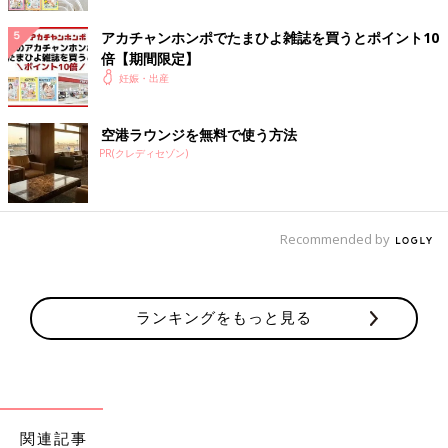
2位は「実父母」でしたが、「義父母」75人（7.5％）は何位だっ
たかというと…
アカチャンホンポでたまひよ雑誌を買うとポイント10
4位「タクシーを利用」131人（15.9％）、5位「その他」73人
倍【期間限定】
（8.8％）についでの6位。義父母に比べると、実父母のほうがか
妊娠・出産
なり頼みやすいということですよね……。
通勤や上の子の送迎などでいちいち誰かに運転を頼むのが難しか
空港ラウンジを無料で使う方法
ったり、地域によっては車がないと普段の生活が不便な場合もあ
PR(クレディセゾン)
ります。出産直前まで自分で運転していた人が多いのも納得でき
ます。しかし、妊娠中は注意力が落ちていて思わぬ事故につなが
る場合もあるので、どうしても運転するときは十分に気をつけま
Recommended by
しょう。また、臨月に入ったら、いつ
陣痛
が始まるかわからない
ので運転は控えて、家族に運転してもらうか、タクシー利用を。
（文・古川はる香）
ランキングをもっと見る
「もう少し気づかって」妊婦さんの本音
さく裂！ 無神経夫の対処法
妊娠中は、日に日に変化する体形や体調に戸惑
いつつも、できるだけ毎日心穏やかに過ごした
いですよね。気づかい上手な男性や、家事に協
力的な友だちの夫を見ると、つい「いいな～」
関連記事