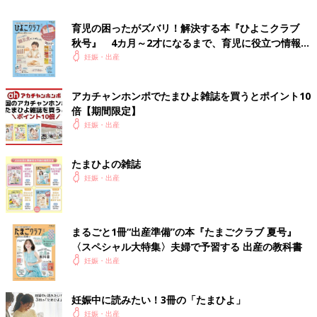
とうらやましい目で見てしまうことも...。ママ
たちの本音と、対処法をご紹介しましょう。
育児の困ったがズバリ！解決する本『ひよこクラブ
秋号』 4カ月～2才になるまで、育児に役立つ情報が
いっぱい！
妊娠・出産
アカチャンホンポでたまひよ雑誌を買うとポイント10
倍【期間限定】
妊娠・出産
たまひよの雑誌
妊娠・出産
まるごと1冊“出産準備”の本『たまごクラブ 夏号』
〈スペシャル大特集〉夫婦で予習する 出産の教科書
妊娠・出産
妊娠中に読みたい！3冊の「たまひよ」
妊娠・出産