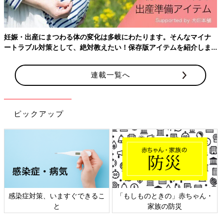
ラックスして妊娠生活を送るようにしましょう。
執筆／たまごクラブ編集部
妊娠・出産にまつわる体の変化は多岐にわたります。そんなマイナ
監修／杉本充弘先生
ートラブル対策として、絶対教えたい！保存版アイテムを紹介しま
す。
初回公開日 2017/8/18
連載一覧へ
妊娠中におススメのアプリ
アプリ「まいにちのたまひよ」
ピックアップ
感染症対策、いますぐできるこ
「もしものときの」赤ちゃん・
と
家族の防災