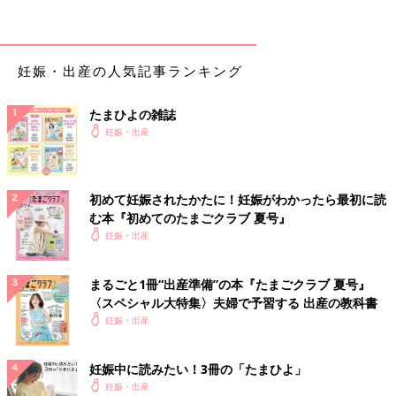
あります。また、赤ちゃんを包む卵膜の一部である絨毛膜の外側
部分に血腫（血のかたまり）ができて出血することがあります
が、これを絨毛膜下血腫といいます。絨毛膜下血腫による出血で
も、初期に出血があれば、切迫流産と診断されるでしょう。
妊娠・出産の人気記事ランキング
切迫流産の症状は？
たまひよの雑誌
妊娠・出産
切迫流産の主な症状は、以下のようなものがあります。
○出血がある
初めて妊娠されたかたに！妊娠がわかったら最初に読
○下腹部痛がある（全員ではない）
む本『初めてのたまごクラブ 夏号』
妊娠・出産
自覚症状がない場合もありますから注意しましょう。ただ、切迫
流産かどうかは、自分自身で判断できるものではありません。上
まるごと1冊“出産準備”の本『たまごクラブ 夏号』
記のような症状が強くなったら必ず受診をしましょう。医師は赤
〈スペシャル大特集〉夫婦で予習する 出産の教科書
ちゃんの心拍、子宮頸管の開き具合、感染の有無などから診断し
妊娠・出産
ます。
切迫流産の症状があったら、産院に何を伝える？
妊娠中に読みたい！3冊の「たまひよ」
妊娠・出産