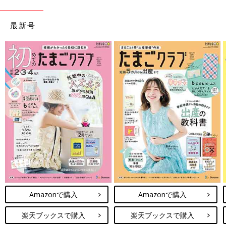
最新号
妊娠日数・生後日数に合わせて専門家のアドバイスを毎日お届
け。同じ出産月のママ同士で情報交換したり、励ましあったりで
きる「ルーム」や、写真だけでは伝わらない”できごと”を簡単に
記録できる「成長きろく」も大人気！
ダウンロード（無料）
妊娠中におススメの本
最新! 妊娠・出産新百科 (ベネッセ・ムック たまひよブック
ス たまひよ新百科シリーズ)
つわりで胃のムカムカに悩まされたり、
体重管理
に苦労したり、
妊娠生活は初めての体験の連続ですね。この本は、そんなあなた
の10ヶ月間を応援するために、各妊娠月数ごとに「今すること」
Amazonで購入
Amazonで購入
と「注意すること」を徹底解説！陣痛の乗りきり方や、産後1ヶ
月の赤ちゃんのお世話も写真＆イラストでわかりやすく紹介しま
楽天ブックスで購入
楽天ブックスで購入
す。