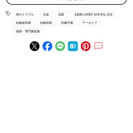
切迫流産の原因と症状
体のトラブル
出血
流産
【産婦人科医】杉本充弘 先生
妊娠初期の妊婦さんに起こりやすいトラブルの一つに、切迫流産
があります。切迫流産という文字だけを見ると、流産が差し迫っ
妊娠超初期
妊娠初期
妊娠中期
アーカイブ
ているかのように思われますが、実は流産と切迫流産とは、体の
医師・専門家監修
中で起きている問題が異なります。
切迫流産とは、あくまでも流産と同じような症状が出ているもの
の、妊娠が継続している状態です。妊娠22週未満に出血や腹痛と
いう症状がみられれば、切迫流産と呼ばれます。
胎児
の心拍が確
認できる場合はもちろん、妊娠の早い時期で胎嚢（赤ちゃんが入
っている袋）は確認できても、まだ胎児心拍が確認できないとき
に出血や腹痛があった場合でも、切迫流産と診断されます。この
ように、切迫流産では、流産の兆候はあっても、おなかの赤ちゃ
んは順調に成長していることも多く、正常な妊娠に戻る可能性も
高いのです。
切迫流産の原因は？
原因はさまざまあります。受精卵が着床する位置や過程で出血が
起きるほか、子宮筋腫や習慣流産、膣炎などが原因になることも