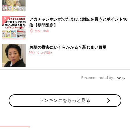
出血やおなかの痛みなどの症状があったら、まずは産院に連絡し
て症状を伝え、指示をあおぎましょう。産院に連絡するときに
は、必要な情報を伝えることが大切です。慌ててしまうこともあ
アカチャンホンポでたまひよ雑誌を買うとポイント10
るかもしれませんが、落ち着いて、正確に状況を伝えましょう。
倍【期間限定】
妊娠・出産
○妊娠の週数
○子宮の中に胎嚢が確認されているか
お墓の撤去にいくらかかる？墓じまい費用
○胎児の心拍が確認されているか
PR(くらしの話題)
○出血の量や、何かかたまりが出てきたか
○腹痛の強さはどうか
○症状の経過はどうか（どんどん強くなっている、強い痛みが治
まってきた、など）
Recommended by
【医師監修】「切迫流産」「切迫早産」
で自宅安静といわれたときの過ごし方
は？
ランキングをもっと見る
妊娠中、「切迫流産」「切迫早産」で自宅安静
を指示されることは、それほどめずらしいこと
ではありません。流産や早産のリスクをできる
だけ減らすために、安静中の過ごし方を知って
おきましょう。
切迫流産と診断されたらどうするの？