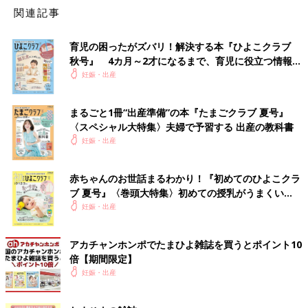
関連記事
家事や仕事は休み、自宅安静に
育児の困ったがズバリ！解決する本『ひよこクラブ
秋号』 4カ月～2才になるまで、育児に役立つ情報が
切迫流産と診断されたら、自分でできることはとくになく、安静
いっぱい！
妊娠・出産
を保つしか治療法がありません。体だけではなく、心の負担を軽
くして、できるだけリラックスして過ごすことも大切です。家事
はパパやほかの家族に手伝ってもらいましょう。仕事を持ってい
まるごと1冊“出産準備”の本『たまごクラブ 夏号』
る人は、医師から安静解除が出るまで、医師の指示に従い休ませ
〈スペシャル大特集〉夫婦で予習する 出産の教科書
てもらうのが基本。出血しやすい状態だったり自宅安静が難しか
妊娠・出産
ったりする場合は、入院になることもあります。
赤ちゃんのお世話まるわかり！『初めてのひよこクラ
自宅安静の目安は？
ブ 夏号』〈巻頭大特集〉初めての授乳がうまくい
く！ おっぱい・ミルクの基本と夏のトラブル 解決テ
妊娠・出産
自宅安静と言われたら、「簡単な家事や食事、トイレ以外は横に
ク
なって休む」のが基本の過ごし方。入浴も控え、短時間のシャワ
アカチャンホンポでたまひよ雑誌を買うとポイント10
ー程度にしましょう。ただ、その人の状態により、必要な安静度
倍【期間限定】
はさまざまです。自宅安静を指示されたら、気になることは遠慮
妊娠・出産
せず、医師に確認しておきましょう。