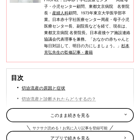
子・小児センター顧問、東都文京病院 名誉院
長・
産婦人科
顧問。1973年東京大学医学部卒
業。日本赤十字社医療センター周産・母子小児
医療センター長、副院長などを経て、現在は、
東都文京病院 名誉院長。日本産後ケア施設連絡
協議会代表理事を兼務。「おなかの赤ちゃんと
毎日対話して、明日の力にしましょう。」
杉本
充弘先生の監修記事・書籍
目次
切迫流産の原因と症状
切迫流産と診断されたらどうするの？
「切迫流産」こんなときはどうする？
このまま続きを見る
サクサク読める！お気に入り記事を登録可能
アプリで続きを見る