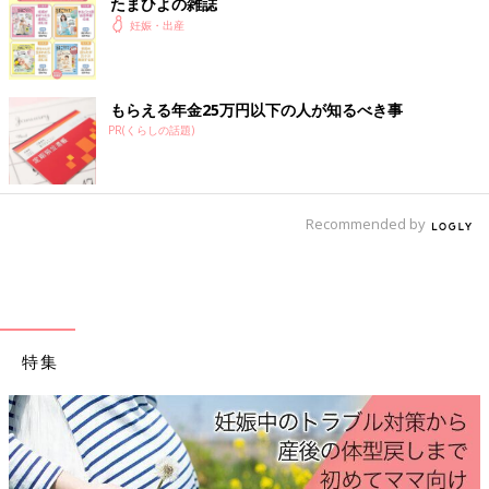
たまひよの雑誌
「切迫流産」こんなときはどうする？
妊娠・出産
切迫流産の可能性が高い出血ってどんなもの？
もらえる年金25万円以下の人が知るべき事
切迫流産の場合、多くは少量の出血です。色も、
おりもの
に混じ
PR(くらしの話題)
ったピンク色の出血から、茶褐色のものが多いでしょう。少量の
出血があっても多くは正常に妊娠が継続しますが、自己判断は禁
物です。少しでも出血があれば、産院に連絡してください。
Recommended by
自宅安静を指示されたとき、上の子はどうする？
自宅安静を指示されたら、その度合いにもよりますが、できれば
家族に家事や上の子の世話をお願いして、横になっているのがベ
スト。上の子が小さいなどでそれが難しい場合は、実家に帰る、
特集
入院安静をする、自治体の一時保育サービスやファミリーサポー
トを利用するなど、対策を考えましょう。
いかがでしたか。出血やおなかの痛みがあると心配になるもので
すが、切迫流産は必ずしも流産につながるとは限らず、妊娠が継
続することも多いものです。正しい知識を持ち、心配しすぎずリ