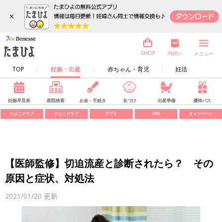
×
内祝い
SHOP
メニュー
TOP
妊娠・出産
赤ちゃん・育児
妊活
妊娠早見表
産院検索
お金・手続き
名づけ
出産準備
優待パス
たまごクラブ
ひよこクラブ
アプリ
SNS
キャンペーン
【医師監修】切迫流産と診断されたら？ その
原因と症状、対処法
2021/01/20
更新