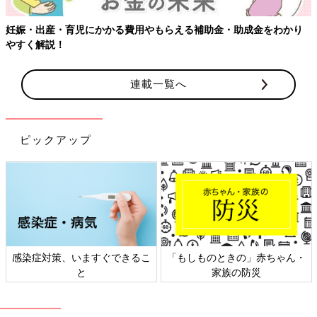
妊娠・出産・育児にかかる費用やもらえる補助金・助成金をわかり
やすく解説！
連載一覧へ
産後は忙しくて、片づけをする時間がない、というのは、先輩マ
マたちの定番的な悩み。賢い収納テクを身につけて、妊娠中に部
屋の中をすっきりキレイに整理しておけるといいですね。（撮
ピックアップ
影・米玉利朋子＜G.P.FLAG＞ 文・たまごクラブ編集部）
■PROFILE
ライフスタイリスト
小脇美里さん
アパレルプレス＆デザイナー、ファッションエディターを経てフ
リーに。2015年に第１子を出産し、産後は整理収納アドバイザ
ーとしても活躍中。
感染症対策、いますぐできるこ
「もしものときの」赤ちゃん・
と
家族の防災
■参考：『たまごクラブ』2018年８月号「産後の育児がラクにな
る“ラべリング”時短収納テク」