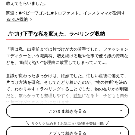
教えてもらいました。
関連：#ベビーワゴンに#トロファスト。インスタママが愛用す
るIKEA収納
片づけ下手な私を変えた、ラべリング収納
「実は私、出産前までは片づけが大の苦手でした。ファッション
エディターという職業柄、増え続ける服や仕事で使う紙の資料な
どを、”時間がない“を理由に放置してしまっていて…。
意識が変わったきっかけは、妊娠でした。忙しい産後に備えて、
片づけ方法を研究。そしてたどり着いたのが、”物の住所“を決め
て、わかりやすくラべリングすることでした。物の在りかが明確
だと、散らかっても整理しやすく、
時短
になる上、子どもも自分
で片づけができるようになります。
このまま続きを見る
産後は予想通りバタバタでしたが、片づけのシステムができてい
ると何事もスムーズ。時間のある妊娠中に準備しておくのがベス
サクサク読める！お気に入り記事を登録可能
トですよ！」（小脇さん・以下同）
アプリで続きを見る