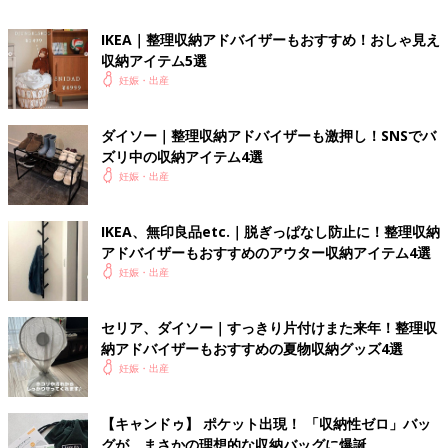
IKEA｜整理収納アドバイザーもおすすめ！おしゃ見え
収納アイテム5選
妊娠・出産
ダイソー｜整理収納アドバイザーも激押し！SNSでバ
ズリ中の収納アイテム4選
妊娠・出産
IKEA、無印良品etc.｜脱ぎっぱなし防止に！整理収納
アドバイザーもおすすめのアウター収納アイテム4選
「仕事柄、増えがちな洋服類は、カテゴリーに分けて、それぞれ
妊娠・出産
使いやすさを考えながら収納。たとえば、帽子はつぶれないよう
に重ねたり、デニムは上からひと目で柄と色がわかるように並べ
たり、靴下は色別にまとめたり、など。朝の着替えがスムーズに
セリア、ダイソー｜すっきり片付けまた来年！整理収
なるので、時短になります」
納アドバイザーもおすすめの夏物収納グッズ4選
妊娠・出産
【キャンドゥ】 ポケット出現！ 「収納性ゼロ」バッ
グが、まさかの理想的な収納バッグに爆誕