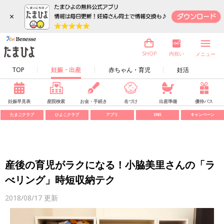
×
内祝い
SHOP
メニュー
TOP
妊娠・出産
赤ちゃん・育児
妊活
妊娠早見表
産院検索
お金・手続き
名づけ
出産準備
優待パス
たまごクラブ
ひよこクラブ
アプリ
SNS
キャンペーン
産後の育児がラクになる！小脇美里さんの「ラ
べリング」時短収納テク
2018/08/17
更新