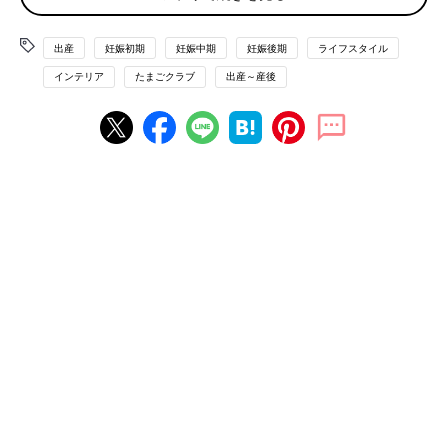
小脇さんの収納アイデア大公開！
出産
妊娠初期
妊娠中期
妊娠後期
ライフスタイル
おもちゃや服などの子どものグッズや、自分の服などに使える収
インテリア
たまごクラブ
出産～産後
納テクを教えてもらいました！すぐにマネできる簡単テクです。
子どもが自分で片づけられる 写真つきおもちゃ収納