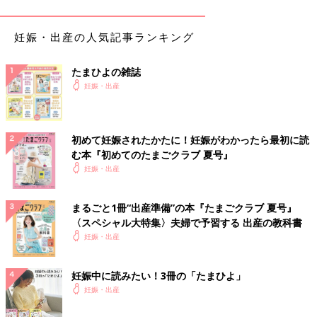
「収納BOXに写真をつければ、何をどこにしまうのかすぐわかる
から、子どもでも出し入れが簡単。散らかしても、自分で片づけ
妊娠・出産の人気記事ランキング
てくれるようになるのでラクちんです」
たまひよの雑誌
妊娠・出産
初めて妊娠されたかたに！妊娠がわかったら最初に読
む本『初めてのたまごクラブ 夏号』
妊娠・出産
まるごと1冊“出産準備”の本『たまごクラブ 夏号』
〈スペシャル大特集〉夫婦で予習する 出産の教科書
妊娠・出産
妊娠中に読みたい！3冊の「たまひよ」
収納アイテムを白で統一して、スペースを広く見せる
妊娠・出産