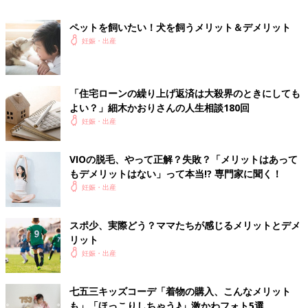
ペットを飼いたい！犬を飼うメリット＆デメリット
妊娠・出産
「住宅ローンの繰り上げ返済は大殺界のときにしても
よい？」細木かおりさんの人生相談180回
妊娠・出産
VIOの脱毛、やって正解？失敗？「メリットはあって
もデメリットはない」って本当!? 専門家に聞く！
妊娠・出産
スポ少、実際どう？ママたちが感じるメリットとデメ
リット
妊娠・出産
七五三キッズコーデ「着物の購入、こんなメリット
も」「ほっこりしちゃう♪」激かわフォト5選