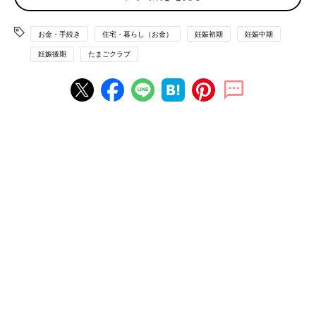
・固定資産税などのコストがかからない
お金・手続き
住宅・暮らし（お金）
妊娠初期
妊娠中期
★デメリット
妊娠後期
たまごクラブ
・家賃を払っても、自分の財産にはならない
・自由に改装や改築ができない
・定年後の家賃をどう払うかが課題になる
持ち家のメリット・デメリット
★メリット
・ローン完済後は、住居費が格段に安くなる
・自由に改装や改築ができ、満足感や安心感が得られる
・老後の住まいに困らない
・売却できれば、資産価値もある
★デメリット
・トラブルなどがあっても、転居しにくい
・多額の住宅ローンを組むと、収入減などがあった際、ローン返
済が困難になることも
・固定資産税のほか、築年数がたつと、建て替えなどのコストが