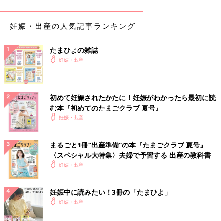
かかる
妊娠・出産の人気記事ランキング
少子高齢化＆オリンピックで先行きが不透明
たまひよの雑誌
この先の日本は、人口が減っていきます。それでもなお、新しく
妊娠・出産
マンションは建設され、一方で空き家が目立ち…。2020年のオリ
ンピック後は不動産価格が急落する、と分析する専門家も。
初めて妊娠されたかたに！妊娠がわかったら最初に読
「先行きが不透明な今、住宅購入はおすすめできません。せめて
む本『初めてのたまごクラブ 夏号』
オリンピック後まで待ち、そこで判断してみては。子どもが小さ
妊娠・出産
いうちは、あせって住宅購入に踏み切るのではなく、貯蓄に力を
注いだ方がいいと思いますよ」（岩城先生）。
まるごと1冊“出産準備”の本『たまごクラブ 夏号』
首都圏の一部エリアでは、“不動産バブル”と言われているほど、
〈スペシャル大特集〉夫婦で予習する 出産の教科書
価格が高騰している昨今。持ち家には持ち家ならではのメリット
妊娠・出産
がありますが、今、急いで買う必要はなさそう。妊娠・出産・育
児をひかえた世代なら、貯蓄をしっかりして頭金を用意し、借入
妊娠中に読みたい！3冊の「たまひよ」
金額をできるだけ少なくして住宅購入をするのが賢い選択かもし
妊娠・出産
れません。（文・たまごクラブ編集部）