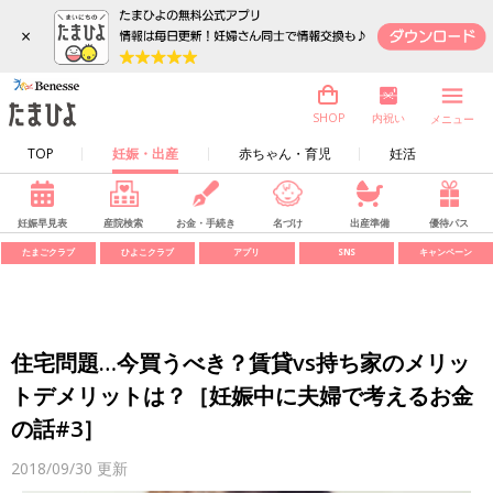
×
内祝い
SHOP
メニュー
TOP
妊娠・出産
赤ちゃん・育児
妊活
妊娠早見表
産院検索
お金・手続き
名づけ
出産準備
優待パス
たまごクラブ
ひよこクラブ
アプリ
SNS
キャンペーン
住宅問題…今買うべき？賃貸vs持ち家のメリッ
トデメリットは？［妊娠中に夫婦で考えるお金
の話#3］
2018/09/30
更新