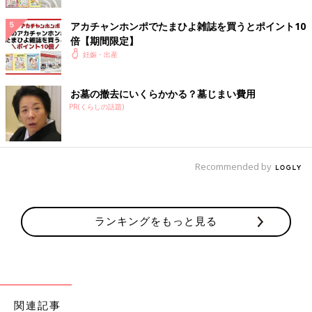
的になっていた私の思考回路を明るい光が照らし、目から鱗が落
ちたような感覚になりました。
アカチャンホンポでたまひよ雑誌を買うとポイント10
倍【期間限定】
その後、保健センターが主催する「母親学級」に出かけ、近所に
妊娠・出産
住む同じ年で産院も同じのプレママと知り合えたことは、本当に
心強かったです。
ところが間もなく、このプレママが管理入院することになり、そ
お墓の撤去にいくらかかる？墓じまい費用
PR(くらしの話題)
こへまさか自分も仲間入りすることになるなんて、全く予想して
いなかったことでした。
（つづく）
Recommended by
■
その他のママライター体験談はこちら
[チャーミー小結＊プロフィール]
ランキングをもっと見る
フリーランスで働く1児の母。子育ての無知を知り、保育士資格
の勉強や、子育て支援サポートのリーダーとして活動した経験を
持つ。今は自宅の庭で母猫や母鳥が子育てしているのを、ママ仲
間として見守っている。
※この記事は個人の体験記です。記事に掲載の画像はイメージで
関連記事
す。