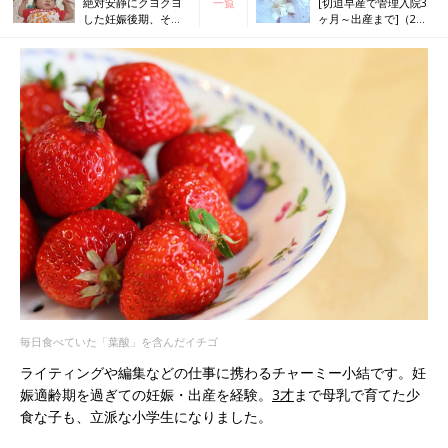
絶対安静にクヨクヨ
一覧
[切迫早産で管理入院3
した妊娠後期、それ
ヶ月～出産まで]（2）
でもソフロロジー分
健診のつもりが、その
娩法で穏やかな出産
まま管理入院編
毎日食べていた「葉酸」を含んだイチゴ
ライティングや編集などの仕事に携わるチャーミー小結です。妊
娠適齢期を過ぎての妊娠・出産を経験。
3才
まで母乳で育てた少
食な子も、立派な小学生になりました。