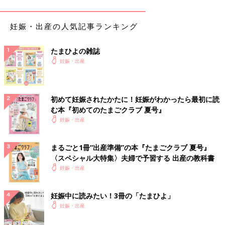
た。
妊娠・出産の人気記事ランキング
目からウロコの感動をくれた、産科医師との出会い
たまひよの雑誌
運良く、超音波と遺伝の専門医資格を持つ産科責任者の医師に診
妊娠・出産
てもらえる機会を得ました。
ここでは出生前診断を受ける前に、問診とカウンセリングが必要
です。検査の結果をどう受け止めるのか、まずきちんと夫婦で話
初めて妊娠されたかたに！妊娠がわかったら最初に読
し合ってくること、結果は夫婦揃って聞くことなどが課せられま
む本『初めてのたまごクラブ 夏号』
した。
妊娠・出産
「子どもを授かるとは？」とじっくり考えることで、親になる覚
悟を固める貴重な時間になったと思います。
まるごと1冊“出産準備”の本『たまごクラブ 夏号』
〈スペシャル大特集〉夫婦で予習する 出産の教科書
妊娠週数17週で血液採取による出生前診断検査「母体血清マーカ
妊娠・出産
ー検査」を受けました。結果は心配無いという確率でしたが、ゼ
ロでは無いため不安の拭えない顔をしていた私に、医師はデータ
に基づく資料を示しながら丁寧に細かく説明してくださりまし
妊娠中に読みたい！3冊の「たまひよ」
た。
妊娠・出産
それはまるで大学の講義を受けているかのように論理的で、感情