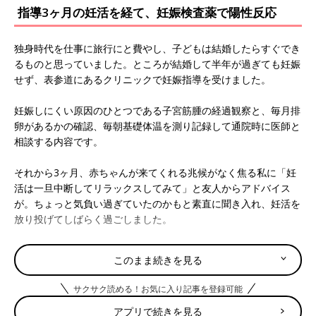
指導3ヶ月の妊活を経て、妊娠検査薬で陽性反応
独身時代を仕事に旅行にと費やし、子どもは結婚したらすぐでき
るものと思っていました。ところが結婚して半年が過ぎても妊娠
せず、表参道にあるクリニックで妊娠指導を受けました。
妊娠しにくい原因のひとつである子宮筋腫の経過観察と、毎月排
卵があるかの確認、毎朝基礎体温を測り記録して通院時に医師と
相談する内容です。
それから3ヶ月、赤ちゃんが来てくれる兆候がなく焦る私に「妊
活は一旦中断してリラックスしてみて」と友人からアドバイス
が。ちょっと気負い過ぎていたのかもと素直に聞き入れ、妊活を
放り投げてしばらく過ごしました。
ほどなくして生理予定日の到来。１日遅れ、２日遅れ、３日遅
このまま続きを見る
れ…４日目、ついに待ちきれず妊娠検査薬を試しました。妊娠検
査薬は使用する時期が早すぎると、陽性反応が出ても妊娠してい
サクサク読める！お気に入り記事を登録可能
なかったということもあるらしいのですが、そこにくっきりと赤
アプリで続きを見る
い線が現れたときは、まるで合格通知を受け取った時のような天