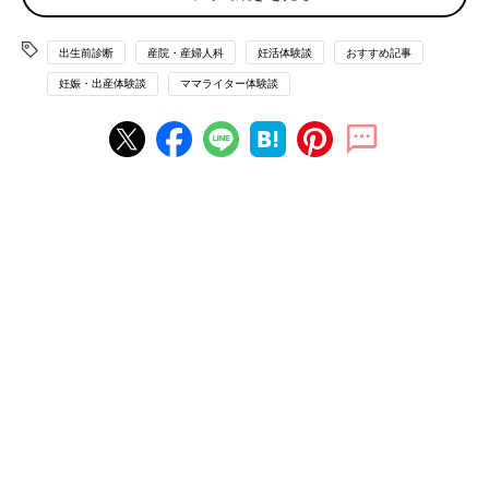
にも昇る気持ちでした。
出生前診断
産院・産婦人科
妊活体験談
おすすめ記事
早速受診しておなかのエコーで「お豆さん（胎芽）」を目視した
妊娠・出産体験談
ママライター体験談
ときは、感動して思わず涙があふれました。クリスマスのイルミ
ネーションで彩られた表参道の街並みを、スキップして帰ったの
が昨日のことのようです。
喜びも束の間、調べれば調べるほど不安が募る日々
受診していたクリニックには産科が無く、転院する必要がありま
した。結婚と同時に移り住んだ見知らぬ土地ということもあり、
主にネットや雑誌で
産院
の情報収集に明け暮れる毎日。
そんな中、目に止まったのが「
出生前診断
」の存在でした。妊娠
適齢期を過ぎての妊娠。近くに頼れる実家もなく、相談できる友
人もいなかったことから、「無事出産できるかな」「もし赤ちゃ
んに病気があったら」と、ネットや雑誌からの表面的な情報に振
り回され、すっかり不安に取り込まれてしまった私。悩みに悩ん
だ末、「この悩んでいる状態こそが、赤ちゃんにとって良くない
はず」と、遺伝外来のある産院を見つけて受診することにしまし