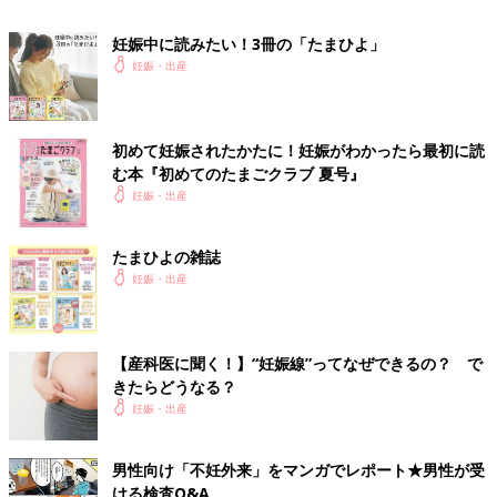
妊娠中に読みたい！3冊の「たまひよ」
前の話
次の話
絶対安静にクヨクヨ
一覧
[切迫早産で管理入院3
妊娠・出産
した妊娠後期、それ
ヶ月～出産まで]（2）
でもソフロロジー分
健診のつもりが、その
娩法で穏やかな出産
まま管理入院編
初めて妊娠されたかたに！妊娠がわかったら最初に読
む本『初めてのたまごクラブ 夏号』
妊娠・出産
たまひよの雑誌
妊娠・出産
【産科医に聞く！】“妊娠線”ってなぜできるの？ で
きたらどうなる？
妊娠・出産
男性向け「不妊外来」をマンガでレポート★男性が受
ける検査Q&A