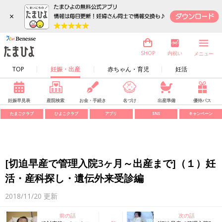
×
内祝い
SHOP
メニュー
TOP
妊娠・出産
赤ちゃん・育児
妊活
妊娠早見表
産院検索
お金・手続き
名づけ
出産準備
優待パス
たまごクラブ
ひよこクラブ
アプリ
SNS
キャンペーン
[切迫早産で管理入院3ヶ月～出産まで]（１）妊
活・産科探し・遺伝外来受診編
2018/11/20
更新
前の話
次の話