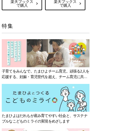
楽天ブックス
楽天ブックス
で購入
で購入
特集
子育てをみんなで。たまひよチーム育児。頑張る2人を
応援する、妊娠・育児世代を超え、チーム育児に共感
する社会を目指していきます。
たまひよはだれもが産み育てやすい社会と、サステナ
ブルなこどものミライの実現をめざします