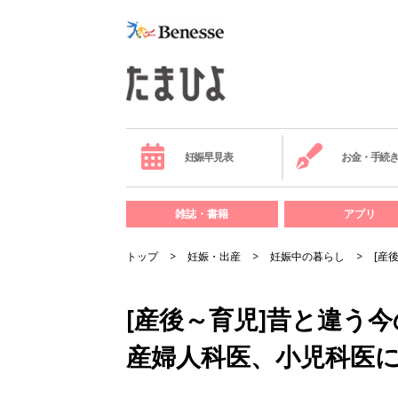
妊娠早見表
お金・手続
雑誌・書籍
アプリ
トップ
妊娠・出産
妊娠中の暮らし
[産
[産後～育児]昔と違う
産婦人科医、小児科医