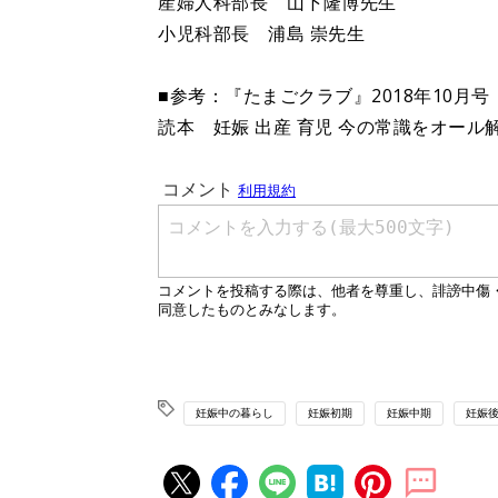
産婦人科部長 山下隆博先生
小児科部長 浦島 崇先生
■参考：『たまごクラブ』2018年10月
読本 妊娠 出産 育児 今の常識をオール
妊娠中の暮らし
妊娠初期
妊娠中期
妊娠