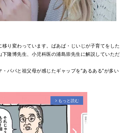
に移り変わっています。ばあば・じいじが子育てをした
山下隆博先生、小児科医の浦島崇先生に解説していただ
・パパと祖父母が感じたギャップを”あるある”が多い
もっと読む
arrow_forward_ios