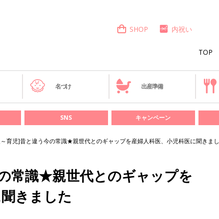
SHOP
内祝い
TOP
き
名づけ
出産準備
SNS
キャンペーン
後～育児]昔と違う今の常識★親世代とのギャップを産婦人科医、小児科医に聞きま
今の常識★親世代とのギャップを
に聞きました