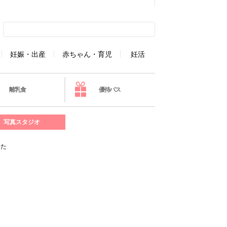
妊娠・出産
赤ちゃん・育児
妊活
離乳食
優待パス
写真スタジオ
した