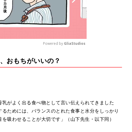
Powered by 
GliaStudios
は、おもちがいいの？
M
u
t
e
母乳がよく出る食べ物として言い伝えられてきました
するためには、バランスのとれた食事と水分をしっかり
首を吸わせることが大切です」（山下先生・以下同）