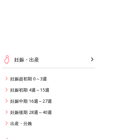
妊娠・出産
妊娠超初期 0～3週
妊娠初期 4週～15週
妊娠中期 16週～27週
妊娠後期 28週～40週
出産・分娩