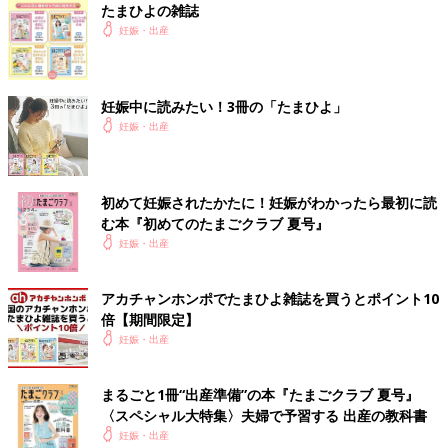
妊治療なのだと学びました。
たまひよの雑誌
妊娠・出産
■
その他のママライター体験談はこちら
[愛華 ＊ プロフィール]
フェイシャルエステティシャンを経て34歳で２人目を出産。出産
妊娠中に読みたい！3冊の「たまひよ」
を機にライターの世界へ足を踏み入れました。日々新しいことに
妊娠・出産
チャレンジしながら子育てと両立、新鮮で楽しい毎日を過ごして
います。
■関連：生理が妊娠とどう関係するか知っていますか？
初めて妊娠されたかたに！妊娠がわかったら最初に読
む本『初めてのたまごクラブ 夏号』
※この記事は個人の体験記です。記事に掲載の画像はイメージで
妊娠・出産
す。
アカチャンホンポでたまひよ雑誌を買うとポイント10
前の話
次の話
“妊娠中の妻が理解で
一覧
保育園1歳児入園で苦
倍【期間限定】
きない” それでも彼
戦！その後の学童も調
妊娠・出産
なりの配慮でサポー
べておくべきだった！
トしてくれた夫
【私の保活】
まるごと1冊“出産準備”の本『たまごクラブ 夏号』
〈スペシャル大特集〉夫婦で予習する 出産の教科書
妊娠・出産