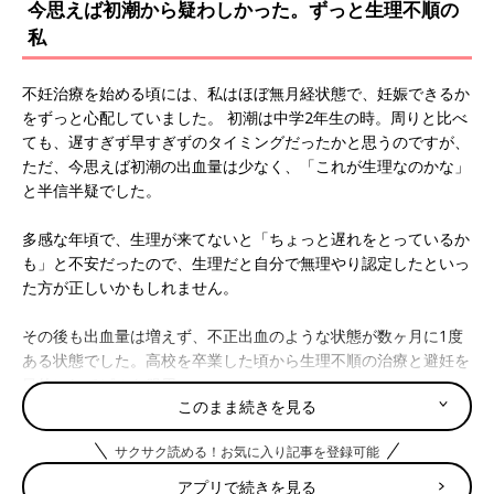
今思えば初潮から疑わしかった。ずっと生理不順の
私
不妊治療を始める頃には、私はほぼ無月経状態で、妊娠できるか
をずっと心配していました。 初潮は中学2年生の時。周りと比べ
ても、遅すぎず早すぎずのタイミングだったかと思うのですが、
ただ、今思えば初潮の出血量は少なく、「これが生理なのかな」
と半信半疑でした。
多感な年頃で、生理が来てないと「ちょっと遅れをとっているか
も」と不安だったので、生理だと自分で無理やり認定したといっ
た方が正しいかもしれません。
その後も出血量は増えず、不正出血のような状態が数ヶ月に1度
ある状態でした。高校を卒業した頃から生理不順の治療と避妊を
目的にしてピルを服用。
このまま続きを見る
3年程してピルの服用を終了したところ、不正出血すらほとんど
サクサク読める！お気に入り記事を登録可能
ない無月経状態となりました。その状態のまま4年ほどの月日を
経過。結婚の話が具体的になってから不妊治療をスタートしまし
アプリで続きを見る