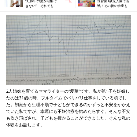
“妊娠中の妻が理解で
一覧
保育園1歳児入園で苦
きない” それでも彼
戦！その後の学童も調
なりの配慮でサポー
べておくべきだった！
トしてくれた夫
【私の保活】
2人姉妹を育てるママライターの“愛華”です。私が第1子を妊娠し
たのは3
1歳
の時。フルタイムでバリバリ仕事をしている頃でし
た。初潮から生理不順で子どもができるのかずっと不安をかかえ
ていた私ですが、幸運にも不妊治療を始めたらすぐ、そんな不安
も吹き飛ばされ、子どもを授かることができました。そんな私の
体験をお話します。