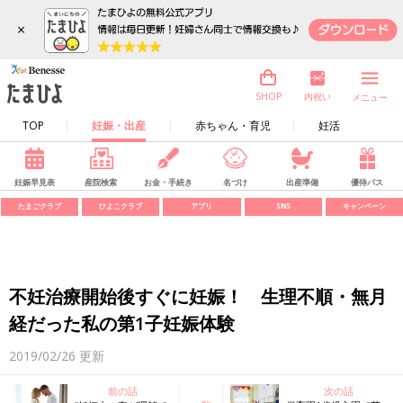
×
内祝い
SHOP
メニュー
TOP
妊娠・出産
赤ちゃん・育児
妊活
妊娠早見表
産院検索
お金・手続き
名づけ
出産準備
優待パス
たまごクラブ
ひよこクラブ
アプリ
SNS
キャンペーン
不妊治療開始後すぐに妊娠！ 生理不順・無月
経だった私の第1子妊娠体験
2019/02/26
更新
前の話
次の話