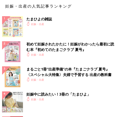
20代の話。30才過ぎたら、ちゃんとしないと。なんでこなかっ
妊娠・出産の人気記事ランキング
たの」と叱られてしまいました。
たまひよの雑誌
「いやいや、それはその時にそこまで言ってくれないと私にはわ
妊娠・出産
からないよ」としょぼくれつつ、もう戻れない過去を悔やみなが
ら撃沈して帰宅したことを、今もよく覚えています。
初めて妊娠されたかたに！妊娠がわかったら最初に読
試験的に始めた【排卵誘発剤】で、まさかの一発妊
む本『初めてのたまごクラブ 夏号』
娠
妊娠・出産
「ちゃんと病院へ来てなかったんだから、不妊治療も相当長期化
まるごと1冊“出産準備”の本『たまごクラブ 夏号』
する覚悟をしなさい」と医師から言われ、「これはまだまだすぐ
〈スペシャル大特集〉夫婦で予習する 出産の教科書
には子どもできない」と覚悟しました。
妊娠・出産
そのため、「子どもは結婚式やハネムーンをゆっくりと楽しんで
から」と思ってはいましたが、両家顔合わせが無事済むと、ハネ
妊娠中に読みたい！3冊の「たまひよ」
ムーンを待たず早速治療を開始することに。
妊娠・出産
不妊治療を開始する頃には、漢方などは私には効かないし、ピル
は効くけれど妊娠しなくなってしまう薬だから不妊治療には向か