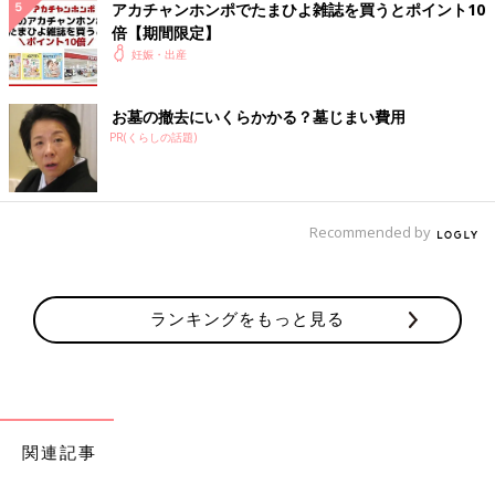
アカチャンホンポでたまひよ雑誌を買うとポイント10
ないというところまでは、わかっていました。
倍【期間限定】
妊娠・出産
次に試すのは、排卵誘発剤。「まずは排卵誘発剤を使って、生理
がちゃんとくるかどうかみましょう」と医師に言われて試すこと
お墓の撤去にいくらかかる？墓じまい費用
にしました。すると、「あれ？ 生理が来ない…」けれど、「高
PR(くらしの話題)
温層が続いている。まさかね」と思うことが。
そして、ありがたいことに妊娠発覚！ 試験的に使った薬で、排
卵が起き受精。生理が来ないまま、1発逆転の妊娠に至りまし
Recommended by
た。
その後無事に妊娠38週で48.2㎝、2926gの女児を出産しました。
生理不順は年を重ねるにつれてその背景や治療が複雑になるよう
ランキングをもっと見る
なので、“早めに病院へ行くこと”、そして“ちゃんと通うこと”が
大切なのだと実感しました。また、不妊治療を始めるにあたって
は、「本当に今、子どもを授かってもいい状況なのか」を改めて
確認するべきだと思いました。予想外のタイミングでの妊娠を後
悔はしていませんが、結果的に結婚式の衣装や内容変更、ハネム
ーン計画はおあずけになってしまいました。長期化するといわれ
関連記事
ても、私のように思いがけずすぐに授かる可能性もあるのが、不