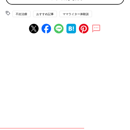
た。
不妊治療
おすすめ記事
ママライター体験談
医師の言葉を長く信じすぎ、無月経状態を放置
「生理不順で、欲しいときに子どもができなかったらどうしよ
う」と心配で、高校生の頃から婦人科に通院していました。血液
検査をしても原因不明。漢方も効かない状況に、医師は「そんな
に気にすることないわよ。大丈夫、大丈夫」と言っていました。
ピルを服用している間は、タイミングや血液量も問題なく、生理
はちゃんときていました。そのため、ピル服用をやめてから生理
が来なくなっても、「絶対に生理が来ない体なわけじゃない」と
安心していた部分がありました。
「医師も気にすることないと言っていたし、大丈夫」、「生理が
ないならないで楽ちんだし、仕事も忙しいし…」などと自分なり
の言いわけをして、ついに通院もしなくなりました。
結婚が決まり、いざ「子どもを！」と私が再び病院へ行ったのは
3
0才
の時。医師からは、「大丈夫とは言ったけど、それは10代