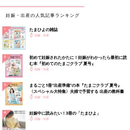
より、点滴治療で2週間はベッドに寝たまま過ごす毎日。
妊娠・出産の人気記事ランキング
病院での規則正しい生活、栄養の優れた食事、10月末時点での体
重は50.2kg。毎月2㎏以上ずつ増えていた体重でしたが、入院の
たまひよの雑誌
おかげ（!?） で体重の増加を抑えることができました。
妊娠・出産
すると、なんだか気持ちの良いものです。退院後も病院で出され
た食事を思い出し、なるべく味つけを薄味に、飲み物は加糖のも
のではなく白湯やお茶を飲むようにしました。
初めて妊娠されたかたに！妊娠がわかったら最初に読
む本『初めてのたまごクラブ 夏号』
さらに、今までは納豆やめかぶに付属するタレを使い切っていた
妊娠・出産
のですが、1～2滴だけ、ソースもちょっと…。そんな小さなこと
にも気を配りました。また、便秘解消のために、寒天入りヨーグ
まるごと1冊“出産準備”の本『たまごクラブ 夏号』
ルトをよく食べていたのを覚えています。
〈スペシャル大特集〉夫婦で予習する 出産の教科書
妊娠・出産
出産前日の体重51.8kgで元気な赤ちゃんを出産
妊娠中に読みたい！3冊の「たまひよ」
退院後、出産予定日までは2ヶ月。
妊娠後期
には、病院での健診
妊娠・出産
も月に1回から、週1回になり、体重計に乗る回数も増えました。