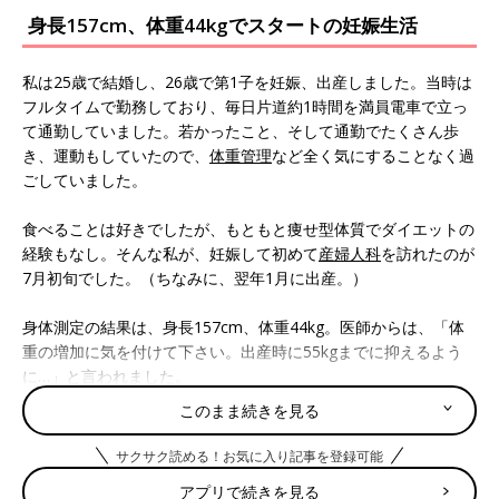
身長157cm、体重44kgでスタートの妊娠生活
私は25歳で結婚し、26歳で第1子を妊娠、出産しました。当時は
フルタイムで勤務しており、毎日片道約1時間を満員電車で立っ
て通勤していました。若かったこと、そして通勤でたくさん歩
き、運動もしていたので、
体重管理
など全く気にすることなく過
ごしていました。
食べることは好きでしたが、もともと痩せ型体質でダイエットの
経験もなし。そんな私が、妊娠して初めて
産婦人科
を訪れたのが
7月初旬でした。（ちなみに、翌年1月に出産。）
身体測定の結果は、身長157cm、体重44kg。医師からは、「体
重の増加に気を付けて下さい。出産時に55kgまでに抑えるよう
に…」と言われました。
このまま続きを見る
え？ 妊娠判明後1ヶ月で2kg、2ヶ月で4kg増
サクサク読める！お気に入り記事を登録可能
医師からのアドバイスによると「プラス11kgまでの体重増加は
アプリで続きを見る