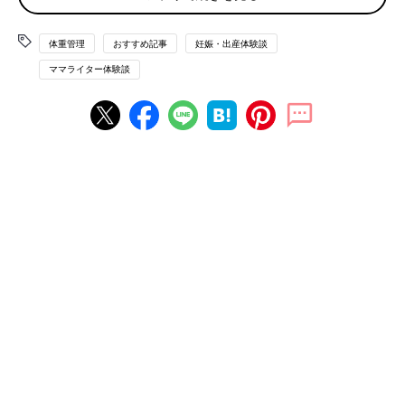
許容範囲」とのこと。仕事をして動いているし、今までも体重で
のトラブルは経験がなかったので、私には関係のない話だと思っ
体重管理
おすすめ記事
妊娠・出産体験談
ていたのですが…。
ママライター体験談
初めて産婦人科を訪れたのが7月。そして翌月8月に健診に行った
ときの体重は46kg、9月には48.75kgに…。たった2ヶ月で4kg以
上の増加です。「このまま体重が増え続けると、出産が大変にな
りますよ！」と、早くも医師から警告されてしまいました。
増加の理由は、
つわり
もなく、普段どおりに食事をしていたこ
と。さらに夏場にスッキリした清涼感が得たいと炭酸飲料を多く
摂取してしまったことだと自分では思います。「おなかのなかに
は赤ちゃんがいるのだからスタミナをつけなければ！」と、カロ
リーの高いものを食べていたことも一因かもしれません。
体重増加に歯止めがかかった？ まさかの緊急入院
生活
10月中旬、妊娠7ヶ月のころ、大量出血をして「切迫
早産
」の診
断を受け、予想外の入院生活が始まりました。絶対安静の指示に