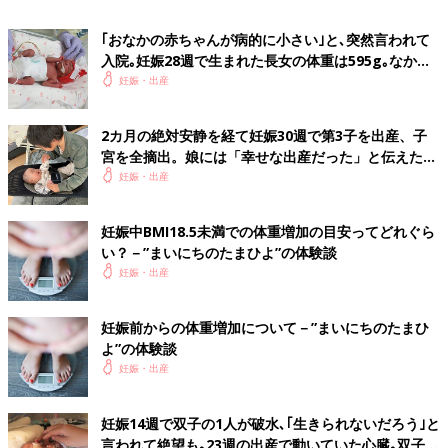
男女2人の子どもを持つアラフォーママライター。整理収納アド
バイザーとしても活動中。アメリカでの子育て経験有り。
｢おなかの赤ちゃんが病的に小さい｣と､突然言われて
■関連：妊娠中の体重制限ってたいへん…みんなはどう乗り切っ
入院｡妊娠28週で生まれた長女の体重は595g｡なかな
た？
か会えない日々に涙した【低出生体重児】
妊娠・出産
※この記事は個人の体験記です。記事に掲載の画像はイメージで
2カ月の絶対安静を経て妊娠30週で第3子を出産、子
す。
宮を全摘出。娘には「幸せな出産だった」と伝えたい
【極低出生体重児】
妊娠・出産
前の話
次の話
授乳中だけじゃな
一覧
女性ばかりの職場でも
い！断乳後も要注意
無理解だった…。「妊
妊娠中BMI18.5未満での体重増加の目安ってどれぐら
の「乳腺炎」の恐怖
娠してすみません」と
い？－”まいにちのたまひよ”の体験談
いう空気
妊娠・出産
妊娠前からの体重増加について－”まいにちのたまひ
よ”の体験談
妊娠・出産
妊娠14週で双子の1人が破水､｢生きられないだろう｣と
言われて絶望も｡23週の出産で動いていた心臓｡双子の