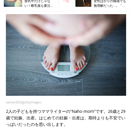
授乳中だけじゃな
一覧
女性ばかりの職場でも
い！断乳後も要注意
無理解だった…。「妊
の「乳腺炎」の恐怖
娠してすみません」と
いう空気
adrian825/gettyimages
2人の子どもを持つママライターの“Naho-mom”です。26歳と29
歳で妊娠、出産。はじめての妊娠・出産は、期待よりも不安でい
っぱいだったのを思い出します。