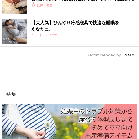
生命力に涙した【低出生体重児】
妊娠・出産
【大人気】ひんやり冷感寝具で快適な睡眠を
あなたに。
PR(アイリスプラザ)
Recommended by
特集