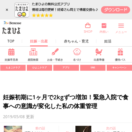
×
内祝い
SHOP
メニュー
TOP
妊娠・出産
赤ちゃん・育児
妊活
妊娠早見表
産院検索
お金・手続き
名づけ
出産準備
優待パス
たまごクラブ
ひよこクラブ
アプリ
SNS
キャンペーン
妊娠初期に1ヶ月で2kgずつ増加！緊急入院で食
事への意識が変化した私の体重管理
2019/05/08
更新
前の話
次の話