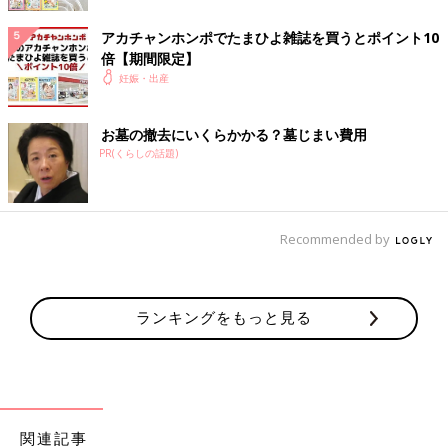
でも、強い意志を持って、規則正しい食事や生活習慣を続けてい
たので、心配はありませんでした。自信を持って体重計と向き合
アカチャンホンポでたまひよ雑誌を買うとポイント10
えました。
倍【期間限定】
妊娠・出産
そして、翌年1月初旬、
出産予定日
前日の体重は51.8kg。そして
翌日、元気な男の子の赤ちゃんを出産しました。
お墓の撤去にいくらかかる？墓じまい費用
「おなかの子に迷惑をかけたくない！ この子を守れるのは私だ
PR(くらしの話題)
け」と、母性も目覚めていたような気がします。愛する子どもの
ためなら、頑張れたのです。
妊娠中の体重管理。簡単なことと思っていましたが…、なかなか
Recommended by
大変なものでした。体重を気にするあまり、「これも食べてはダ
メ、あれもダメ…」では、ストレスになりますし、気にしないで
食べていては、あっという間に体重が増えてしまいます。私は普
ランキングをもっと見る
段通りの規則正しい3食の食事をバランスを考えながら、楽しん
で体重管理をすることを心がけました。何より楽しむことが一番
大切だと思いました。
■
その他のママライター体験談はこちら
[ Naho-mom ＊ プロフィール]
関連記事