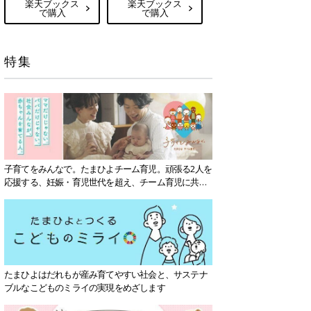
楽天ブックス
楽天ブックス
で購入
で購入
特集
子育てをみんなで。たまひよチーム育児。頑張る2人を
応援する、妊娠・育児世代を超え、チーム育児に共感
する社会を目指していきます。
たまひよはだれもが産み育てやすい社会と、サステナ
ブルなこどものミライの実現をめざします