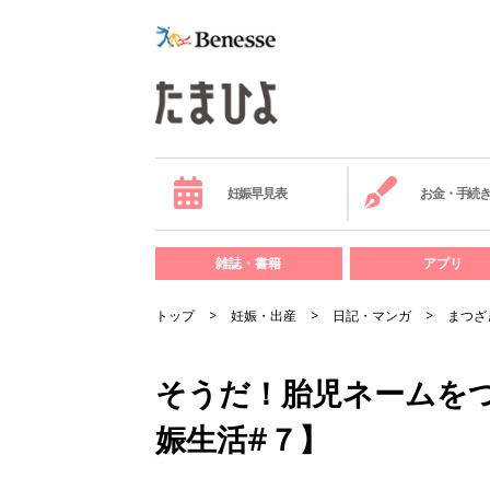
妊娠早見表
お金・手続
雑誌・書籍
アプリ
トップ
妊娠・出産
日記・マンガ
まつざ
そうだ！胎児ネームを
娠生活#７】