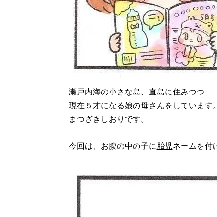
瀬戸内海の小さな島、直島に住みつつ
現在５才になる娘の母さんをしています
まつざきしおりです。
今回は、お腹の中の子に
胎児
ネームを付