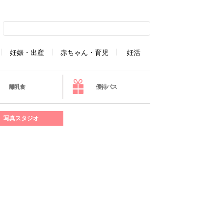
妊娠・出産
赤ちゃん・育児
妊活
離乳食
優待パス
写真スタジオ