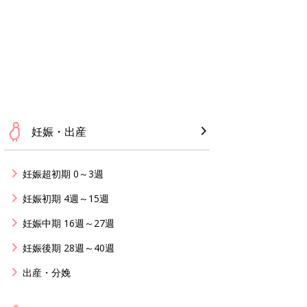
妊娠・出産
妊娠超初期 0～3週
妊娠初期 4週～15週
妊娠中期 16週～27週
妊娠後期 28週～40週
出産・分娩