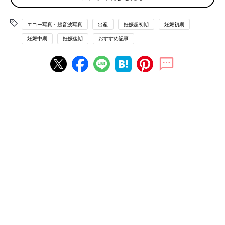
エコー写真・超音波写真
出産
妊娠超初期
妊娠初期
基礎体温が下がらず高温期が続き、生理が遅れて１週間以上。
妊娠中期
妊娠後期
おすすめ記事
「もしかしたら…」と思い始めました。ちょうど週末で
産院
がお
休みだったので、週明けに産婦人科に行こうかと思っていたら、
茶褐色の出血。生理と言うより、「赤ちゃんに何かあったので
は」と不安になり、たまらず休日当番医を探して受診。先生から
「赤ちゃんの袋（胎嚢）ができているよ。妊娠おめでとう。」の
言葉。そう言われて、嬉しさと安堵で力が抜けました。
妊娠5週目のエコー写真