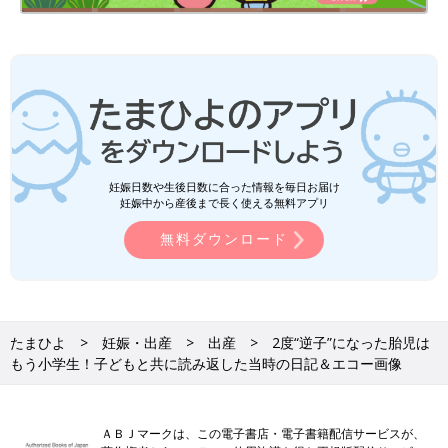
仕事もしており、通勤も満員電車の時間はさけるなどして過ごし
ていました。1月末には退職予定で後任の方への引継ぎ資料を作
っていました。
妊娠20週目のエコー写真
妊娠日数や生後日数に合った情報を毎日お届け
妊娠中から産後まで長く使える無料アプリ
無料ダウンロード
たまひよ
妊娠・出産
出産
2度“逆子”になった胎児は
もう小学生！子どもと共に読み返した当時の日記＆エコー画像
ＡＢＪマークは、この電子書店・電子書籍配信サービスが、