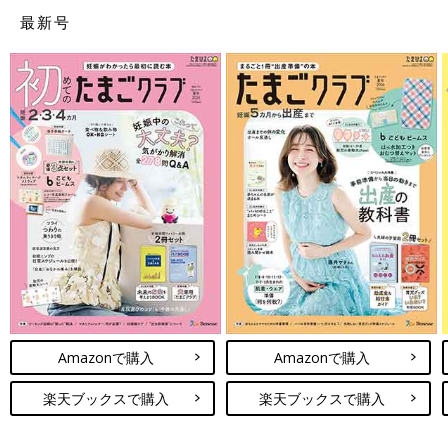
いました。
最新号
＜妊娠中期＞子宮内の出血で自宅安静、“逆子”も経
験
妊娠16週目のエコー写真
Amazonで購入
Amazonで購入
楽天ブックスで購入
楽天ブックスで購入