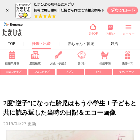
×
内祝い
SHOP
メニュー
TOP
妊娠・出産
赤ちゃん・育児
妊活
妊娠早見表
産院検索
お金・手続き
名づけ
出産準備
優待パス
たまごクラブ
ひよこクラブ
アプリ
SNS
キャンペーン
2度“逆子”になった胎児はもう小学生！子どもと
共に読み返した当時の日記＆エコー画像
2019/04/27
更新