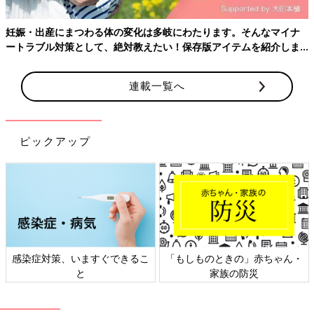
妊娠・出産にまつわる体の変化は多岐にわたります。そんなマイナ
ートラブル対策として、絶対教えたい！保存版アイテムを紹介しま
す。
連載一覧へ
ピックアップ
上の二つの画像は、同じ日に撮ってもらったもの。人の形になっ
ている赤ちゃんの姿を確認して、体に衝撃が走りました。エコー
画像上で、小さい体をモゾモゾと動かしている様子も見られて、
感染症対策、いますぐできるこ
「もしものときの」赤ちゃん・
本当にかわいらしく、感動して少し目が潤んでしまいました。人
と
家族の防災
の姿として確認できる画像でしたので、夫に見せても、実家に帰
省して両親に見せても、みんな「おぉー！」と喜びの声を上げて