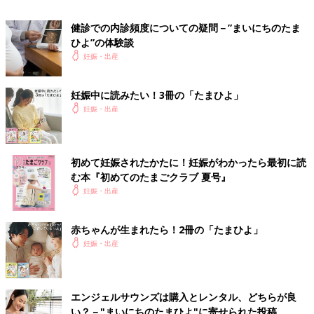
健診での内診頻度についての疑問－”まいにちのたま
ひよ”の体験談
妊娠・出産
妊娠中に読みたい！3冊の「たまひよ」
妊娠・出産
初めて妊娠されたかたに！妊娠がわかったら最初に読
む本『初めてのたまごクラブ 夏号』
妊娠・出産
画像中央の+と+の間が赤ちゃんで、上の丸い頭のようなものが
赤ちゃんに栄養を送る袋（卵黄嚢）だと教えてもらいました。家
赤ちゃんが生まれたら！2冊の「たまひよ」
に帰って、気になっていた
妊娠・出産
エコー写真
の記号の意味を調べてみた
ら以下の通りだと分かり、まだ頭からお尻まで13.4mmなのだと
その小ささに驚きました。
エンジェルサウンズは購入とレンタル、どちらが良
GS 胎嚢（たいのう）＝胎嚢のサイズ
い？－"まいにちのたまひよ"に寄せられた投稿
BPD 児童大横径（じどうだいおうけい）＝赤ちゃんの頭の幅。