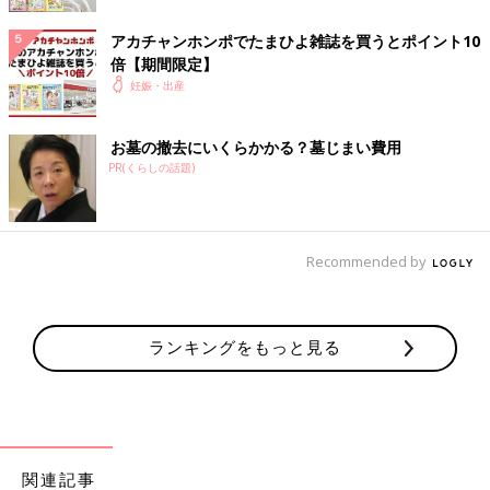
アカチャンホンポでたまひよ雑誌を買うとポイント10
倍【期間限定】
妊娠・出産
お墓の撤去にいくらかかる？墓じまい費用
PR(くらしの話題)
薄茶色のおりもの（出血）があり、気になって産院へ電話。「と
りあえず、診察へ」と言われて受診しましたが、
妊娠初期
によく
Recommended by
ある程度の出血だから大丈夫とのこと。出血止めの薬だけ処方さ
れました。ちょうどこの時、エコーで白い小さな粒を確認。「こ
れが赤ちゃんに成長していきます」と先生に聞いて、愛しさでエ
ランキングをもっと見る
コー写真をしばらく眺めていました。夫に見せたら、「ちっこ
い」と笑っていました。
妊娠7週目のエコー写真
関連記事