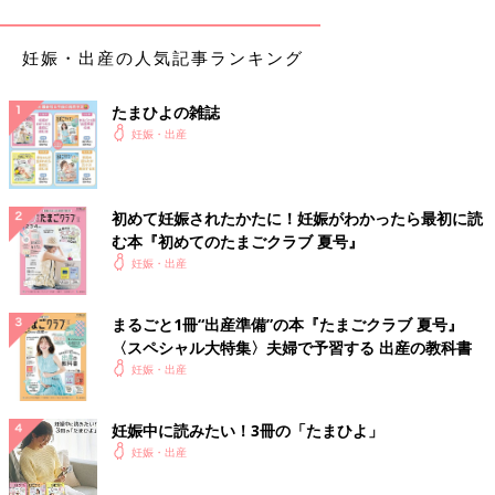
妊娠・出産の人気記事ランキング
たまひよの雑誌
妊娠・出産
妊娠発覚時は、その時の休日当番医にかかりましたが、以前から
妊娠したら通院しようと考えていた産院を初受診。感じの良い女
初めて妊娠されたかたに！妊娠がわかったら最初に読
医さんが担当に。エコーで見えるのは、やはり胎嚢だけでした。
む本『初めてのたまごクラブ 夏号』
赤ちゃんは胎芽と言われる時期。まだ、おチビちゃん過ぎで見え
妊娠・出産
ないのかしら。
まるごと1冊“出産準備”の本『たまごクラブ 夏号』
妊娠6週目のエコー写真
〈スペシャル大特集〉夫婦で予習する 出産の教科書
妊娠・出産
妊娠中に読みたい！3冊の「たまひよ」
妊娠・出産