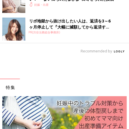
妊娠・出産
CRL 頭殿長（とうでんちょう）＝赤ちゃんの頭からお尻までの
長さ。
リボ地獄から抜け出したい人は、返済を3～6
妊娠12週目のエコー写真
ヶ月停止して『大幅に減額してから返済す...
PR(渋谷法務総合事務所)
Recommended by
特集