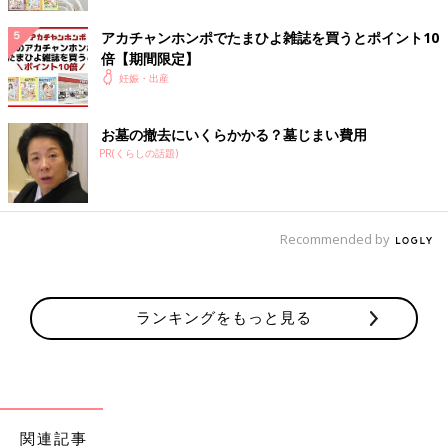
アカチャンホンポでたまひよ雑誌を買うとポイント10
倍【期間限定】
妊娠・出産
お墓の撤去にいくらかかる？墓じまい費用
PR(くらしの話題)
Recommended by
おしりチェックが恒例に
ランキングをもっと見る
少し前からお腹の中で動くのを感じられるようになっていまし
た。この頃エコー写真を説明されても、顔や手など特徴的な部分
はわかりましたが、他の部分は「そう言われるとそう見える気も
するかな」という感じでした。少し前から男の子か女の子か聞く
と、「ここがおしりで、間に何も見えないので女の子ですね」
と、チェックしてくれていました。
関連記事