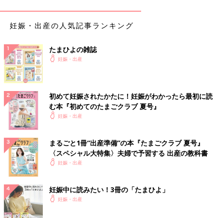
妊娠・出産の人気記事ランキング
たまひよの雑誌
妊娠・出産
9.5センチになり、すっかり人の形に
初めて妊娠されたかたに！妊娠がわかったら最初に読
む本『初めてのたまごクラブ 夏号』
前回は胎芽と呼ばれるまだ胎児になっていない状態でしたが、す
妊娠・出産
っかり頭と体が出来て人型に成長しており、「うわー赤ちゃんだ
ー」と少し嬉しくなりました。「男の子と女の子、どっちだろ
う」と早く知りたいとそわそわしました。
つわり
や初期の体調不
まるごと1冊“出産準備”の本『たまごクラブ 夏号』
〈スペシャル大特集〉夫婦で予習する 出産の教科書
良はありましたが、成長具合などについては特に問題はなく、食
妊娠・出産
事も気をつけていたので指導されることもなく安心しました。
＜妊娠中期＞第26週のエコー写真
妊娠中に読みたい！3冊の「たまひよ」
妊娠・出産