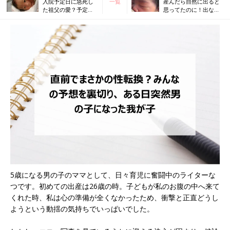
入院予定日に急死し
一覧
産んだら自然に出ると
た祖父の愛？予定日
思ってたのに！出な
超過から2週間でギリ
い、痛い、ツラい！私
ギリ叶った自然分娩
の母乳育児
5歳になる男の子のママとして、日々育児に奮闘中のライターな
つです。初めての出産は26歳の時。子どもが私のお腹の中へ来て
くれた時、私は心の準備が全くなかったため、衝撃と正直どうし
ようという動揺の気持ちでいっぱいでした。