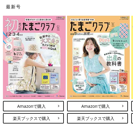
最新号
■
その他のママライター体験談はこちら
[なつ＊プロフィール]
26歳で出産した、5歳の子どもをもつママライター。
早産
で小さ
く生まれ、たくさん病気をした息子も今ではすっかり標準に追い
つき、家族３人で賑やかな生活を送っています。
※この記事は個人の体験記です。記事に掲載の一部画像はイメー
ジです。
前の話
次の話
入院予定日に急死し
一覧
産んだら自然に出ると
た祖父の愛？予定日
思ってたのに！出な
Amazonで購入
Amazonで購入
超過から2週間でギリ
い、痛い、ツラい！私
ギリ叶った自然分娩
の母乳育児
楽天ブックスで購入
楽天ブックスで購入