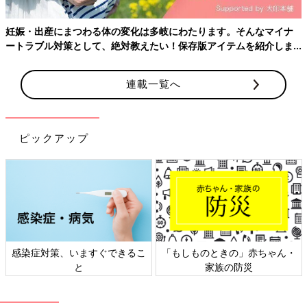
もう生まれてきても良い週数が近づき、最後の検診でした。顔立
たります。そんなマイナ
ちもよりはっきりしてきて、どちらに似ているかと考えたりもし
存版アイテムを紹介しま
ました。顔を見ると早く会いたいなと、生まれてくるのが楽しみ
になりました。さらにこの頃は真夏だったので、暑くてお腹はい
よいよパンパン。動くのも大変で苦しかったので、早めに出て来
連載一覧へ
てくれないかなとも思っていた時期でした。
その後、無事に出産。エコーで子どもの成長を見るたびに安心
し、出産は3時間のスーパー安産。途中では色々なことがありま
ピックアップ
したが、無事に生まれてくれて本当に感謝です。
もしものときの」赤ちゃん・
日本外来小児科学会リーフレッ
六星
家族の防災
ト検討会