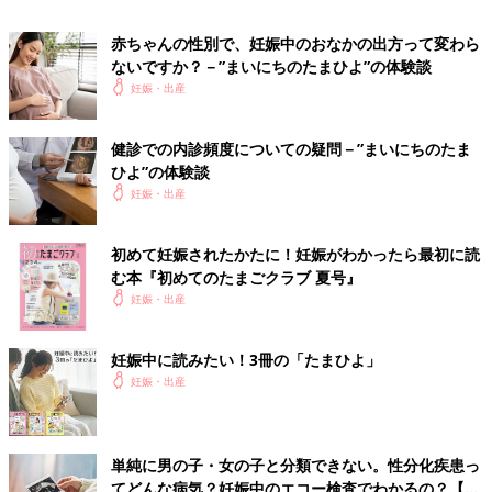
＜妊娠中期＞第30週のエコー写真
赤ちゃんの性別で、妊娠中のおなかの出方って変わら
ないですか？－”まいにちのたまひよ”の体験談
妊娠・出産
健診での内診頻度についての疑問－”まいにちのたま
ひよ”の体験談
妊娠・出産
初めて妊娠されたかたに！妊娠がわかったら最初に読
む本『初めてのたまごクラブ 夏号』
妊娠・出産
妊娠中に読みたい！3冊の「たまひよ」
妊娠・出産
どんな顔かわかるようになってきました
エコーで顔立ちがはっきり見られるようになりました。チェック
単純に男の子・女の子と分類できない。性分化疾患っ
しているときにしゃっくりをしていたのも見られました。恒例に
てどんな病気？妊娠中のエコー検査でわかるの？【専