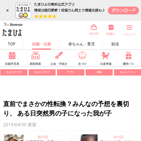
×
内祝い
SHOP
メニュー
TOP
妊娠・出産
赤ちゃん・育児
妊活
妊娠早見表
産院検索
お金・手続き
名づけ
出産準備
優待パス
たまごクラブ
ひよこクラブ
アプリ
SNS
キャンペーン
直前でまさかの性転換？みんなの予想を裏切
り、 ある日突然男の子になった我が子
2019/04/30
更新
前の話
次の話