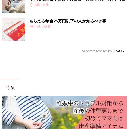
なっていたおしりチェックをしてもらうと、突然おしりの間に男
門医】
妊娠・出産
の子のしるしが！ 「今までの検診で何度も見ていたのに、どう
して急にわかったんだろう」と家族と驚きました。
もらえる年金25万円以下の人が知るべき事
PR(くらしの話題)
＜妊娠後期＞第35週のエコー写真 顔立ちがよりは
っきりとしてきました
Recommended by
特集
産後はお世話で大忙し、出産前にそろえて
ておきたいことをわかりやすく紹介！