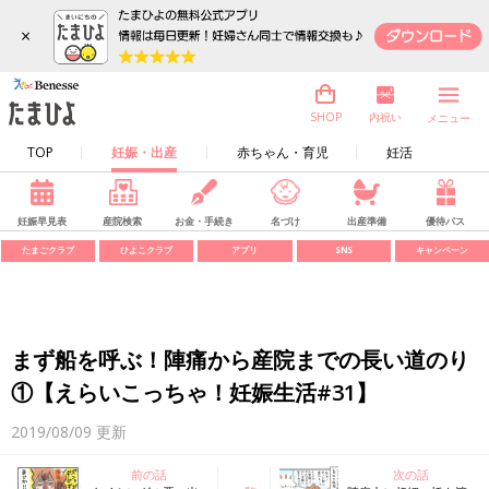
×
内祝い
SHOP
メニュー
TOP
妊娠・出産
赤ちゃん・育児
妊活
妊娠早見表
産院検索
お金・手続き
名づけ
出産準備
優待パス
たまごクラブ
ひよこクラブ
アプリ
SNS
キャンペーン
まず船を呼ぶ！陣痛から産院までの長い道のり
①【えらいこっちゃ！妊娠生活#31】
2019/08/09
更新
前の話
次の話