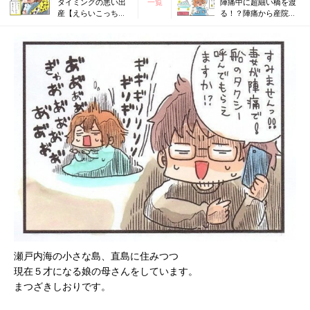
タイミングの悪い出
一覧
陣痛中に超細い橋を渡
産【えらいこっち
る！？陣痛から産院ま
ゃ！妊娠生活#30】
での長い道のり②【え
らいこっちゃ！妊娠生
活#32】
瀬戸内海の小さな島、直島に住みつつ
現在５才になる娘の母さんをしています。
まつざきしおりです。