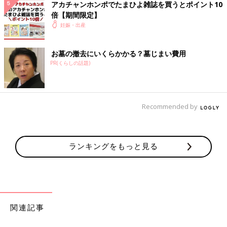
アカチャンホンポでたまひよ雑誌を買うとポイント10
倍【期間限定】
妊娠・出産
深夜だと、船の定期便も無いので、
役場に連絡して、船のタクシー「マリンタクシー」を呼んでもら
お墓の撤去にいくらかかる？墓じまい費用
うことに。
PR(くらしの話題)
すぐに乗っていけるのかと思いきや、乗るまでの道のりがまず長
かったという…！
Recommended by
事前に産院の先生に何度か、
「陣痛きてから産院に来ても大丈夫なんでしょうか？その途中で
生まれたりしないですかね！？」と確認していた私。
「いや、１人目ですし、大丈夫でしょう！陣痛きてからいらして
ランキングをもっと見る
ください～！」
と、言われていたのですが…。
先生…。
私これ、船で出産しちゃうかもよ！？！？
関連記事
船で生まれた子どもとか…
とんだ波乱万丈なドキュメンタリーじゃないか！！！