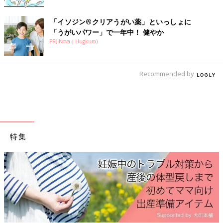
◆島暮らし漫画ブログ
「イソジン®クリアうがい薬」といっしょに
「なおしまぐらし＝瀬戸内海のちいさな島移住まんが＝」
「うがいパワー」で一年中！ 健やか
PR(iNova｜Hugkum)
◆趣味に走りまくった、オツなものを紹介する漫画ブログ
「レトロのしおり」
Recommended by
◆コミックエッセイ
「直島古民家シェア暮らし」(KADOKAWA)
「
3才
児みーたんは容赦しない」(KADOKAWA）
発売中♪
特集
前の話
次の話
タイミングの悪い出
一覧
陣痛中に超細い橋を渡
産【えらいこっち
る！？陣痛から産院ま
ゃ！妊娠生活#30】
での長い道のり②【え
らいこっちゃ！妊娠生
活#32】