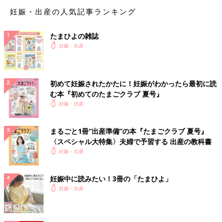
妊娠・出産の人気記事ランキング
たまひよの雑誌
妊娠・出産
初めて妊娠されたかたに！妊娠がわかったら最初に読
む本『初めてのたまごクラブ 夏号』
妊娠・出産
まるごと1冊“出産準備”の本『たまごクラブ 夏号』
〈スペシャル大特集〉夫婦で予習する 出産の教科書
妊娠・出産
妊娠中に読みたい！3冊の「たまひよ」
妊娠・出産