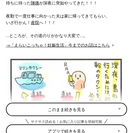
待ちに待った
陣痛
が深夜に突如やってきた！！！
夜勤で一度仕事に向かった夫は家に帰ってきてもらい、
いざ行かん！
産院
へ！！！
…ところが、その道のりがかなり大変で…。
→「えらいこっちゃ！妊娠生活」今までのお話はこちら
このまま続きを見る
サクサク読める！お気に入り記事を登録可能
アプリで続きを見る