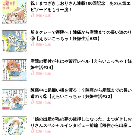
祝！まつざきしおりさん連載100回記念 あの人気エ
他人に話したら、だいぶ盛ってると思われるやつやないか！
ピソードをもう一度！
妊娠・出産
と、船を待つ間、ぐるぐる考えていた私でした。
いやでも、本当に大丈夫なのか私！
船タクシーで産院へ！陣痛から産院までの長い道のり
本当に海上で産んでしまうのか私！！
③【えらいこっちゃ！妊娠生活#33】
そうなると名前もそれ系にしたほうがいいのか私！！！
妊娠・出産
しかし、さらに壮絶な出来事が待ちうけていたのでした…。
産院の受付がもはや苦行レベル【えらいこっちゃ！妊
娠生活#34】
次回、
妊娠・出産
陣痛から産院までの長い道のり その②！！！
陣痛中に超細い橋を渡る！？陣痛から産院までの長い
刮目せよ！島暮らし妊婦の壮絶な闘いの様を！
道のり②【えらいこっちゃ！妊娠生活#32】
→「えらいこっちゃ！妊娠生活」今までのお話はこちら
妊娠・出産
【まつざきしおり】
「娘の出産が私の夢の後押しになった」まつざきしお
瀬戸内海の小さな島、直島に移住。
りさんスペシャルインタビュー前編【移住から出産ま
現在は漫画を描きながら、５才の娘みーたんを子育て中。
で】
妊娠・出産
インスタグラム
にて、そんな娘とのゆるい日々を漫画で公開中。