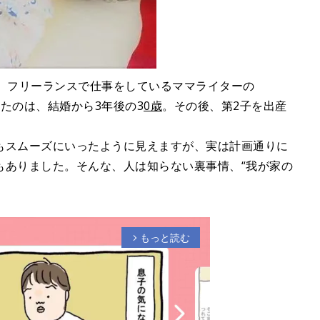
ら、フリーランスで仕事をしているママライターの
したのは、結婚から3年後の3
0歳
。その後、第2子を出産
もスムーズにいったように見えますが、実は計画通りに
もありました。そんな、人は知らない裏事情、“我が家の
もっと読む
arrow_forward_ios