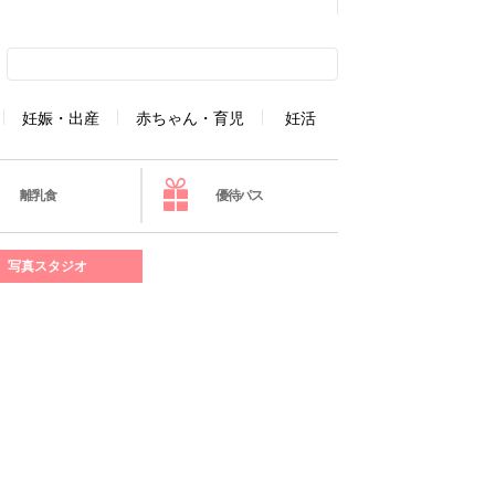
妊娠・出産
赤ちゃん・育児
妊活
離乳食
優待パス
写真スタジオ