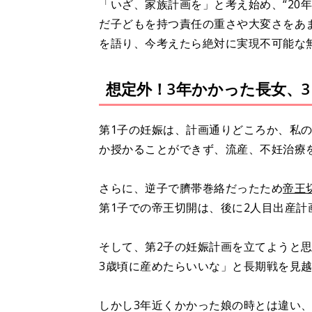
「いざ、家族計画を」と考え始め、“20
だ子どもを持つ責任の重さや大変さをあ
を語り、今考えたら絶対に実現不可能な
想定外！3年かかった長女、
第1子の妊娠は、計画通りどころか、私
か授かることができず、流産、不妊治療
さらに、逆子で臍帯巻絡だったため
帝王
第1子での帝王切開は、後に2人目出産計
そして、第2子の妊娠計画を立てようと
3歳頃に産めたらいいな」と長期戦を見
しかし3年近くかかった娘の時とは違い