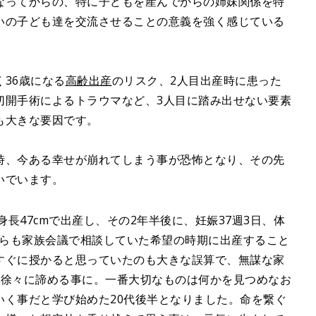
なってからの、特に子どもを産んでからの姉妹関係を特
いの子ども達を交流させることの意義を強く感じている
36歳になる
高齢出産
のリスク、2人目出産時に患った
切開手術によるトラウマなど、3人目に踏み出せない要素
も大きな要因です。
時、今ある幸せが崩れてしまう事が恐怖となり、その先
いでいます。
・身長47cmで出産し、その2年半後に、妊娠37週3日、体
どちらも家族会議で相談していた希望の時期に出産すること
すぐに授かると思っていたのも大きな誤算で、無謀な家
、徐々に諦める事に。一番大切なものは何かを見つめなお
いく事だと学び始めた20代後半となりました。命を繋ぐ