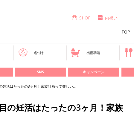
SHOP
内祝い
TOP
き
名づけ
出産準備
SNS
キャンペーン
目の妊活はたったの3ヶ月！家族計画って難しい…
人目の妊活はたったの3ヶ月！家族