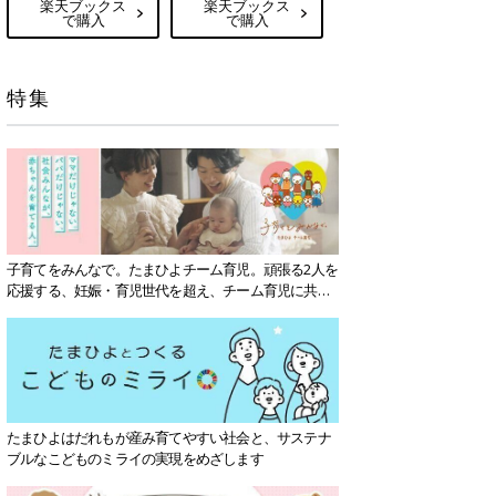
楽天ブックス
楽天ブックス
で購入
で購入
特集
子育てをみんなで。たまひよチーム育児。頑張る2人を
応援する、妊娠・育児世代を超え、チーム育児に共感
する社会を目指していきます。
たまひよはだれもが産み育てやすい社会と、サステナ
ブルなこどものミライの実現をめざします