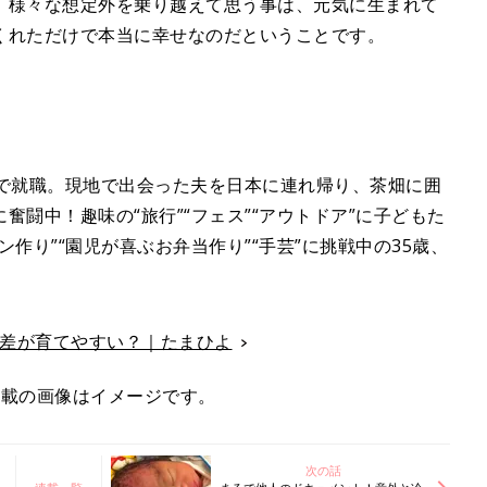
、様々な想定外を乗り越えて思う事は、元気に生まれて
くれただけで本当に幸せなのだということです。
アで就職。現地で出会った夫を日本に連れ帰り、茶畑に囲
闘中！趣味の“旅行”“フェス”“アウトドア”に子どもた
作り”“園児が喜ぶお弁当作り”“手芸”に挑戦中の35歳、
歳差が育てやすい？｜たまひよ
掲載の画像はイメージです。
次の話