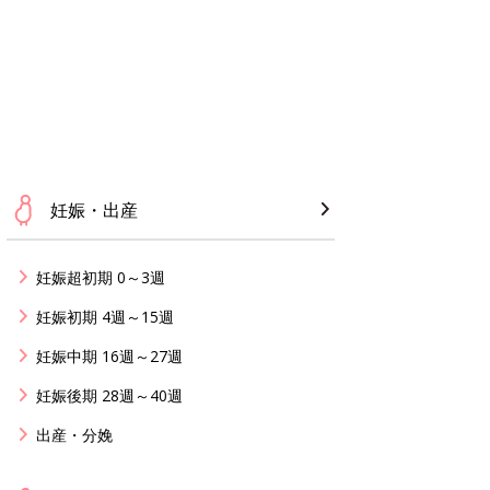
妊娠・出産
妊娠超初期 0～3週
妊娠初期 4週～15週
妊娠中期 16週～27週
妊娠後期 28週～40週
出産・分娩