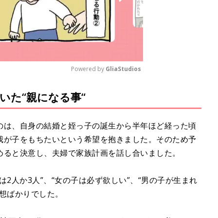
Powered by 
GliaStudios
いた“親になる事“
M
u
t
のは、自身の結婚と姪っ子の誕生から半年ほど経った頃
e
我が子をもちたいという希望を抱きました。そのため予
めると決意し、夫婦で家族計画を話し合いました。
2人か3人”、“女の子は必ず欲しい”、“男の子が生まれ
妄想ばかりでした。