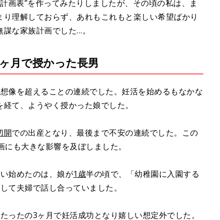
年計画表”を作ってみたりしましたが、その頃の私は、ま
まり理解しておらず、あれもこれもと楽しい希望ばかり
無謀な家族計画でした…。
3ヶ月で授かった長男
の想像を超えることの連続でした。妊活を始めるもなかな
を経て、ようやく授かった娘でした。
切開
での出産となり、最後まで不安の連続でした。この
画にも大きな影響を及ぼしました。
思い始めたのは、娘が
1歳
半の頃で、「幼稚園に入園する
越して夫婦で話し合っていました。
、たったの3ヶ月で妊活成功となり嬉しい想定外でした。