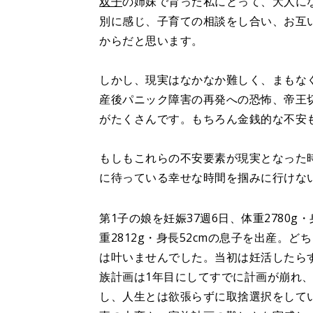
双子
の姉妹で育った私にとって、大人に
別に感じ、子育ての相談をし合い、お互
からだと思います。
しかし、現実はなかなか難しく、まもなく
産後パニック障害の再発への恐怖、帝王
がたくさんです。もちろん金銭的な不安
もしもこれらの不安要素が現実となった
に待っている幸せな時間を掴みに行けな
第1子の娘を妊娠37週6日、体重2780g
重2812g・身長52cmの息子を出産。
は叶いませんでした。当初は妊活したら
族計画は1年目にしてすでに計画が崩れ
し、人生とは欲張らずに取捨選択をして