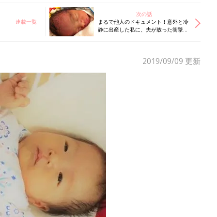
次の話
連載一覧
まるで他人のドキュメント！意外と冷
静に出産した私に、夫が放った衝撃の
一言は…
2019/09/09
更新