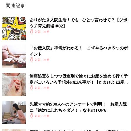
（たまひよONLINE編集部）
関連記事
ありがたき入院生活！でも…ひとつ言わせて？【ツボ
ウチ育児劇場 #82】
妊娠・出産
「お産入院」準備がわかる！ まずやるべき５つのポ
イント
妊娠・出産
無痛処置をしつつ促進剤で徐々にお産を進めて行く予
たまひよの出産準備
定が…いろいろ予想外の出来事が！【たまひよ 出産体
験談】
妊娠・出産
先輩ママ約500人へのアンケートで判明！ お産入院
に「絶対に忘れちゃダメ！」なものTOP6
妊娠・出産