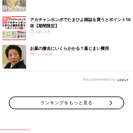
□筆記用具
□退院時のママの服
□退院時の化粧品
アカチャンホンポでたまひよ雑誌を買うとポイント10
倍【期間限定】
赤ちゃんに使うもの
妊娠・出産
入院中の赤ちゃんの服やおむつなどは、産院が用意してくれるこ
お墓の撤去にいくらかかる？墓じまい費用
ともありますが、退院のときの服やおむつは必ず用意を。「ほか
PR(くらしの話題)
の荷物が多くて持っていけない！」という場合も多く、退院時の
ママと赤ちゃんの服は、家族に後から持ってきてもらう人もいま
す。
Recommended by
□ベビー肌着
□ベビーウエア
□おくるみ
ランキングをもっと見る
□紙おむつ
□おしりふき
※記事の内容は記載当時の情報であり、現在と異なる場合があり
ます。