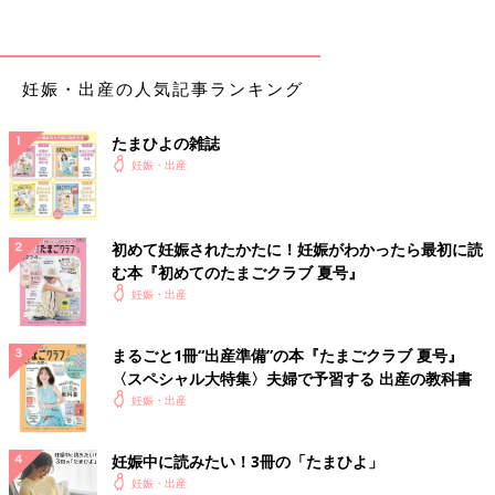
赤ちゃんが誕生し、お世話が始まってからママ自身が必要になる
ものです。食事やシャワーのときに必要なグッズもあり。普段の
生活で使っているようなものも多いので、イメージしながら用意
妊娠・出産の人気記事ランキング
しておいて。
たまひよの雑誌
□
授乳
クッション
妊娠・出産
□授乳用ブラジャー
□母乳パッド
□円座クッション
初めて妊娠されたかたに！妊娠がわかったら最初に読
□入浴グッズ（シャンプー＆リンスやスキンケアグッズなど）
む本『初めてのたまごクラブ 夏号』
□バスタオル
妊娠・出産
□洗面グッズ（歯ブラシなど）
□はおりもの
□箸、スプーン
まるごと1冊“出産準備”の本『たまごクラブ 夏号』
□コップ
〈スペシャル大特集〉夫婦で予習する 出産の教科書
□エコバッグ
妊娠・出産
□院内移動時用のミニバッグ
□ビニール袋
妊娠中に読みたい！3冊の「たまひよ」
□ボックスティッシュ
妊娠・出産