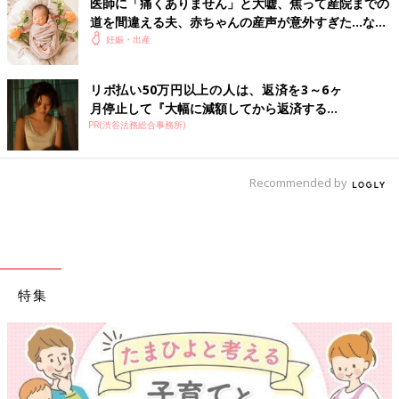
医師に「痛くありません」と大嘘、焦って産院までの
道を間違える夫、赤ちゃんの産声が意外すぎた…など
など。出産爆笑エピソード
妊娠・出産
リボ払い50万円以上の人は、返済を3～6ヶ
月停止して『大幅に減額してから返済する...
PR(渋谷法務総合事務所)
Recommended by
特集