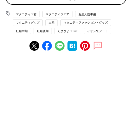
□診察券
□必要書類
□印鑑
マタニティ下着
マタニティウエア
お産入院準備
マタニティグッズ
出産
マタニティファッション・グッズ
お産に必要なグッズ
妊娠中期
妊娠後期
たまひよSHOP
イオンでデート
□前開きのマタニティパジャマ
□靴下（くるぶしが隠れるタイプが◎）
□
陣痛
逃しグッズ（テニスボールやうちわなど）
□ペットボトル用ストローつきキャップ
□産褥ショーツ（または、生理用ショーツ）
□産褥パッド（または、生理用ナプキン）
□眼鏡（普段コンタクトや眼鏡をしている人のみ）
□フェースタオル
□カメラやビデオ
□リップクリーム
□ヘアゴム
□スリッパ
主に産後に使うもの