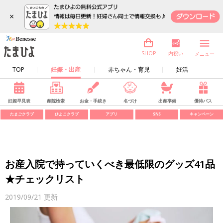
×
内祝い
SHOP
メニュー
TOP
妊娠・出産
赤ちゃん・育児
妊活
妊娠早見表
産院検索
お金・手続き
名づけ
出産準備
優待パス
たまごクラブ
ひよこクラブ
アプリ
SNS
キャンペーン
お産入院で持っていくべき最低限のグッズ41品
★チェックリスト
2019/09/21
更新