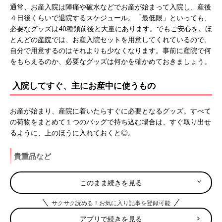
通常、お産入院は陣痛や破水などでお産が始まって入院し、産後
４日後くらいで退院するスケジュール。「最低限」といっても、
必要なグッズは40種類前後と大量にあります。 でもご安心を。ほ
とんどの
産院
では、お産入院セットを用意してくれているので、
自分で用意するのはそれよりも少なくなります。事前に産院で何
をもらえるのか、必要なグッズは何かを確かめておきましょう。
入院してすぐ、主にお産中に使うもの
お産が始まり、産院に着いたらすぐに必要となるグッズ。すべて
の荷物をまとめて１つのバッグで持ち込む場合は、すぐ取り出せ
るように、上のほうに入れておくと◎。
貴重品など
□お金（最低限のタクシー代や小銭など）
このまま続きを見る
□携帯電話＆充電器
□母子健康手帳
サクサク読める！お気に入り記事を登録可能
□健康保険証
アプリで続きを見る