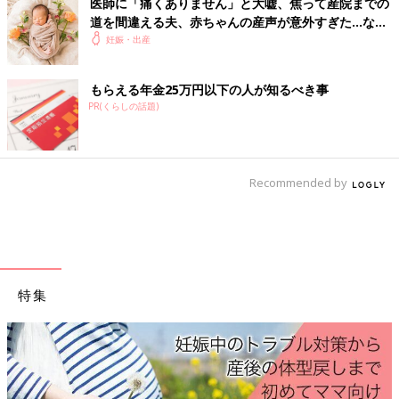
医師に「痛くありません」と大嘘、焦って産院までの
道を間違える夫、赤ちゃんの産声が意外すぎた…など
など。出産爆笑エピソード
妊娠・出産
もらえる年金25万円以下の人が知るべき事
PR(くらしの話題)
Recommended by
特集