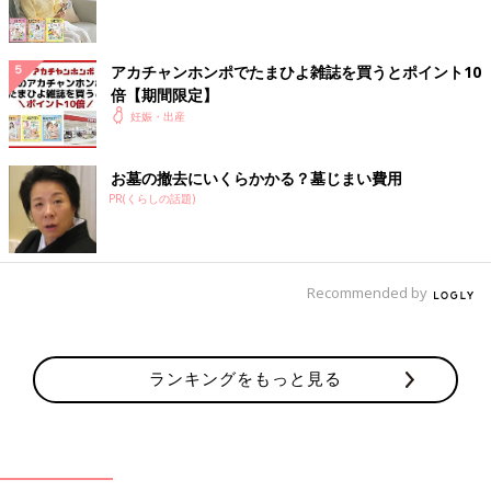
□筆記用具
□退院時のママの服
□退院時の化粧品
アカチャンホンポでたまひよ雑誌を買うとポイント10
倍【期間限定】
赤ちゃんに使うもの
妊娠・出産
入院中の赤ちゃんの服やおむつなどは、産院が用意してくれるこ
お墓の撤去にいくらかかる？墓じまい費用
ともありますが、退院のときの服やおむつは必ず用意を。「ほか
PR(くらしの話題)
の荷物が多くて持っていけない！」という場合も多く、退院時の
ママと赤ちゃんの服は、家族に後から持ってきてもらう人もいま
す。
Recommended by
□ベビー肌着
□ベビーウエア
□おくるみ
ランキングをもっと見る
□紙おむつ
□おしりふき
※記事の内容は記載当時の情報であり、現在と異なる場合があり
ます。