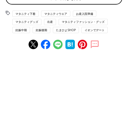
□診察券
□必要書類
□印鑑
マタニティ下着
マタニティウエア
お産入院準備
マタニティグッズ
出産
マタニティファッション・グッズ
お産に必要なグッズ
妊娠中期
妊娠後期
たまひよSHOP
イオンでデート
□前開きのマタニティパジャマ
□靴下（くるぶしが隠れるタイプが◎）
□
陣痛
逃しグッズ（テニスボールやうちわなど）
□ペットボトル用ストローつきキャップ
□産褥ショーツ（または、生理用ショーツ）
□産褥パッド（または、生理用ナプキン）
□眼鏡（普段コンタクトや眼鏡をしている人のみ）
□フェースタオル
□カメラやビデオ
□リップクリーム
□ヘアゴム
□スリッパ
主に産後に使うもの