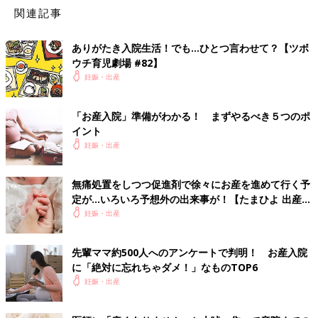
（たまひよONLINE編集部）
関連記事
ありがたき入院生活！でも…ひとつ言わせて？【ツボ
ウチ育児劇場 #82】
妊娠・出産
「お産入院」準備がわかる！ まずやるべき５つのポ
イント
妊娠・出産
無痛処置をしつつ促進剤で徐々にお産を進めて行く予
たまひよの出産準備
定が…いろいろ予想外の出来事が！【たまひよ 出産体
験談】
妊娠・出産
先輩ママ約500人へのアンケートで判明！ お産入院
に「絶対に忘れちゃダメ！」なものTOP6
妊娠・出産