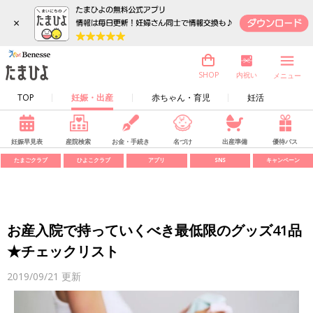
×
内祝い
SHOP
メニュー
TOP
妊娠・出産
赤ちゃん・育児
妊活
妊娠早見表
産院検索
お金・手続き
名づけ
出産準備
優待パス
たまごクラブ
ひよこクラブ
アプリ
SNS
キャンペーン
お産入院で持っていくべき最低限のグッズ41品
★チェックリスト
2019/09/21
更新