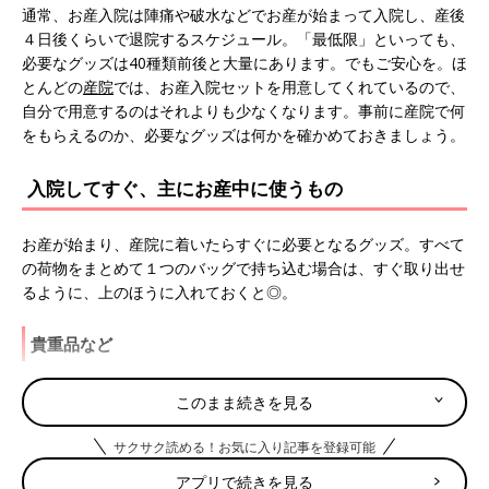
通常、お産入院は陣痛や破水などでお産が始まって入院し、産後
４日後くらいで退院するスケジュール。「最低限」といっても、
必要なグッズは40種類前後と大量にあります。 でもご安心を。ほ
とんどの
産院
では、お産入院セットを用意してくれているので、
自分で用意するのはそれよりも少なくなります。事前に産院で何
をもらえるのか、必要なグッズは何かを確かめておきましょう。
入院してすぐ、主にお産中に使うもの
お産が始まり、産院に着いたらすぐに必要となるグッズ。すべて
の荷物をまとめて１つのバッグで持ち込む場合は、すぐ取り出せ
るように、上のほうに入れておくと◎。
貴重品など
□お金（最低限のタクシー代や小銭など）
このまま続きを見る
□携帯電話＆充電器
□母子健康手帳
サクサク読める！お気に入り記事を登録可能
□健康保険証
アプリで続きを見る