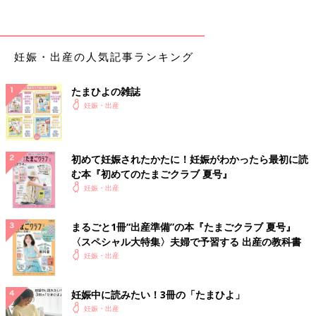
赤ちゃんが誕生し、お世話が始まってからママ自身が必要になる
ものです。食事やシャワーのときに必要なグッズもあり。普段の
生活で使っているようなものも多いので、イメージしながら用意
妊娠・出産の人気記事ランキング
しておいて。
たまひよの雑誌
□
授乳
クッション
妊娠・出産
□授乳用ブラジャー
□母乳パッド
□円座クッション
初めて妊娠されたかたに！妊娠がわかったら最初に読
□入浴グッズ（シャンプー＆リンスやスキンケアグッズなど）
む本『初めてのたまごクラブ 夏号』
□バスタオル
妊娠・出産
□洗面グッズ（歯ブラシなど）
□はおりもの
□箸、スプーン
まるごと1冊“出産準備”の本『たまごクラブ 夏号』
□コップ
〈スペシャル大特集〉夫婦で予習する 出産の教科書
□エコバッグ
妊娠・出産
□院内移動時用のミニバッグ
□ビニール袋
妊娠中に読みたい！3冊の「たまひよ」
□ボックスティッシュ
妊娠・出産