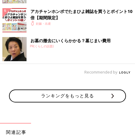
「陣痛の痛みとは、種類の違う瞬間的な痛みに声を上げてしまっ
た」
アカチャンホンポでたまひよ雑誌を買うとポイント10
「一瞬だけど、泣きたくなる痛さだった」
倍【期間限定】
・そのほか…８％
妊娠・出産
お墓の撤去にいくらかかる？墓じまい費用
縫合時の痛みは？
PR(くらしの話題)
・チクチク感…35％
「縫っている感覚はあったけど、痛みはなし」
「わりと長い間縫われているな…という感じがした」
Recommended by
「チクチクする程度で、痛いというほどではなかった」
「麻酔はしていたけれど、皮膚を縫っている感覚があって、痛か
った」
ランキングをもっと見る
・感じなかった…35％
「産後すぐは、生まれた喜びと、陣痛が終わった喜びで、縫合の
痛みなんて感じなかった」
「陣痛がつらすぎて、思っていたより切開も縫合も痛くなかっ
た」
関連記事