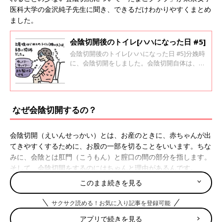
医科大学の金沢純子先生に聞き、できるだけわかりやすくまとめ
ました。
会陰切開後のトイレ[ハハになった日 #5]
会陰切開後のトイレ[ハハになった日 #5]分娩時
に、会陰切開をしました。会陰切開自体は、い
きんでいる最中だったので全く意識することな
く、傷を縫うときも麻酔が効いていたので大丈
夫だったのですが・・・そのあとはしばらく痛
みが続き、痛み止めの薬を飲んでいました。当
なぜ会陰切開するの？
然、座るときには痛いので、円座は欠かせませ
んでした。
会陰切開（えいんせっかい）とは、お産のときに、赤ちゃんが出
てきやすくするために、お股の一部を切ることをいいます。ちな
みに、会陰とは肛門（こうもん）と腟口の間の部分を指します。
そして、会陰切開をするのにはちゃんと理由があるんです。
このまま続きを見る
・赤ちゃんが、ママの骨盤より大きい場合
サクサク読める！お気に入り記事を登録可能
・ママの会陰が伸びにくく、裂けてしまいそうなとき
アプリで続きを見る