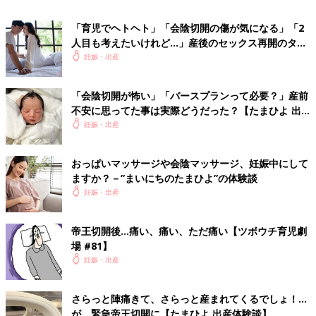
「麻酔のおかげか痛みはほぼなし。こんなもんかという印象だっ
た」
「育児でヘトヘト」「会陰切開の傷が気になる」「2
人目も考えたいけれど…」産後のセックス再開のタイ
・痛かった…15％
ミングは？
妊娠・出産
「複雑に裂けてしまったらしく、長い間縫っていたと思う。まだ
終わらないですか？と何度か先生に聞いてしまった」
「会陰切開が怖い」「バースプランって必要？」産前
「痛くて泣き叫んだ…」
不安に思ってた事は実際どうだった？【たまひよ 出
産体験談】
妊娠・出産
・違和感、そのほか…17％
会陰切開より痛かったもの【妊娠なめて
おっぱいマッサージや会陰マッサージ、妊娠中にして
ました日記#9】
ますか？－”まいにちのたまひよ”の体験談
分娩室に連れて行かれ「やっと産める！！」と
妊娠・出産
期待したものの、なかなか降りてこない赤ちゃ
ん。待ち構えるは内診グリグリに会陰切開。果
たして耐えられるのか…？！
帝王切開後…痛い、痛い、ただ痛い【ツボウチ育児劇
場 #81】
会陰切開は“痛い”“怖い”という知識だけで、お産に臨んでしまう
妊娠・出産
と、本当に“痛い”“怖い”だけで終わってしまいます。なぜ、会陰
切開をする必要があるのか、先輩ママはどう感じたのかなどを知
ることで、きっと“怖さ”も少しはやわらぐはず。身近な先輩ママ
さらっと陣痛きて、さらっと産まれてくるでしょ！…
に、どうだったか聞いてみてもいいかも。お産に向けて、少しで
が、緊急帝王切開に【たまひよ 出産体験談】