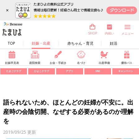
×
内祝い
SHOP
メニュー
TOP
妊娠・出産
赤ちゃん・育児
妊活
妊娠早見表
産院検索
お金・手続き
名づけ
出産準備
優待パス
たまごクラブ
ひよこクラブ
アプリ
SNS
キャンペーン
語られないため、ほとんどの妊婦が不安に。出
産時の会陰切開、なぜする必要があるのか理解
を
2019/09/25
更新