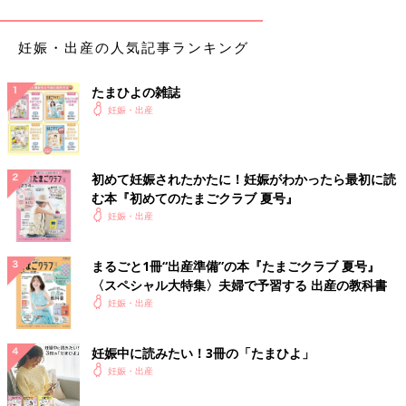
・側切開…腟口から左右どちらかに向かって、真横に切る方法。
産後に痛みが強くなる恐れがある。出血もしやすいが、肛門まで
は切れにくいメリットも。
妊娠・出産の人気記事ランキング
・正中側切開…３つの切開方法のなかで最も多く行われている方
たまひよの雑誌
法。正中切開と、側切開の間のあたりを切る。産後の腫れや痛み
妊娠・出産
は強くなる恐れがあるが、肛門までは切れにくい。
切るときの痛みは？ 縫合の痛みは？ 実際に経験
初めて妊娠されたかたに！妊娠がわかったら最初に読
した読者ママの感想
む本『初めてのたまごクラブ 夏号』
妊娠・出産
切開時の痛みは？
まるごと1冊“出産準備”の本『たまごクラブ 夏号』
・感じなかった…78%
〈スペシャル大特集〉夫婦で予習する 出産の教科書
「
陣痛
がつらすぎて、え？もう切ったの？という感じ」
妊娠・出産
「本当に少ししか切らなかったからか、痛みはほとんどなし」
「陣痛の痛みに比べれば、全然耐えられた」「麻酔のおかげで、
妊娠中に読みたい！3冊の「たまひよ」
痛みにめっぽう弱い私でも大丈夫だった」
妊娠・出産
・痛かった…14％