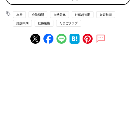
・お産がなかなか進まず、赤ちゃんが苦しくなってしまったとき
出産
会陰切開
自然分娩
妊娠超初期
妊娠初期
「できれば切りたくない！」という人がほとんどだとは思います
妊娠中期
妊娠後期
たまごクラブ
が、上記のようなときは、会陰切開を行って、スムーズなお産を
サポートします。
それ以外にも、
産院
によっては、初産婦（しょさんぷ）は必ず会
陰切開をする方針のところや、助産院などはできるだけ切らずに
済むように助産師さんがお産をサポートしてくれるところもあり
ます。出産する産院に、確認しておくとよいでしょう。
どうやって切るの？
会陰の切開方法は主に３通りあります。
・正中切開…腟口から肛門に向かって、切る方法。肛門まで切れ
るリスクはあるが、産後の痛みが少なく、縫合もしやすいため傷
が治りやすい傾向に。