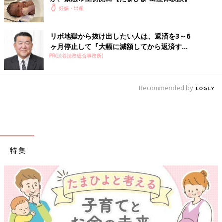
も前向きに臨めるようにしましょう。
妊娠・出産
（文・たまごクラブ編集部）
リボ地獄から抜け出したい人は、返済を3～6
ヶ月停止して『大幅に減額してから返済す...
■参考：たまごクラブ2019年７月号「会陰切開 怖い 裂けるの
PR(渋谷法務総合事務所)
がイヤ」どうれば？」
■監修／金沢純子先生
東京女子医科大学 産婦人科 助教
Recommended by
特集