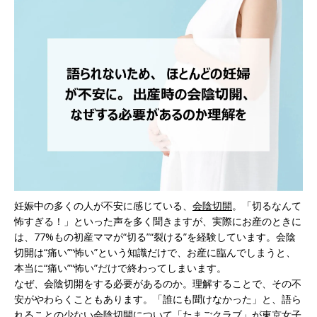
妊娠中の多くの人が不安に感じている、
会陰切開
。「切るなんて
怖すぎる！」といった声を多く聞きますが、実際にお産のときに
は、77%もの初産ママが“切る”“裂ける”を経験しています。会陰
切開は“痛い”“怖い”という知識だけで、お産に臨んでしまうと、
本当に“痛い”“怖い”だけで終わってしまいます。
なぜ、会陰切開をする必要があるのか。理解することで、その不
安がやわらくこともあります。「誰にも聞けなかった」と、語ら
れることの少ない会陰切開について「たまごクラブ」が東京女子