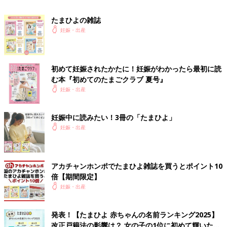
まいました。ただ、宝物であるという意味には変わりないので、
そのままその名前にしました。
たまひよの雑誌
妊娠・出産
【こだわりポイント】
呼んだときに、かわいらしい響きとなることを重視しました。
初めて妊娠されたかたに！妊娠がわかったら最初に読
【エピソード】
む本『初めてのたまごクラブ 夏号』
かわいい名前だと評判です。
妊娠・出産
生まれてくるまで、いろいろ名前を悩むと思いますが、結局どん
な名前でも生まれてくる子供のかわいさは変わりません。その子
のことを考えて選んだ名前がベストだと思いますよ。
妊娠中に読みたい！3冊の「たまひよ」
妊娠・出産
※名づけ体験談はすべて、「ウィメンズパーク」みんなの名づけ
の投稿からの抜粋です。
アカチャンホンポでたまひよ雑誌を買うとポイント10
【子】を使った赤ちゃんの名前99例
倍【期間限定】
妊娠・出産
代表的な読みを紹介しています。
莉子（りこ)
発表！【たまひよ 赤ちゃんの名前ランキング2025】
桜子（さくらこ)
改正戸籍法の影響は？ 女の子の1位に初めて輝いた名