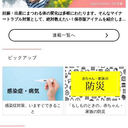
杏子（あこ)
柚子（ゆず)
妊娠・出産にまつわる体の変化は多岐にわたります。そんなマイナ
芽衣子（めいこ)
ートラブル対策として、絶対教えたい！保存版アイテムを紹介しま
理子（りこ)
す。
亜子（あこ)
楓子（ふうこ)
連載一覧へ
眞子（まこ)
奈子（なこ)
絢子（あやこ)
ピックアップ
菜七子（ななこ)
笑子（にこ・わこ）
瑚子（ここ)
陽南子（ひなこ)
結衣子（ゆいこ)
佳子（かこ)
和子（わこ)
十和子（とわこ)
感染症対策、いますぐできるこ
「もしものときの」赤ちゃん・
咲子（えこ)
と
家族の防災
百合子（ゆりこ)
梨子（りこ)
珠子（みこ・たまこ）