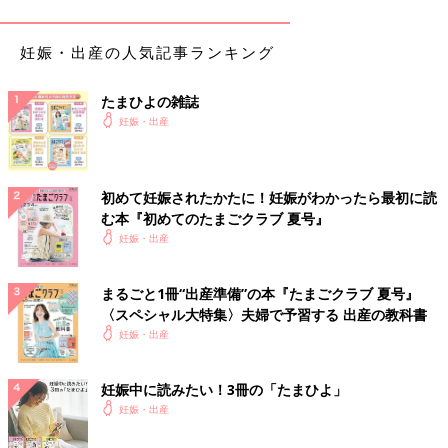
【子】を使ったみんなの名づけ体験談
妊娠・出産の人気記事ランキング
莉子（りこ）
たまひよの雑誌
妊娠・出産
【名前の由来】
女の子の可愛らしさ、明るさ、親しみやすさ
初めて妊娠されたかたに！妊娠がわかったら最初に読
【こだわりポイント】
む本『初めてのたまごクラブ 夏号』
私自身が漢字だけだと、男の子に間違われる事がある名前で子供
妊娠・出産
には女の子らしい名前を付けたかったのと、"子"を入れたかった
ので古臭くならないように考えた。読みの響きも可愛らしさにこ
まるごと1冊“出産準備”の本『たまごクラブ 夏号』
だわりました
〈スペシャル大特集〉夫婦で予習する 出産の教科書
妊娠・出産
【エピソード】
色々な方から、呼びやすい、覚えやすい、可愛いらしいねって言
われます！
妊娠中に読みたい！3冊の「たまひよ」
私は入れたい漢字が決まっていたので、その字を入れた名前で考
妊娠・出産
えました。