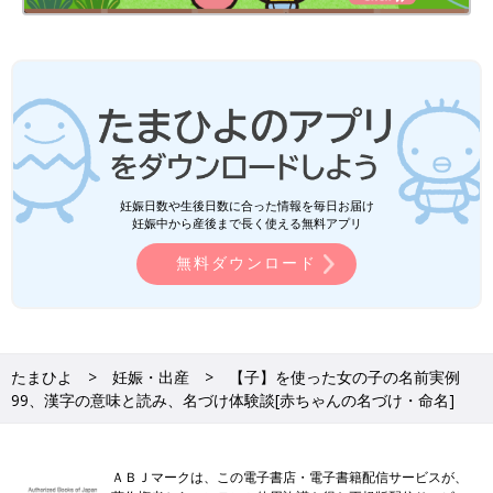
蘭子（らんこ)
莉々子（りりこ)
茉結子（まゆこ)
采子（あこ)
桐子（きりこ)
萌子（もえこ)
結芽子（ゆめこ)
瞳子（とうこ)
梅子（うめこ)
妊娠日数や生後日数に合った情報を毎日お届け
京子（きょうこ)
妊娠中から産後まで長く使える無料アプリ
響子（きょうこ)
無料ダウンロード
橙子（とうこ)
馨子（かおるこ)
喜子（きこ)
嘉子（かこ)
凉子（りょうこ)
たまひよ
妊娠・出産
【子】を使った女の子の名前実例
※2025年に施行された改正戸籍法により、漢字本来の読みにはな
99、漢字の意味と読み、名づけ体験談[赤ちゃんの名づけ・命名]
い”当て字”を使用する場合、自治体によっては受理されないこと
もあります。
出生届
を提出する際、上記に留意して名前を考えましょう。
ＡＢＪマークは、この電子書店・電子書籍配信サービスが、