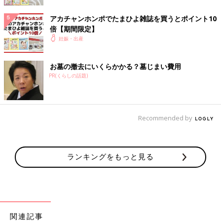
桜子（さくらこ）
アカチャンホンポでたまひよ雑誌を買うとポイント10
倍【期間限定】
【名前の由来】
妊娠・出産
桜のように多くの人に愛される人になって欲しいという願いを込
めました。
お墓の撤去にいくらかかる？墓じまい費用
PR(くらしの話題)
【こだわりポイント】
誰でも読める名前にしました。
【エピソード】
Recommended by
どこに行っても可愛い名前と言われます。
夫婦で相談してお互い納得のいく名付けにすると良いと思いま
す。
ランキングをもっと見る
璃子（りこ）
【名前の由来】
主人が考えてくれました。当初の予定日が12月だったため誕生石
である青い宝石の意味をこめたらしいですが、出産が早まってし
関連記事