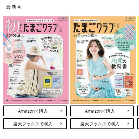
晴子（はるこ)
最新号
智子（さとこ)
詩子（うたこ)
七菜子（ななこ)
芽生子（めいこ)
透子（とうこ)
優子（ゆうこ)
藍子（あいこ)
実子（みこ)
栞子（かこ)
芽依子（めいこ)
美香子（みかこ)
弥子（みこ)
菜子（なこ)
琳子（りんこ)
彩子（あこ)
Amazonで購入
Amazonで購入
ゆり子（ゆりこ)
果子（かこ)
楽天ブックスで購入
楽天ブックスで購入
萌々子（ももこ)
奈那子（ななこ)