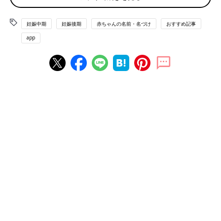
たまひよの「名づけ博士」
妊娠中期
妊娠後期
赤ちゃんの名前・名づけ
おすすめ記事
app
たまひよのアプリ「まいにちのたまひよ」から、「名づけ博士」
の<ログインID & アクセスキー> 応募者全員無料プレゼント！