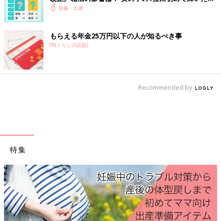
璃子（りこ)
前に納得？！
妊娠・出産
菜々子（ななこ)
葵子（きこ・あこ）
もらえる年金25万円以下の人が知るべき事
桃子（ももこ)
PR(くらしの話題)
茉子（まこ)
琴子（ことこ)
結子（ゆいこ・ゆうこ）
日菜子（ひなこ)
Recommended by
櫻子（さくらこ)
希子（きこ)
陽菜子（ひなこ)
日向子（ひなこ)
稀子（きこ)
日奈子（ひなこ)
特集
愛子（あいこ)
華子（かこ・はなこ）
凛子（りこ・りんこ）
陽奈子（ひなこ)
真子（まこ)
凜子（りこ・りんこ）