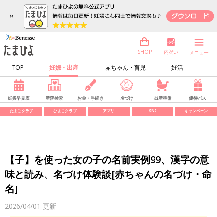
×
内祝い
SHOP
メニュー
TOP
妊娠・出産
赤ちゃん・育児
妊活
妊娠早見表
産院検索
お金・手続き
名づけ
出産準備
優待パス
たまごクラブ
ひよこクラブ
アプリ
SNS
キャンペーン
【子】を使った女の子の名前実例99、漢字の意
味と読み、名づけ体験談[赤ちゃんの名づけ・命
名]
2026/04/01
更新