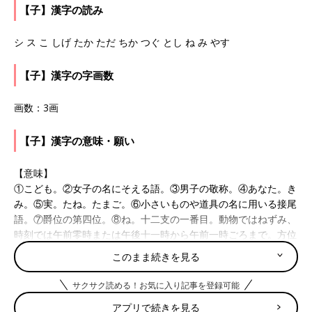
【子】漢字の読み
シ ス こ しげ たか ただ ちか つぐ とし ね み やす
【子】漢字の字画数
画数：3画
【子】漢字の意味・願い
【意味】
①こども。②女子の名にそえる語。③男子の敬称。④あなた。き
み。⑤実。たね。たまご。⑥小さいものや道具の名に用いる接尾
語。⑦爵位の第四位。⑧ね。十二支の一番目。動物ではねずみ、
時刻では午前零時または午後十一時から午前一時ごろまで。方位
では北。
このまま続きを見る
【願い】
サクサク読める！お気に入り記事を登録可能
わが子を慈しむ親の思いを込めて。
アプリで続きを見る