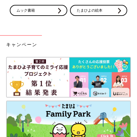
由依子（ゆいこ)
日南子（ひなこ)
ムック書籍
たまひよの絵本
雛子（ひなこ)
心子（ここ)
陽子（ようこ)
侑子（ゆうこ)
莉紗子（りさこ)
キャンペーン
美子（みこ)
瑠璃子（るりこ)
薫子（かおるこ)
季子（きこ)
桔子（きこ)
慶子（けいこ)
景子（けいこ)
董子（とうこ)
葉子（ようこ)
姫菜子（ひなこ)
梨紗子（りさこ)
花穂子（かほこ)
美也子（みやこ)