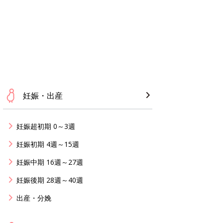
妊娠・出産
妊娠超初期 0～3週
妊娠初期 4週～15週
妊娠中期 16週～27週
妊娠後期 28週～40週
出産・分娩