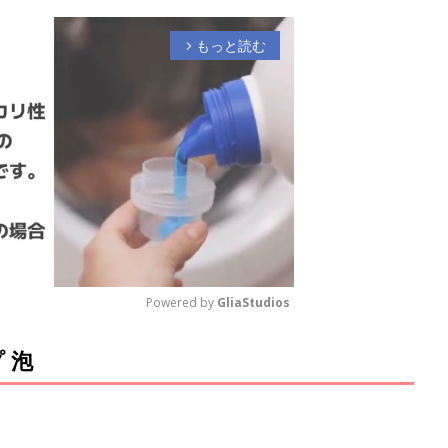
もっと読む
arrow_forward_ios
Powered by 
GliaStudios
 泡
M
u
t
e