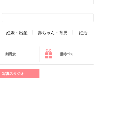
妊娠・出産
赤ちゃん・育児
妊活
離乳食
優待パス
写真スタジオ