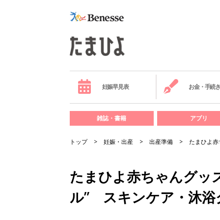
妊娠早見表
お金・手続
雑誌・書籍
アプリ
トップ
妊娠・出産
出産準備
たまひよ赤
たまひよ赤ちゃんグッズ大
ル” スキンケア・沐