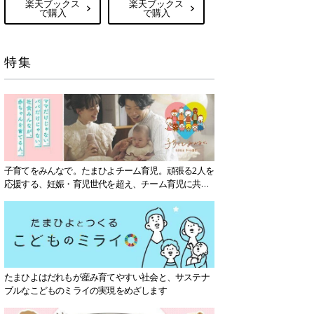
楽天ブックス
楽天ブックス
で購入
で購入
特集
子育てをみんなで。たまひよチーム育児。頑張る2人を
応援する、妊娠・育児世代を超え、チーム育児に共感
する社会を目指していきます。
たまひよはだれもが産み育てやすい社会と、サステナ
ブルなこどものミライの実現をめざします