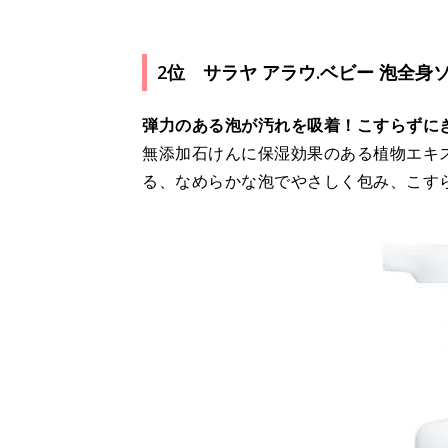
2位 サラヤ アラウ.ベビー 泡全身
弾力のある泡が汚れを吸着！こすらずに
無添加石けんに保湿効果のある植物エキ
る、なめらかな泡でやさしく包み、こす