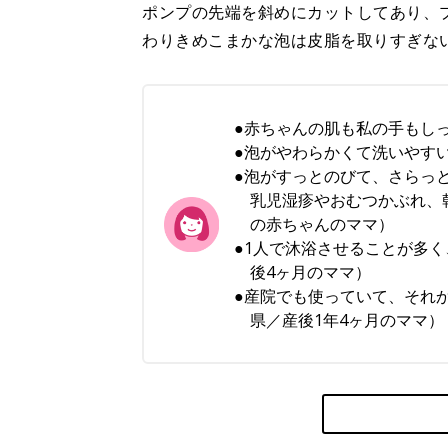
ポンプの先端を斜めにカットしてあり、
わりきめこまかな泡は皮脂を取りすぎな
●赤ちゃんの肌も私の手もし
●泡がやわらかくて洗いやす
●泡がすっとのびて、さらっ
乳児湿疹やおむつかぶれ、
の赤ちゃんのママ）
●1人で沐浴させることが多
後4ヶ月のママ）
●産院でも使っていて、それ
県／産後1年4ヶ月のママ）