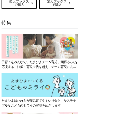
楽天ブックス
楽天ブックス
で購入
で購入
特集
子育てをみんなで。たまひよチーム育児。頑張る2人を
応援する、妊娠・育児世代を超え、チーム育児に共感
する社会を目指していきます。
たまひよはだれもが産み育てやすい社会と、サステナ
ブルなこどものミライの実現をめざします