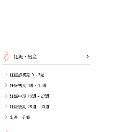
妊娠・出産
妊娠超初期 0～3週
妊娠初期 4週～15週
妊娠中期 16週～27週
妊娠後期 28週～40週
出産・分娩