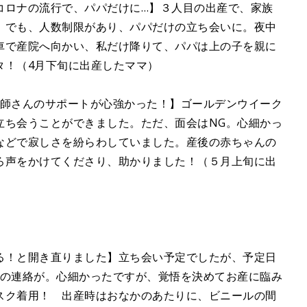
コロナの流行で、パパだけに…】３人目の出産で、家族
。でも、人数制限があり、パパだけの立ち会いに。夜中
車で産院へ向かい、私だけ降りて、パパは上の子を親に
タ！（4月下旬に出産したママ）
産師さんのサポートが心強かった！】ゴールデンウイーク
立ち会うことができました。ただ、面会はNG。心細かっ
などで寂しさを紛らわしていました。産後の赤ちゃんの
ろ声をかけてくださり、助かりました！（５月上旬に出
る！と開き直りました】立ち会い予定でしたが、予定日
Gの連絡が。心細かったですが、覚悟を決めてお産に臨み
スク着用！ 出産時はおなかのあたりに、ビニールの間