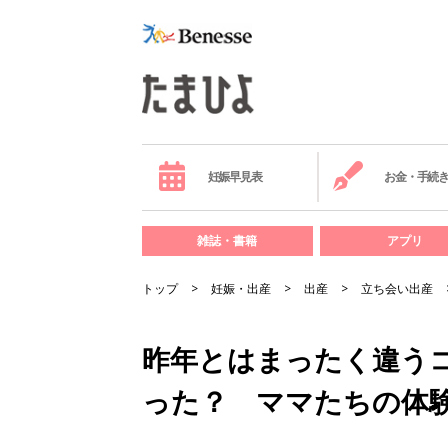
妊娠早見表
お金・手続
雑誌・書籍
アプリ
トップ
妊娠・出産
出産
立ち会い出産
昨年とはまったく違う
った？ ママたちの体