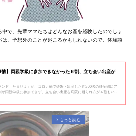
る中で、先輩ママたちはどんなお産を経験したのでしょ
パは、予想外のことが起こるかもしれないので、体験談
事情】両親学級に参加できなかった６割、立ち会い出産が
ランド「たまひよ」が、コロナ禍で妊娠・出産した約500名の妊産婦にア
割が両親学級に参加できず、立ち合い出産を病院に断られ方が４割もいる
もっと読む
arrow_forward_ios