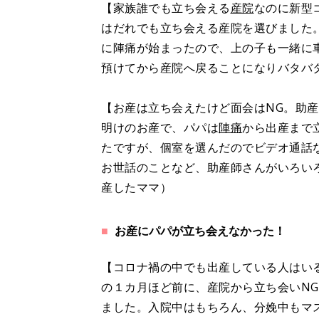
【家族誰でも立ち会える
産院
なのに新型
はだれでも立ち会える産院を選びました
に陣痛が始まったので、上の子も一緒に
預けてから産院へ戻ることになりバタバ
【お産は立ち会えたけど面会はNG。助
明けのお産で、パパは
陣痛
から出産まで
たですが、個室を選んだのでビデオ通話
お世話のことなど、助産師さんがいろい
産したママ）
お産にパパが立ち会えなかった！
【コロナ禍の中でも出産している人はい
の１カ月ほど前に、産院から立ち会いN
ました。入院中はもちろん、分娩中もマ