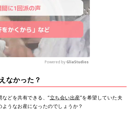
Powered by 
GliaStudios
えなかった？
M
u
t
間などを共有できる、“
立ち会い出産
”を希望していた夫
e
のようなお産になったのでしょうか？