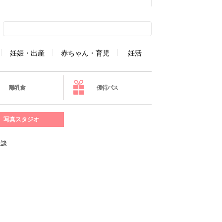
妊娠・出産
赤ちゃん・育児
妊活
離乳食
優待パス
写真スタジオ
験談