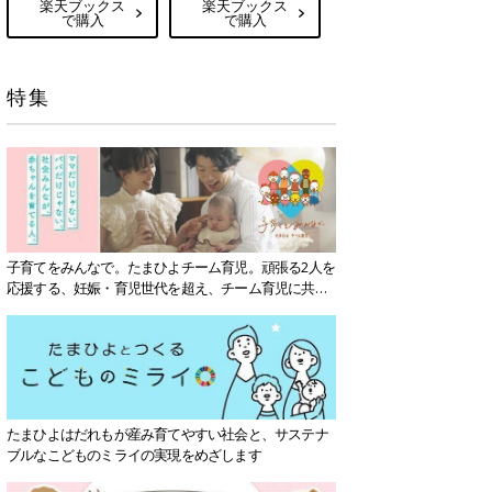
楽天ブックス
楽天ブックス
で購入
で購入
特集
子育てをみんなで。たまひよチーム育児。頑張る2人を
応援する、妊娠・育児世代を超え、チーム育児に共感
する社会を目指していきます。
たまひよはだれもが産み育てやすい社会と、サステナ
ブルなこどものミライの実現をめざします