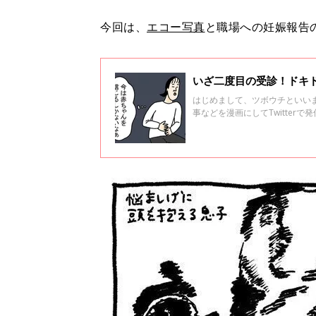
今回は、
エコー写真
と職場への妊娠報告
いざ二度目の受診！ドキド
はじめまして、ツボウチといい
事などを漫画にしてTwitterで発
は私の妊娠から出産、育児のエ
から次へと現れて、スマホで検
少し休憩できるような脱力系連
か……？２回目の受診のお話です