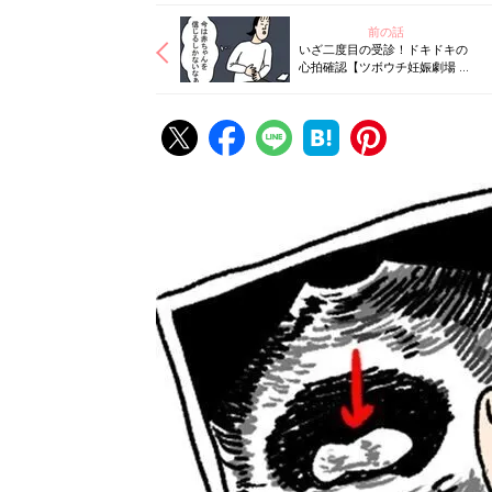
前の話
いざ二度目の受診！ドキドキの
心拍確認【ツボウチ妊娠劇場 #
３】