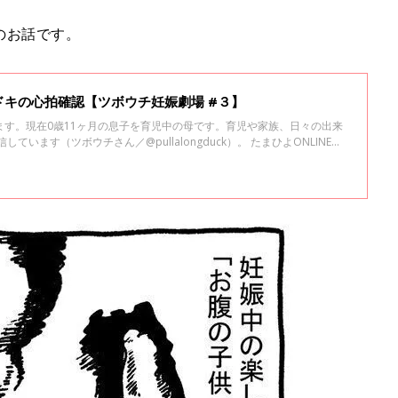
のお話です。
キの心拍確認【ツボウチ妊娠劇場 #３】
ます。現在0歳11ヶ月の息子を育児中の母です。育児や家族、日々の出来
信しています（ツボウチさん／@pullalongduck）。 たまひよONLINEで
ピソードを綴っていきます。 妊娠から出産、育児中って、色んな悩みが次
索しては更に不安になっていくお母さんも多いと思います。 そんなときに
載にできたらいいなと思っています。 今回は、無事に心拍確認できるの
。