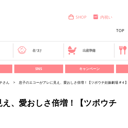
SHOP
内祝い
TOP
き
名づけ
出産準備
SNS
キャンペーン
チさん
息子のエコーがアレに見え、愛おしさ倍増！【ツボウチ妊娠劇場 #４
見え、愛おしさ倍増！【ツボウチ