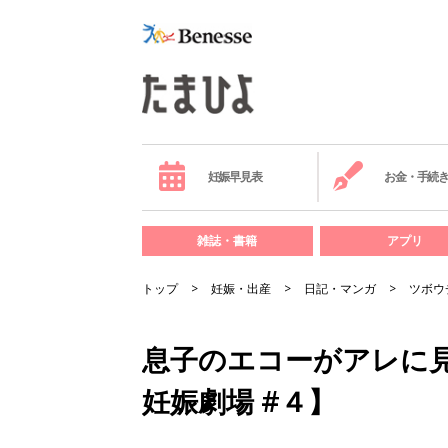
妊娠早見表
お金・手続
雑誌・書籍
アプリ
トップ
妊娠・出産
日記・マンガ
ツボウ
息子のエコーがアレに
妊娠劇場 #４】