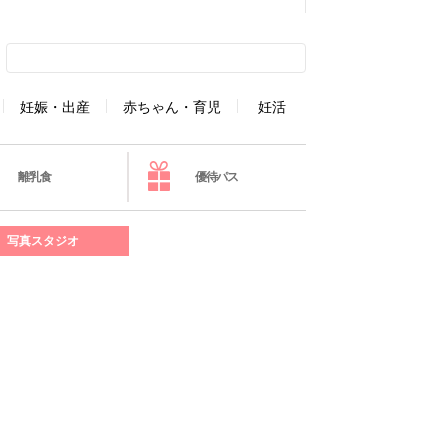
妊娠・出産
赤ちゃん・育児
妊活
離乳食
優待パス
写真スタジオ
】