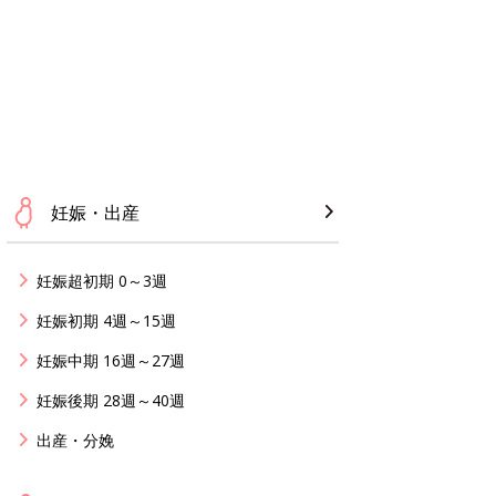
妊娠・出産
妊娠超初期 0～3週
妊娠初期 4週～15週
妊娠中期 16週～27週
妊娠後期 28週～40週
出産・分娩