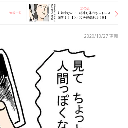
次の話
連載一覧
妊娠中なのに…精神も体力もストレス
限界？！【ツボウチ妊娠劇場 #５】
2020/10/27
更新