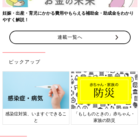
の”心”はもちろんですが、”体”も大きく変化をしていきます。そ
れは「赤ちゃんを産むため」「母乳をあげるため」などの”母に
妊娠・出産・育児にかかる費用やもらえる補助金・助成金をわかり
なるための体の準備”であり、大切な変化なのです。
やすく解説！
その変化を受け入れつつも、女性が大事にしたい、「美しさへの
こだわり」も保てるよう、インナー選びに、少しこだわってみる
もの一つの方法かもしれません。
連載一覧へ
あなたの妊娠・育児期が、身も心も、晴れやかな時間であります
ように。
ピックアップ
文／たまひよ お買いものNavi編集部
※記事内容でご紹介しているリンク先は、削除される場合があります。あらかじめ
ご了承ください。
感染症対策、いますぐできるこ
「もしものときの」赤ちゃん・
※記事の内容は記載当時の情報であり、現在と異なる場合があります。
と
家族の防災