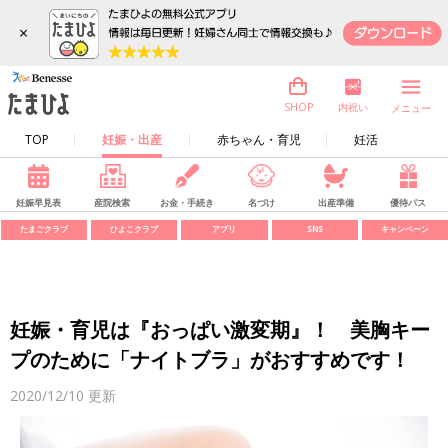
×
内祝い
SHOP
メニュー
TOP
妊娠・出産
赤ちゃん・育児
妊活
妊娠早見表
産院検索
お金・手続き
名づけ
出産準備
優待パス
たまごクラブ
ひよこクラブ
アプリ
SNS
キャンペーン
妊娠・育児は『おっぱい激変期』！ 美胸キー
プのために「ナイトブラ」がおすすめです！
2020/12/10
更新