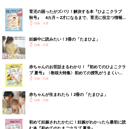
育児の困ったがズバリ！解決する本『ひよこクラブ
秋号』 4カ月～2才になるまで、育児に役立つ情報が
いっぱい！
妊娠・出産
天然由来のミルク保湿成分を配合した素材でしっとりとした肌ざ
わりが特徴。胸が短期間で変化する、妊娠・授乳期の女性のため
妊娠中に読みたい！3冊の「たまひよ」
に開発されため、とにかくバストを「締め付けずに支える」機能
妊娠・出産
が充実。授乳がしやすいようにクロスオープン＆サイドオープン
の2WAY仕様も◎
赤ちゃんのお世話まるわかり！『初めてのひよこクラ
ブ 夏号』〈巻頭大特集〉初めての授乳がうまくい
く！ おっぱい・ミルクの基本と夏のトラブル 解決テ
■あらゆるバストの形にもぴったりフィットで軽い
妊娠・出産
ク
つけ心地
赤ちゃんが生まれたら！2冊の「たまひよ」
妊娠・出産
初めて妊娠されたかたに！妊娠がわかったら最初に読
む本『初めてのたまごクラブ 夏号』