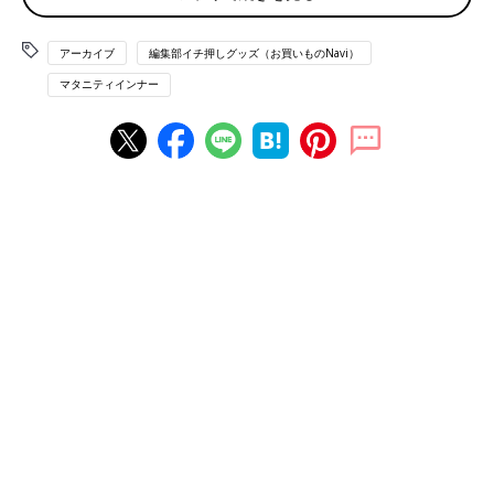
アーカイブ
編集部イチ押しグッズ（お買いものNavi）
マタニティインナー
ワコール |【寝ている間、バストを重力から守る】 ナイトアップブラ¥ 4,180 (税
込) ～
眠る時のバストを独自の構造［特許 第6327449号］で包みこむ
ようにささえてくれ、適正な位置を保てます。下カップにはサポ
ート力があり、就寝時以外の時でも心地よくバストを支えてくれ
ます。
ワコール
■容積多めのカップで脇もすっきり。抜群のホール
ド力