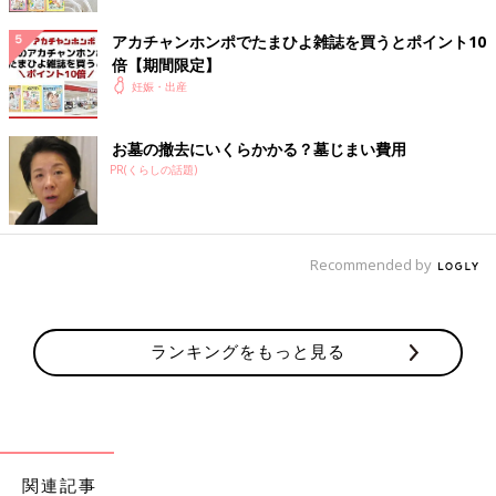
天竺を裏打ちして肌ざわりも快適。
ピーチ・ジョン
アカチャンホンポでたまひよ雑誌を買うとポイント10
倍【期間限定】
妊娠・出産
■締め付けない機能と肌ざわりがしっとりで気持ち
お墓の撤去にいくらかかる？墓じまい費用
いい
PR(くらしの話題)
Recommended by
ランキングをもっと見る
関連記事