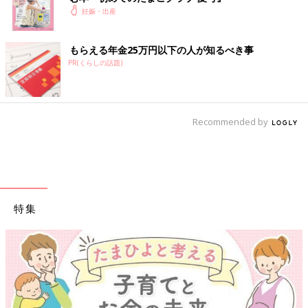
妊娠・出産
もらえる年金25万円以下の人が知るべき事
PR(くらしの話題)
Recommended by
ウイング[Wing] |ナイトアップブラ ￥3,080 ～(税込）
よく伸びるオリジナルの編み立て成型で、さまざまなバストの形
にぴったりとフィットし、軽いつけ心地。フックがなく下から着
特集
用できるタイプで快適！
ウィング
いかがでしたか？
妊娠・育児期、「母になる」という大仕事に向き合う間に、女性