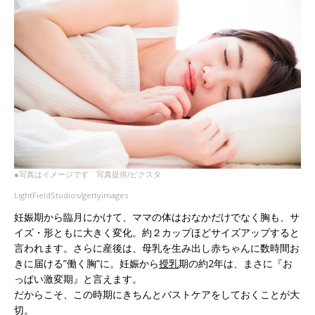
●写真はイメージです 写真提供/ピクスタ
LightFieldStudios/gettyimages
妊娠期から臨月にかけて、ママの体はおなかだけでなく胸も、サ
イズ・形ともに大きく変化。約２カップほどサイズアップすると
言われます。さらに産後は、母乳を生み出し赤ちゃんに数時間お
きに届ける”働く胸”に。妊娠から
授乳
期の約2年は、まさに『お
っぱい激変期』と言えます。
だからこそ、この時期にきちんとバストケアをしておくことが大
切。