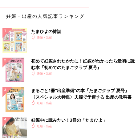
妊娠・出産の人気記事ランキング
たまひよの雑誌
妊娠・出産
初めて妊娠されたかたに！妊娠がわかったら最初に読
む本『初めてのたまごクラブ 夏号』
妊娠・出産
まるごと1冊“出産準備”の本『たまごクラブ 夏号』
〈スペシャル大特集〉夫婦で予習する 出産の教科書
PEACH JOHN |ナイトブラ ￥3828（税込）
妊娠・出産
容積多めのカップでワキのお肉をすっぽり収められる、ホールド
力の高い設計。表側はかわいい花柄のレースで、カップ肌側は多
妊娠中に読みたい！3冊の「たまひよ」
段階に着圧をコントロールできるVISCOMAGIC（R）の特殊素材
妊娠・出産
を使用しています。バックのレース部には柔らかなレーヨンベア