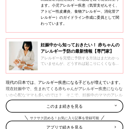
ます。小児アレルギー疾患（気管支ぜんそく、
アトピー性皮膚炎、食物アレルギー、消化管ア
レルギー）のガイドライン作成に委員として関
わっています。
妊娠中から知っておきたい！ 赤ちゃんの
アレルギー予防の最新情報【専門家】
アレルギーを完璧に予防する方法はまだわかっ
ていませんが、どうすれば起こりにくくなるの
かは少しずつわかってきています。そこで、妊
娠中から知っておきたい、アレルギーの最新の
基本情報を小児アレルギーが専門の大矢幸弘先
現代の日本では、アレルギー疾患になる子どもが増えています。
生に聞きました。2回にわけてお届けします。
現在妊娠中で、生まれてくる赤ちゃんがアレルギー疾患にならな
「妊娠中から知っておきたい！ 赤ちゃんのアレ
いか心配なママも多いのでは？ そこで、妊娠中のママのアレル
ルギー予防」第１回
ギーの気がかりについて、小児アレルギーが専門の大矢幸弘先生
このまま続きを見る
に聞きました。「妊娠中から知っておきたい！ 赤ちゃんのアレ
ルギー予防」第２回
サクサク読める！お気に入り記事を登録可能
アプリで続きを見る
【Q】親がアレルギーの場合、赤ちゃんに遺伝す