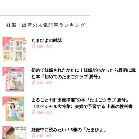
い？
【A】決定的な対策は今のところなし。バランスのいい食
事を心がけて
妊娠・出産の人気記事ランキング
今のところ「これ」という決定打はなく、妊娠中に食事制限をし
たまひよの雑誌
ても、掃除を徹底しても、赤ちゃんがアレルギー体質になるのを
妊娠・出産
防ぐことはできません。
食事制限はせず、なんでもバランスよく食べるようにしましょ
う。また、一般的な傾向として、魚や野菜中心の和食のほうがア
初めて妊娠されたかたに！妊娠がわかったら最初に読
む本『初めてのたまごクラブ 夏号』
レルギー疾患の予防にはいいと考えられています。添加物の多い
妊娠・出産
食べ物やジャンクフード、砂糖が多いお菓子は食べすぎないほう
がいいでしょう。
まるごと1冊“出産準備”の本『たまごクラブ 夏号』
【Q】心配な場合、生まれたら、早めにアレルギー
〈スペシャル大特集〉夫婦で予習する 出産の教科書
検査をしたほうがいいの？
妊娠・出産
両親ともにアレルギー体質で、小さいころは食物アレルギー、ア
妊娠中に読みたい！3冊の「たまひよ」
トピー性皮膚炎、ぜんそく、大人になった今は花粉症がありま
妊娠・出産