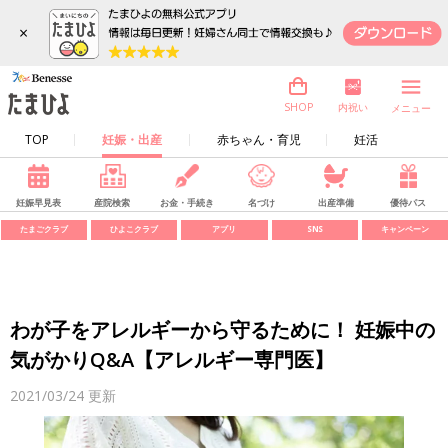
×
内祝い
SHOP
メニュー
TOP
妊娠・出産
赤ちゃん・育児
妊活
妊娠早見表
産院検索
お金・手続き
名づけ
出産準備
優待パス
たまごクラブ
ひよこクラブ
アプリ
SNS
キャンペーン
わが子をアレルギーから守るために！ 妊娠中の
気がかりQ&A【アレルギー専門医】
2021/03/24
更新