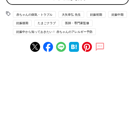
る？
赤ちゃんの病気・トラブル
大矢幸弘 先生
妊娠初期
妊娠中期
夫がそばアレルギーなので、赤ちゃんに遺伝しないか心配です。
妊娠後期
たまごクラブ
医師・専門家監修
親のアレルギーは遺伝するのでしょうか？
妊娠中から知っておきたい！ 赤ちゃんのアレルギー予防
【A】アレルギーになるやすい体質かどうかは遺伝するこ
とが
「母親がそばアレルギーだから、子どももそばアレルギーにな
る」というよ
うな単純な遺伝はしません。ただ、アレルギー疾患になりやすい
体質というのは遺伝することが。また、両親ともにアレルギー疾
患がなくても、子どもがアレルギー疾患になることもあります。
【Q】妊娠中にできる、赤ちゃんのアレルギー対策
はある？
妊娠中の今から、赤ちゃんのアレルギー対策として、できること
はありますか？ アレルギーになりやすい食材は避けたほうがい