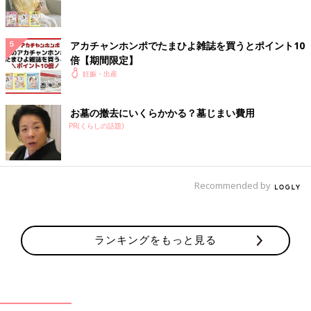
す。赤ちゃんも生まれたらアレルギー検査をしたほうがいいでし
ょうか？
アカチャンホンポでたまひよ雑誌を買うとポイント10
【A】症状が出ていなければ、検査は必要ありません
倍【期間限定】
妊娠・出産
何がアレルギーの原因になっているのかは血液検査で調べること
ができますが、検査は症状が出てからその原因を特定するために
行うもの。予防のために行うものではありません。心配な症状が
お墓の撤去にいくらかかる？墓じまい費用
PR(くらしの話題)
出てから、医師に相談しましょう。
【Q】産後、授乳中は食べ物に気をつけたほうがい
いの？
Recommended by
授乳中にママが食べたものでアレルギーになることもある？ ア
レルギーが心配な食べ物は控えたほうがいいのでしょうか？
ランキングをもっと見る
【A】授乳中にアレルゲンを除去してもアレルギー
発症の予防にはなりません