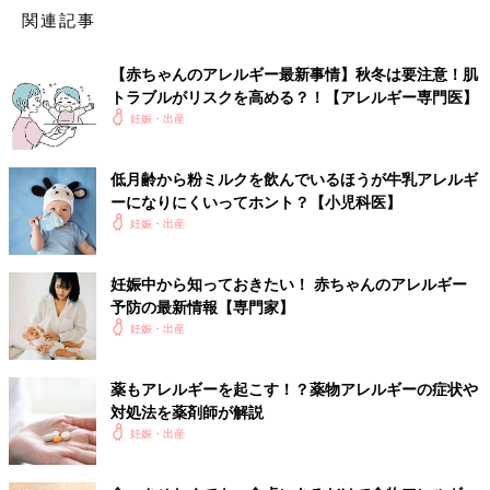
母乳には母親が食べたアレルゲンが微量に含まれますが、アレル
関連記事
ギーが心配な食べ物を除去しても、赤ちゃんのアレルギー発症を
予防する効果はありません。
【赤ちゃんのアレルギー最新事情】秋冬は要注意！肌
トラブルがリスクを高める？！【アレルギー専門医】
むしろ、
授乳
中に母親がいろいろなものを食べて、母乳を通して
妊娠・出産
たくさんの食べ物を赤ちゃんの口から入れておいたほうが予防に
なると考えられます。
低月齢から粉ミルクを飲んでいるほうが牛乳アレルギ
ただし、アレルギーを発症した赤ちゃんの場合には、母乳に含ま
ーになりにくいってホント？【小児科医】
れる微量なアレルゲンにも注意が必要になることがあるので、医
妊娠・出産
師に相談をしてください。
妊娠中から知っておきたい！ 赤ちゃんのアレルギー
取材・文／渡辺有紀子、たまごクラブ編集部
予防の最新情報【専門家】
妊娠・出産
監修／大矢幸弘先生
薬もアレルギーを起こす！？薬物アレルギーの症状や
【医師監修】赤ちゃんの100人に６～７
対処法を薬剤師が解説
人が発症する “食物アレルギー”って遺伝
妊娠・出産
が原因なの？
離乳食が始まるころになると“食物アレルギ
ー”を心配する声が増えます。そこで小児アレ
ルギーの専門医 成田雅美先生に、気になる食