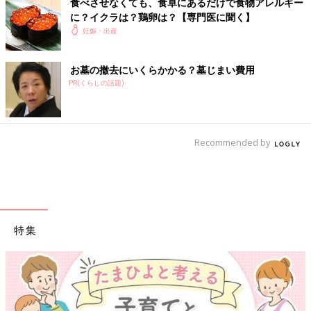
食べさせなくても、食卓にあるだけで食物アレルギー
物アレルギーのことを聞きました。食物アレル
に？イクラは？鶏卵は？【専門医に聞く】
ギーになった子たちの体験談も紹介します。
「昔は妊娠中や授乳中に母親が食べたものが原因となると考える
妊娠・出産
人もいましたが、今はさまざまな研究からそのような事実はない
ことが証明されています」と大矢先生は言います。小児アレルギ
お墓の撤去にいくらかかる？墓じまい費用
ーの研究は日々進化しているので、昔の常識が今では違っている
PR(くらしの話題)
ことも多いそうです。
赤ちゃんのためにも、小児のアレルギーを研究している専門医が
発信する情報をチェックして、間違った情報に惑わされないよう
にしましょう。
Recommended by
参考／『たまごクラブ』2020年8月号「“わが子をアレルギーか
ら守る！”新生児からの心得」
特集