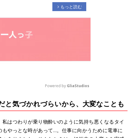
もっと読む
arrow_forward_ios
Powered by 
GliaStudios
だと気づかれづらいから、大変なことも
M
u
t
。私はつわりが乗り物酔いのように気持ち悪くなるタイ
e
のもやっとな時があって…。仕事に向かうために電車に