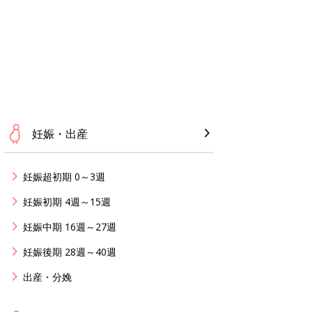
妊娠・出産
妊娠超初期 0～3週
妊娠初期 4週～15週
妊娠中期 16週～27週
妊娠後期 28週～40週
出産・分娩