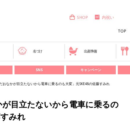
SHOP
内祝い
TOP
き
名づけ
出産準備
SNS
キャンペーン
だおなかが目立たないから電車に乗るのも大変」元SKE48の佐藤すみれ
かが目立たないから電車に乗るの
藤すみれ