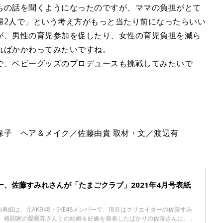
ちの話を聞くようになったのですが、ママの負担がとて
婦2人で」という考え方がもっと当たり前になったらいい
が、男性の育児参加を促したり、女性の育児負担を減ら
ればかかわってみたいですね。
で、ベビーグッズのプロデュースも挑戦してみたいで
保子 ヘア＆メイク／佐藤由貴 取材・文／渡辺有
ンバー、佐藤すみれさんが「たまごクラブ」2021年4月号表紙
の表紙は、元AKB48・SKE48メンバーで、現在はクリエイターの佐藤すみ
は、格闘家の愛鷹亮さんとの結婚＆妊娠を発表したばかりの佐藤さんに、初