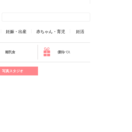
妊娠・出産
赤ちゃん・育児
妊活
離乳食
優待パス
写真スタジオ