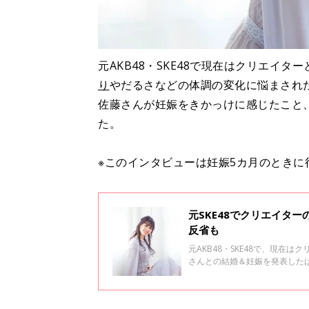
元AKB48・SKE48で現在はクリエイ
り
やだるさなどの体調の変化に悩まされ
佐藤さんが妊娠をきかっけに感じたこと
た。
※このインタビューは妊娠5カ月のときに
元SKE48でクリエイタ
反省も
元AKB48・SKE48で、現在
さんとの結婚＆妊娠を発表した