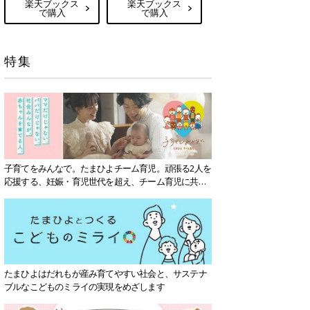
楽天ブックス
楽天ブックス
で購入
で購入
特集
子育てをみんなで。たまひよチーム育児。頑張る2人を
応援する、妊娠・育児世代を超え、チーム育児に共感
する社会を目指していきます。
たまひよはだれもが産み育てやすい社会と、サステナ
ブルなこどものミライの実現をめざします