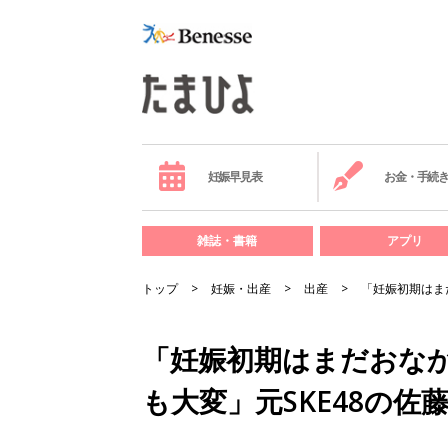
妊娠早見表
お金・手続
雑誌・書籍
アプリ
トップ
妊娠・出産
出産
「妊娠初期はま
「妊娠初期はまだおな
も大変」元SKE48の佐