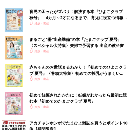
育児の困ったがズバリ！解決する本『ひよこクラブ
秋号』 4カ月～2才になるまで、育児に役立つ情報が
いっぱい！
妊娠・出産
まるごと1冊“出産準備”の本『たまごクラブ 夏号』
〈スペシャル大特集〉夫婦で予習する 出産の教科書
妊娠・出産
赤ちゃんのお世話まるわかり！『初めてのひよこクラ
ブ 夏号』〈巻頭大特集〉初めての授乳がうまくい
マークス マタニティアルバム アニマル刺繍 ウサギ PB-AL02-A
く！ おっぱい・ミルクの基本と夏のトラブル 解決テ
妊娠・出産
ク
Amazonで見る
初めて妊娠されたかたに！妊娠がわかったら最初に読
窓からのぞくキュートなウサギと、かわいらしいデザインが目を
む本『初めてのたまごクラブ 夏号』
ひくマタニティダイアリー。全30ページの中面も、ページごとに
妊娠・出産
かわいいデザインがあしらわれています。 L判フォトポケット
ページ16Pのほか、あらかじめコメント欄がデザインされた コン
アカチャンホンポでたまひよ雑誌を買うとポイント10
テンツページも充実。 少しずつ書き進めていけば、お誕生まで
倍【期間限定】