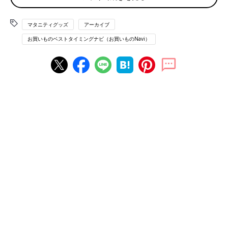
マタニティグッズ
アーカイブ
お買いものベストタイミングナビ（お買いものNavi）
artursfoto/gettyimages
市販されている「マタニティアルバム」は、ただエコー写真を入
れるポケットがあるだけでなく、写真の下にコメントを書く欄な
どが用意されているものが多くあります。
また、例えば「妊娠が分かった時どんな気持ちだった？」「パパ
は何て言った？」「妊娠中、嬉しかったことは？」など、あらか
じめフォーマットが用意されていて、それに答えて書きこんでい
くようなコンテンツページがあるものも。
エコー写真をもらった都度、順番に写真を入れていったり、コメ
ントを書き進めたりするうちに、赤ちゃんが生まれるころには、
あなただけのステキな１冊が出来上がっている… それがマタニ
ティアルバムの魅力です。