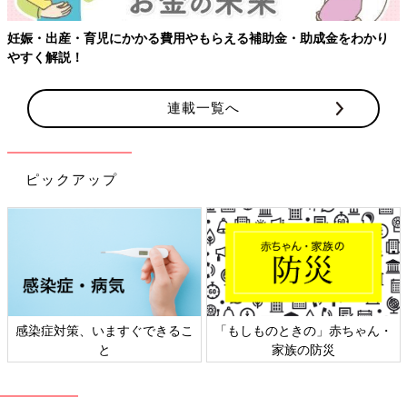
妊娠・出産・育児にかかる費用やもらえる補助金・助成金をわかり
やすく解説！
連載一覧へ
ピックアップ
学研ステイフル マタニティアルバム ピンク D26001
Amazonで見る
シンプルながら、箔押しの文字がさり気なく入った表紙が上品な
感染症対策、いますぐできるこ
「もしものときの」赤ちゃん・
マタニティアルバム。
と
家族の防災
ハードカバー・全40ページ、リング綴じ、本体/225×205×20mm
と、サイズ感もやや大きめの、しっかりしたアルバムです。
アルバムページに日記スペースも用意されているので、エコー写