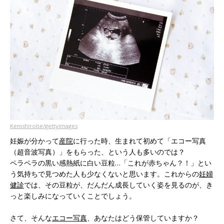
Kenishirotie/gettyimages
妊娠が分かって
産院
に行った時、生まれて初めて「エコー写真
（超音波写真）」をもらった、という人も多いのでは？
ペラペラの黒い感熱紙に白い豆粒…「これが赤ちゃん？！」とい
う気持ちで見つめた人も少なくないと思います。これからの
妊婦
健診
では、その豆粒が、だんだん成長していく姿を見るのが、き
っと楽しみになっていくことでしょう。
さて、そんな
エコー写真
、あなたはどう保管していますか？