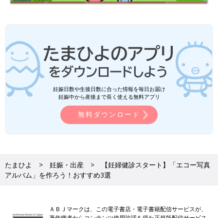
と、写真4枚を用意して、各ページに挟み込んでいくと、絵本の
世界に赤ちゃんの写真がとけこんで、10ツキ10カのものがたり
できる、というデザインアルバムです。
あおむしが美しい蝶になって羽ばたいていく成長の物語は、”白
い豆粒”のようだった姿から、だんだん赤ちゃんらしい姿になっ
ていく、おなかの赤ちゃんの成長変化にもぴったり。読み聞かせ
絵本として赤ちゃんに見せてあげてもいいですね。
エコー写真欄は6枚だけなので、他のアルバムのように妊娠中に
妊娠日数や生後日数に合った情報を毎日お届け
少しずつ入れていく、というよりは、妊娠期間が終わってから、
妊娠中から産後まで長く使える無料アプリ
エコー写真を整理しながら入れるほうが作りやすいかも。
無料ダウンロード
Amazonで見る
楽天で見る
たまひよ
妊娠・出産
【妊婦健診スタート】「エコー写真
アルバム」を作ろう！おすすめ3選
写真内容自体の確実な保存はデータ化を。
ＡＢＪマークは、この電子書店・電子書籍配信サービスが、
ステキなエコー写真アルバムがさまざま市販されていますので、
著作権者からコンテンツ使用許諾を得た正規版配信サービス