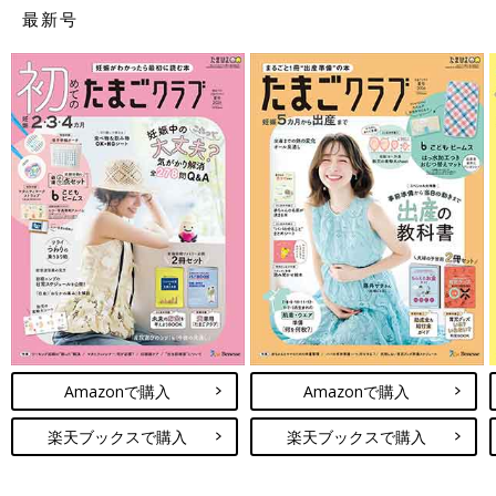
真を受け取った日の気持ちを綴って残すことができます。エコー
最新号
写真ページは全15ページ。
中面はページごとに異なるかわいらしいデザイン。命名ページに
は名前の由来を書く欄があるなど、コンテンツページも充実。い
つか子どもにも見せてあげたくなる、充実のマタニティアルバム
です。
Amazonで見る
楽天で見る
エコー写真が絵本に～10ツキ10カものがたり はらぺこ
あおむし
Amazonで購入
Amazonで購入
楽天ブックスで購入
楽天ブックスで購入