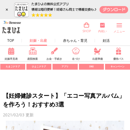
×
内祝い
SHOP
メニュー
TOP
妊娠・出産
赤ちゃん・育児
妊活
妊娠早見表
産院検索
お金・手続き
名づけ
出産準備
優待パス
たまごクラブ
ひよこクラブ
アプリ
SNS
キャンペーン
【妊婦健診スタート】「エコー写真アルバム」
を作ろう！おすすめ3選
2021/02/03
更新