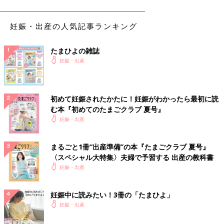
妊娠・出産の人気記事ランキング
たまひよの雑誌
妊娠・出産
初めて妊娠されたかたに！妊娠がわかったら最初に読
む本『初めてのたまごクラブ 夏号』
妊娠・出産
産後の育児期の”おまもり”に
まるごと1冊“出産準備”の本『たまごクラブ 夏号』
〈スペシャル大特集〉夫婦で予習する 出産の教科書
赤ちゃんが生まれて育児がはじまると、飛ぶように日々は過ぎて
妊娠・出産
いきます。
ママがお世話にようやく慣れてき頃には、今度は赤ちゃんに自我
妊娠中に読みたい！3冊の「たまひよ」
が少しずつ芽生え、「イヤイヤ期」もやってきたりします。時に
妊娠・出産
はママが「…疲れた～…」とため息をつきたくなる日もあるかも
しれません。