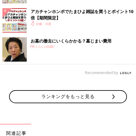
そんな時も、”おなかにいた白い豆粒”の成長アルバムは、愛しい
気持ちを思い出させてくれるかも。
アカチャンホンポでたまひよ雑誌を買うとポイント10
赤ちゃんが少し大きくなったら、マタニティアルバムを見せてあ
倍【期間限定】
げてもいいですね。
妊娠・出産
お墓の撤去にいくらかかる？墓じまい費用
PR(くらしの話題)
「マタニティエコー写真アルバム」おすすめ3選
ハッピーなデザイン。アレンジも楽しい マークスマタ
ニティアルバム
Recommended by
ランキングをもっと見る
関連記事