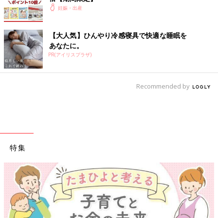
のステキなマタニティメモリーブックが仕上がります。自分でア
妊娠・出産
レンジできるページがあるのも魅力。
本体:H177xW177xD18mm 重量/235g
【大人気】ひんやり冷感寝具で快適な睡眠を
Amazonで見る
あなたに。
PR(アイリスプラザ)
楽天で見る
Recommended by
シンプルな表紙 しっかりした装丁 学研ステイフル マタ
ニティアルバム
特集