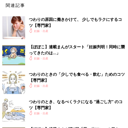
もつらさを軽減するためには、吐き方に気をつけることも大切で
関連記事
す。下記を参考に、少しでもラクになる方法を探してみて！
つわりの原因に働きかけて、 少しでもラクにするコ
胃に何か食べ物を入れてから吐く
ツ【専門家】
妊娠・出産
胃の中に何もない状態で、消化液だけを吐くのはつらいもの。で
きるだけ胃に何か入れてから吐きましょう。
【ぽぽこ】連載まんがスタート「妊娠判明！同時に襲
ってきたのは…」
我慢せずに食べてすぐでも吐く
妊娠・出産
食べてすぐでも、吐きたいときは無理に我慢せず吐いてみるのも
一つ。多少の水分や栄養は吸収されているはず。
つわりのときの「少しでも食べる・飲む」ためのコツ
【専門家】
妊娠・出産
吐いたあとはうがいをする
吐いたあとは後味が悪いうえ、胃酸によって歯がダメージを受け
つわりのとき、なるべくラクになる “過ごし方” のコ
ることがあります。しっかりうがいをしましょう。
ツ【専門家】
妊娠・出産
吐いたあとはガムなどをかんで唾液を出す