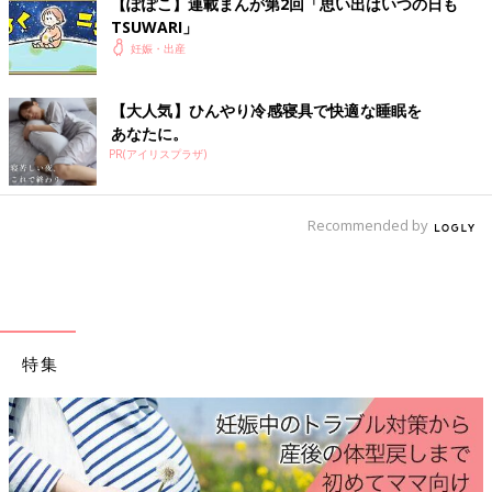
【ぽぽこ】連載まんが第2回「思い出はいつの日も
ガムなどをかむと唾液が出ます。唾液は、胃酸による歯のダメー
TSUWARI」
ジを防ぎ、修復を促すのに効果的。
妊娠・出産
食後は横になる
【大人気】ひんやり冷感寝具で快適な睡眠を
あなたに。
吐きそうで吐かないときは、食後は右を下にして横になるなど、
PR(アイリスプラザ)
消化しやすい姿勢を。食べ物が逆流する場合は、左を下にして横
になったり、上体を起こすと吐きにくくなり、つわり症状がマシ
になることが。
Recommended by
監修／岩國亜紀子先生 イラスト／德丸ゆう 取材・文／たまご
クラブ編集部
つわりのときの「少しでも食べる・飲
特集
む」ためのコツ【専門家】
つわりのときは、何か口に入れていないとムカ
ムカする「食べづわり」の症状が出たり、食べ
ると吐いてしまったり、食べ物のにおいがダメ
になったり、偏食になったりと、食生活に支障
をきたすことが多いもの。そんなとき、少しで
つわりのときは、無理せずなるべく休むことがいちばん。食べた