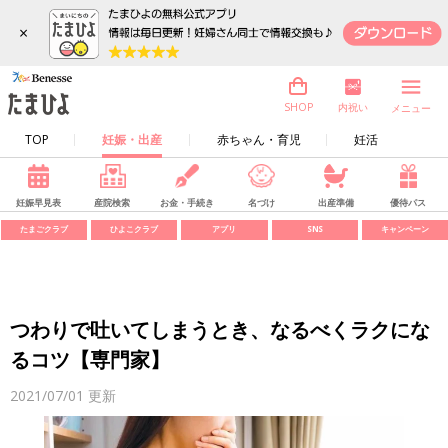
×
内祝い
SHOP
メニュー
TOP
妊娠・出産
赤ちゃん・育児
妊活
妊娠早見表
産院検索
お金・手続き
名づけ
出産準備
優待パス
たまごクラブ
ひよこクラブ
アプリ
SNS
キャンペーン
つわりで吐いてしまうとき、なるべくラクにな
るコツ【専門家】
2021/07/01
更新