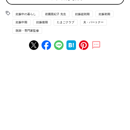
妊娠中の暮らし
岩國亜紀子 先生
妊娠超初期
妊娠初期
妊娠中期
妊娠後期
たまごクラブ
夫・パートナー
医師・専門家監修
吐いてしまってもかまわないので、食べたいもの、
食べられるものを食べる
吐いてしまうからといって食べたり飲んだりしないと、低血糖に
なったり、脱水になり、つわりが悪化しやすくなります。吐くと
わかっていても、まずは食べられるものをなんでも口にしてみま
しょう。
どんな食べ物を選ぶといい？
消化の働きが低下しているため、消化しやすいものを選ぶのが基
本。吐きけがある場合は、のどを通りやすいもの、吐きやすいも