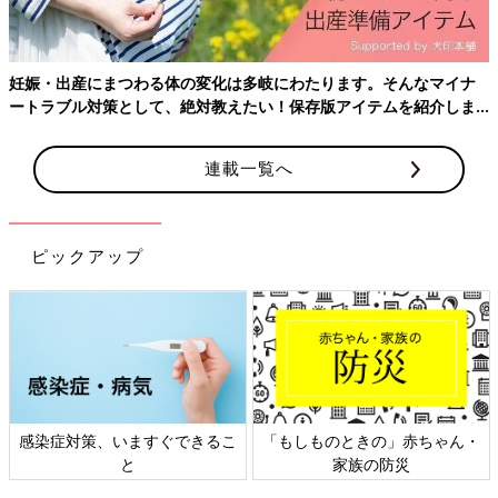
も食べる・飲むためのコツを、つわりの軽減を
ものを吐いてしまっても、多少の水分や栄養は吸収されていま
目的とした研究を行っている、関西医科大学看
す。ただし、尿の回数が減って濃くなった、体重が妊娠前より
護学部・岩國亜紀子先生に教えてもらいまし
5％以上（体重50kgの人なら2.5kg以上）減った場合などは、点
た。
妊娠・出産にまつわる体の変化は多岐にわたります。そんなマイナ
滴による水分投与が必要な場合も。症状が見られたら受診しまし
ートラブル対策として、絶対教えたい！保存版アイテムを紹介しま
ょう。
す。
参考／『初めてのたまごクラブ』2021年夏号「つら～いつわり
連載一覧へ
を少しでもラクにするコツ！」
『初めてのたまごクラブ』最新号はこちら！
ピックアップ
感染症対策、いますぐできるこ
「もしものときの」赤ちゃん・
と
家族の防災