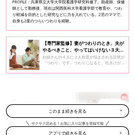
PROFILE：兵庫県立大学大学院看護学研究科修了。助産師、保健
師として勤務後、現在は関西医科大学看護学部で教育や、つわ
り軽減を目的とした研究などに力を入れている。2児のママで、
自身も2度のつらいつわりを経験。
【専門家監修】妻がつわりのとき、夫が
やるべきこと、やってはいけない３大
NG行動とは？
妊婦さんの４人に３人程度が悩まされる症状が
「つわり」です。つわりになると、吐きけがす
る、食べないとムカムカする、においが気にな
るなど、その症状や度合いもさまざまで、個人
差も大きいものです。夫にしてみれば、妻がど
のくらいつらいのか、想像できないかもしれま
せんが、「つわり」の時期は、妊娠した妻の支
えになれる最初のチャンス！
このまま続きを見る
サクサク読める！お気に入り記事を登録可能
アプリで続きを見る