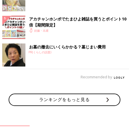
食道を通りやすいです。
●粘りけがあるもの
アカチャンホンポでたまひよ雑誌を買うとポイント10
倍【期間限定】
納豆、オクラ、めかぶ、とろろなど粘りけのあるものも◎。水分
妊娠・出産
と一緒にとりましょう。何を食べても吐いてしまう場合は、すぐ
に吐いてしまってもいいので、このようにラクに出せるものを選
お墓の撤去にいくらかかる？墓じまい費用
んで。
PR(くらしの話題)
しょうがは、吐きけの軽減に効果的
しょうがの成分は弱った消化の働きを調整し、吐きけの軽減が期
Recommended by
待できます。おろししょうがティースプーン1杯程度を3日以上食
べると効果的。しょうが湯や、炭酸水に入れても。
ランキングをもっと見る
なるべくつらさを軽減するために、食べたあとや吐
き方にもコツが
えずいたり、吐いてしまうのは、心身ともにつらいもの。少しで