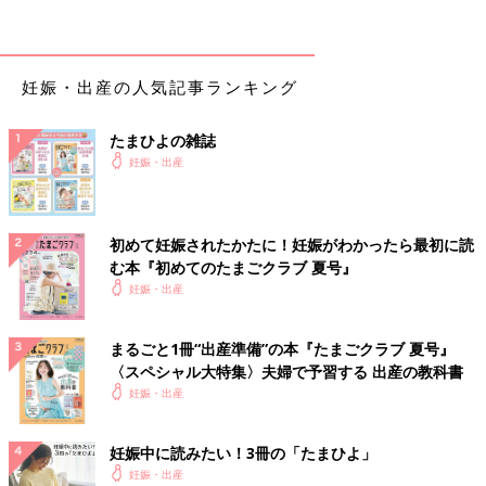
のがおすすめです。
妊娠・出産の人気記事ランキング
●水分を多く含むもの
たまひよの雑誌
豆腐、アイス、スープ、ところてん、雑炊、おかゆなど水分を多
妊娠・出産
く含むものは、食道を通りやすく、おすすめ。あまりかまずに食
べた場合でものどに詰まりにくく、吐きやすいと考えられます。
そうめん、うどんなどめん類も水分を多く含み、食道を通りやす
初めて妊娠されたかたに！妊娠がわかったら最初に読
いです。長いめんがのどに詰まらないようによくかんで食べまし
む本『初めてのたまごクラブ 夏号』
ょう。しょうゆなどで味つけされていると、吐いた後味がマシに
妊娠・出産
なるかも。
ゼリーも水分を多く含み、吐きやすいでしょう。ただ、柑橘系な
まるごと1冊“出産準備”の本『たまごクラブ 夏号』
ど酸味のあるものは、吐くときに胃酸と相まって後味の悪さを感
〈スペシャル大特集〉夫婦で予習する 出産の教科書
じやすいことも。
妊娠・出産
●小さいもの、小分けにしやすいもの
妊娠中に読みたい！3冊の「たまひよ」
小さめのおにぎり、一口サイズのゼリーなどは、比較的、のどや
妊娠・出産