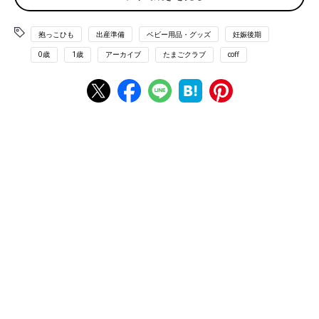
OMNI360 クールエア［ブラックスター］
抱っこひも
出産準備
ベビー用品・グッズ
妊娠後期
赤ちゃんを自然な姿勢のまま抱ける超立体設計が特徴。成長に合
0歳
1歳
アーカイブ
たまごクラブ
coff
わせて形を変え、新生児の抱っこも、生後5ヶ月ごろからの前向
き抱っこもスムーズです。通気性がよく使い勝手のよいメッシュ
タイプ。