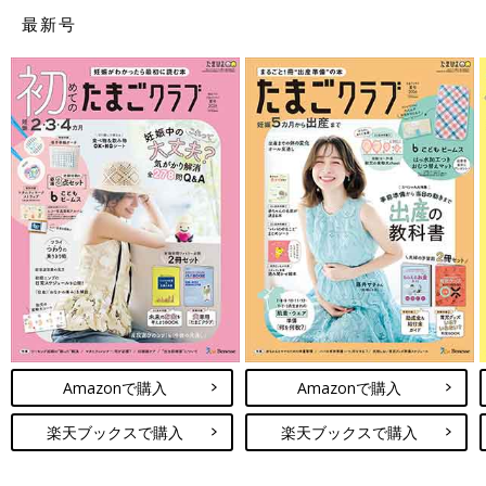
最新号
●前で装着できてラク。誤ってはずれてしま
う心配もなく安心。（愛知県／産後4ヶ月
のママ）
●新生児期から使え、首がすわったら家事を
するときにおんぶできて◎。（愛知県／産
後5ヶ月のママ）
●コンパクトで、ほかのものよりかさばらな
い。（大阪府／産後7ヶ月のママ）
●つくりが大きすぎず、背が低いママでも着
けやすい。（広島県／産後7ヶ月のママ）
Amazonで購入
Amazonで購入
Amazonで見る
楽天ブックスで購入
楽天ブックスで購入
楽天市場で見る