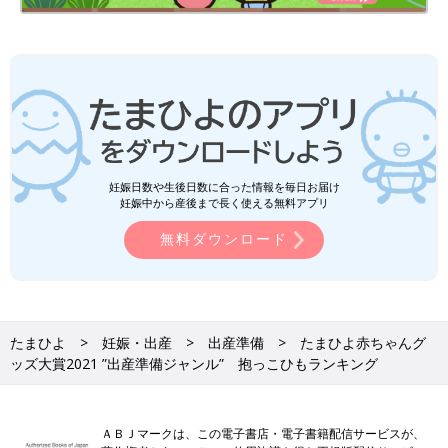
妊娠日数や生後日数に合った情報を毎日お届け
妊娠中から産後まで長く使える無料アプリ
コアラ ウルトラメッシュ［ネイビー］
無料ダウンロード
すべての動作が体の前側でできるので、装着が簡単。肩や腰をラ
クにする「Wトライアングル設計」は、反り腰や猫背も予防。
「ママうで抱っこ」は目線を合わせやすく、
寝かしつけ
に重宝！
たまひよ
妊娠・出産
出産準備
たまひよ赤ちゃんグ
ッズ大賞2021 ”出産準備ジャンル” 抱っこひもランキング
●小さく生まれた娘のために、パパが買って
きたのがコアラでした。「ママうで抱っ
こ」という横抱きにすれば、頭からつま先
ＡＢＪマークは、この電子書店・電子書籍配信サービスが、
まで、ひと目で全身が確認できて安心！