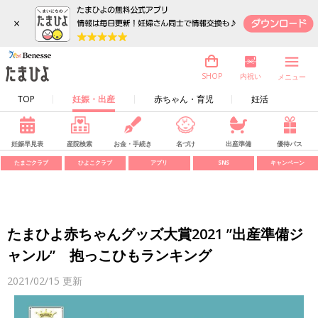
×
内祝い
SHOP
メニュー
TOP
妊娠・出産
赤ちゃん・育児
妊活
妊娠早見表
産院検索
お金・手続き
名づけ
出産準備
優待パス
たまごクラブ
ひよこクラブ
アプリ
SNS
キャンペーン
たまひよ赤ちゃんグッズ大賞2021 ”出産準備ジ
ャンル” 抱っこひもランキング
2021/02/15
更新