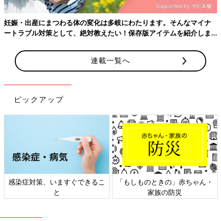
妊娠・出産にまつわる体の変化は多岐にわたります。そんなマイナ
ートラブル対策として、絶対教えたい！保存版アイテムを紹介しま
す。
連載一覧へ
ベビーキャリア ONE KAI Air［スレートブルー］
新生児期から
3才
ごろまで長く使えます。独自の立体構造で、赤
ちゃんを理想的な姿勢でぴったり抱き締めることができます。た
っぷりショルダーパッドで肩も快適。日本人の体格を考慮した専
ピックアップ
用モデルです。
●お気に入りの点は、なんといってもやわら
かさ！ 赤ちゃんとピタッと密着できて、
着け心地がいいんです。新生児期からイン
サートなしで使えて、シンプルでおしゃ
感染症対策、いますぐできるこ
「もしものときの」赤ちゃん・
れ。まるまる洗えて清潔に使えるし、メッ
と
家族の防災
シュ素材だからすぐに乾きます。（東京都
／11ヶ月の赤ちゃんのママとパパ）