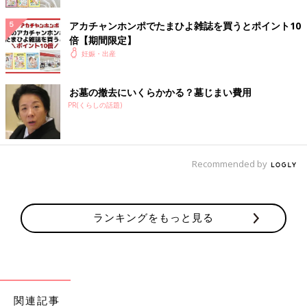
し、長時間着けていても負担が少ない感じ
がしたエルゴベビーを購入。最初は後ろの
アカチャンホンポでたまひよ雑誌を買うとポイント10
バックルを留めるのが大変でしたが、慣れ
倍【期間限定】
ると簡単！ 通気性のよいメッシュ素材も
妊娠・出産
気に入っています。（千葉県／7ヶ月の赤
ちゃんのママ）
●抱っこひもは3つ持っていて、用途に合わせ
お墓の撤去にいくらかかる？墓じまい費用
て使い分け。エルゴベビーは腰がラクなの
PR(くらしの話題)
で、長い時間お出かけするときに、ママと
パパ兼用で使っています。ピタッと密着す
るので、息子は安心できるみたい。よく寝
てくれます。（福岡県／4ヶ月の赤ちゃん
Recommended by
のママ）
ランキングをもっと見る
●大きめの子だったので、安定感のあるエル
ゴベビーを購入。肩と腰でうまく体重が分
散できるので、すごくラク！ 色は、パパ
も使いやすいグレーにしました。冬も意外
関連記事