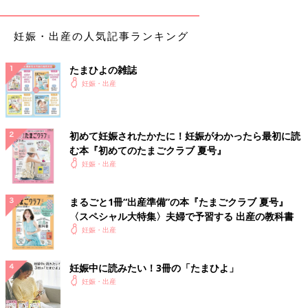
妊娠・出産の人気記事ランキング
たまひよの雑誌
妊娠・出産
エルゴベビー EMBRACE
新生児期に特化した新モデル。やわらかストレッチ生地と、肩を
包むように広がるストラップで、体がやわらかく繊細な時期の抱
初めて妊娠されたかたに！妊娠がわかったら最初に読
っこをサポートしてくれます。赤ちゃんとママ・パパの初めての
む本『初めてのたまごクラブ 夏号』
抱っこをスムーズに！
妊娠・出産
まるごと1冊“出産準備”の本『たまごクラブ 夏号』
●スタイリッシュなデザインが好き。（兵庫
〈スペシャル大特集〉夫婦で予習する 出産の教科書
県／産後0ヶ月のママ）
妊娠・出産
●安全性が高く、安心して使える。（神奈川
県／産後2ヶ月のママ）
妊娠中に読みたい！3冊の「たまひよ」
●肩や腰への負担が少なくてラク！（愛知県
妊娠・出産
／産後4ヶ月のママ）
●産後、息子を連れて店頭へ。いくつか試着