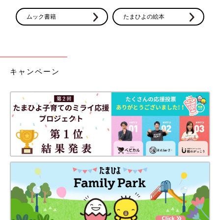
ムック書籍
たまひよの絵本
3位 アップリカ（ニューウェルブランズ・ジャパン） コ
アラシリーズ
アップリカ独自の3機能で、抱っこひもの悩みを解決
キャンペーン
新生児2.5kgから3才ごろまで使える抱っこひも。体の前側ですべ
ての動作が行え、人間工学にもとづいた設計で肩・腰らくらく。
ママの自然な横抱きに近い「ママうで抱っこ」は、新生児期に安
心。