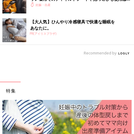
険【小児科医】
妊娠・出産
無駄のないシンプル設計で、着脱が簡単！
ベビービョルンのベビーキャリアは、体の前側でバックルを着脱
【大人気】ひんやり冷感寝具で快適な睡眠を
できるのが人気。バックルをつけてから赤ちゃんを乗せ、赤ちゃ
あなたに。
んを支えたまま片手で固定できるので、簡単＆安全です。首すわ
PR(アイリスプラザ)
り前から使えます。
Recommended by
特集