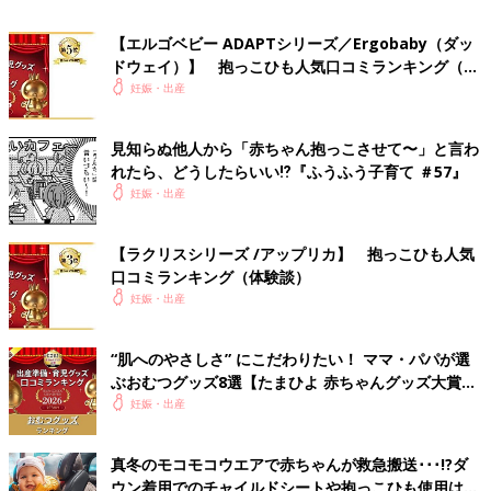
と厚着でムレるので、通気性のいいメッシ
ュタイプがおすすめです。（神奈川県／7
【エルゴベビー ADAPTシリーズ／Ergobaby（ダッ
ヶ月の赤ちゃんのママとパパ）
ドウェイ）】 抱っこひも人気口コミランキング（体
●エルゴベビーは色や柄が豊富。私たち夫婦
験談）
妊娠・出産
はシンプルなデザインが好きなので、服に
なじむネイビーを選びました。肩と腰のパ
ッドがしっかりしているだけあって、長時
見知らぬ他人から「赤ちゃん抱っこさせて〜」と言わ
間抱っこしていても疲れません。いろんな
れたら、どうしたらいい⁉︎『ふうふう子育て ＃57』
抱き方ができるのも◎。（東京都／7ヶ月
妊娠・出産
の赤ちゃんのママとパパ）
【ラクリスシリーズ /アップリカ】 抱っこひも人気
口コミランキング（体験談）
妊娠・出産
Amazonで見る
“肌へのやさしさ” にこだわりたい！ ママ・パパが選
ぶおむつグッズ8選【たまひよ 赤ちゃんグッズ大賞
楽天市場で見る
2026】
妊娠・出産
真冬のモコモコウエアで赤ちゃんが救急搬送･･･!?ダ
2位 ベビービョルン ベビーキャリアシリーズ
ウン着用でのチャイルドシートや抱っこひも使用は危