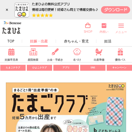
×
内祝い
SHOP
メニュー
TOP
妊娠・出産
赤ちゃん・育児
妊活
妊娠早見表
産院検索
お金・手続き
名づけ
出産準備
優待パス
たまごクラブ
ひよこクラブ
アプリ
SNS
キャンペーン