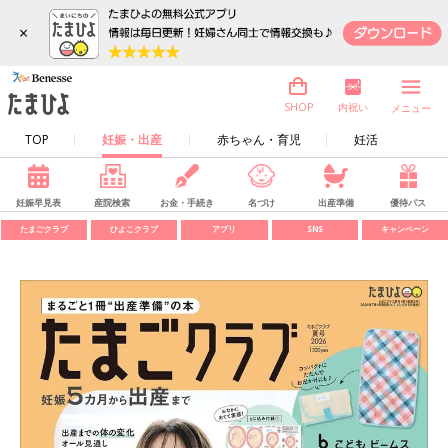
×
内祝い
SHOP
メニュー
TOP
妊娠・出産
赤ちゃん・育児
妊活
妊娠早見表
産院検索
お金・手続き
名づけ
出産準備
優待パス
たまごクラブ
ひよこクラブ
アプリ
SNS
キャンペーン