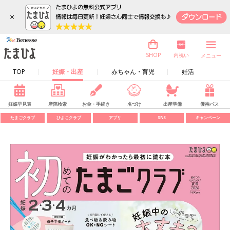
×
内祝い
SHOP
メニュー
TOP
妊娠・出産
赤ちゃん・育児
妊活
妊娠早見表
産院検索
お金・手続き
名づけ
出産準備
優待パス
たまごクラブ
ひよこクラブ
アプリ
SNS
キャンペーン