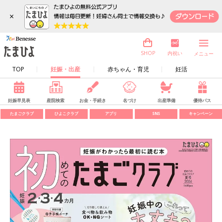
×
内祝い
SHOP
メニュー
TOP
妊娠・出産
赤ちゃん・育児
妊活
妊娠早見表
産院検索
お金・手続き
名づけ
出産準備
優待パス
たまごクラブ
ひよこクラブ
アプリ
SNS
キャンペーン