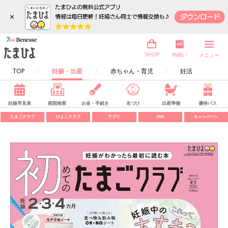
×
内祝い
SHOP
メニュー
TOP
妊娠・出産
赤ちゃん・育児
妊活
妊娠早見表
産院検索
お金・手続き
名づけ
出産準備
優待パス
たまごクラブ
ひよこクラブ
アプリ
SNS
キャンペーン